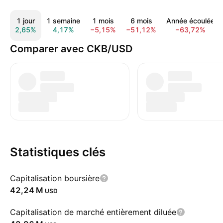
1 jour
1 semaine
1 mois
6 mois
Année écoulée
2,65%
4,17%
−5,15%
−51,12%
−63,72%
Comparer avec CKB/USD
Statistiques clés
Capitalisation boursière
‪42,24 M‬
USD
Capitalisation de marché entièrement diluée