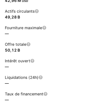
‪42,96 M‬
USD
Actifs circulants
‪49,28 B‬
Fourniture maximale
—
Offre totale
‪50,12 B‬
Intérêt ouvert
—
Liquidations (24h)
—
Taux de financement
—