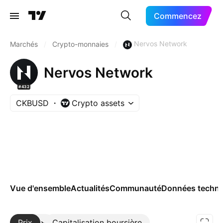
Commencez
Nervos Network
Marchés
/
Crypto-monnaies
/
Nervos Network
#432
CKBUSD
Crypto assets
Vue d'ensemble
Actualités
Communauté
Données techni
Prix
Plus
Capitalisation boursière