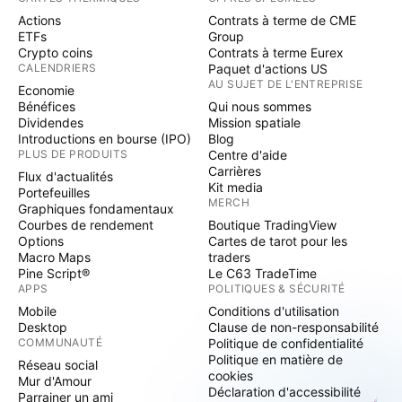
Actions
Contrats à terme de CME
ETFs
Group
Crypto coins
Contrats à terme Eurex
CALENDRIERS
Paquet d'actions US
AU SUJET DE L'ENTREPRISE
Economie
Bénéfices
Qui nous sommes
Dividendes
Mission spatiale
Introductions en bourse (IPO)
Blog
PLUS DE PRODUITS
Centre d'aide
Carrières
Flux d'actualités
Kit media
Portefeuilles
MERCH
Graphiques fondamentaux
Courbes de rendement
Boutique TradingView
Options
Cartes de tarot pour les
Macro Maps
traders
Pine Script®
Le C63 TradeTime
APPS
POLITIQUES & SÉCURITÉ
Mobile
Conditions d'utilisation
Desktop
Clause de non-responsabilité
COMMUNAUTÉ
Politique de confidentialité
Politique en matière de
Réseau social
cookies
Mur d'Amour
Déclaration d'accessibilité
Parrainer un ami