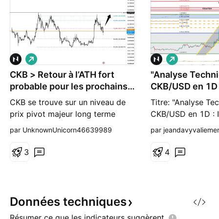
L
L
o
o
CKB > Retour à l’ATH fort
n
"Analyse Techn
n
g
g
probable pour les prochains
CKB/USD en 1D 
mois
l'AMD Cassé
CKB se trouve sur un niveau de
Titre: "Analyse Te
prix pivot majeur long terme
CKB/USD en 1D : 
(orange). Niveau très intéressant
l'AMD Cassé et du
par UnknownUnicorn46639989
par jeandavyvalieme
pour chercher des achats.
💦🔥💥🌕🍿 Sous-tit
"Exploration des
3
4
Prix et des Procha
🎗🌟🌖💢💯👍 Intro
cette analyse tech
examinons la per
Données
techniques
CKB/USD en time
Résumer ce que les indicateurs
suggèrent.