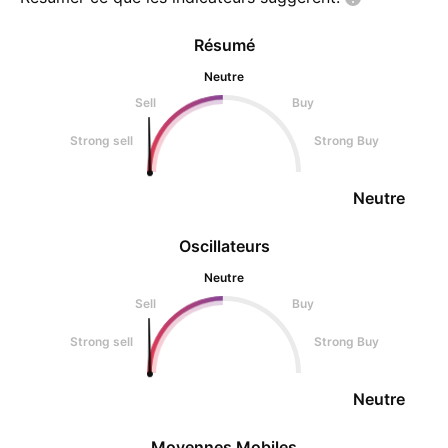
journalière, en me
Résumé
Neutre
Sell
Buy
Strong sell
Strong Buy
Neutre
Oscillateurs
Neutre
Sell
Buy
Strong sell
Strong Buy
Neutre
Moyennes Mobiles