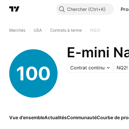
Chercher
Pro
Marchés
/
USA
/
Contrats à terme
/
NQ2!
E-mini N
Contrat continu
NQ2!
Vue d'ensemble
Actualités
Communauté
Courbe de pro