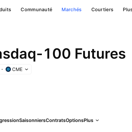
duits
Communauté
Marchés
Courtiers
Plu
asdaq-100 Futures
CME
gression
Saisonniers
Contrats
Options
Plus