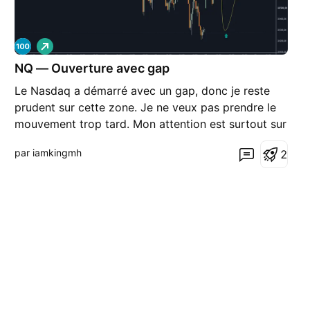
L
o
NQ — Ouverture avec gap
n
g
Le Nasdaq a démarré avec un gap, donc je reste
prudent sur cette zone. Je ne veux pas prendre le
mouvement trop tard. Mon attention est surtout sur
la façon dont le marché va gérer ce vide laissé à
par iamkingmh
2
l’ouverture. S’il revient le combler sans casser la
structure, ça peut offrir une lecture plus pro