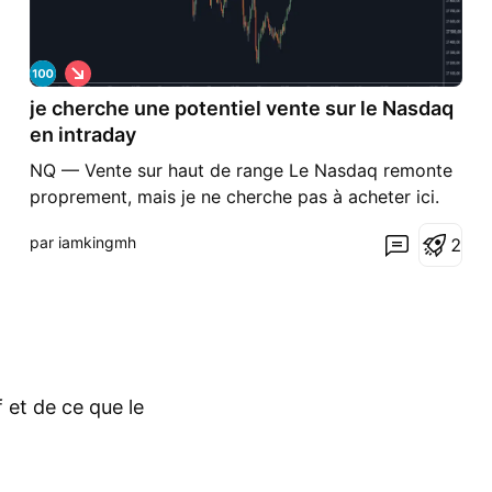
S
h
je cherche une potentiel vente sur le Nasdaq
o
r
en intraday
t
NQ — Vente sur haut de range Le Nasdaq remonte
proprement, mais je ne cherche pas à acheter ici.
Mon idée reste plutôt vendeuse, mais seulement si
par iamkingmh
2
le prix vient chercher le haut du range. Je veux voir
une réaction proche de la zone haute avant
d’envisager une vente. Si le marché rejette là-hau
f et de ce que le