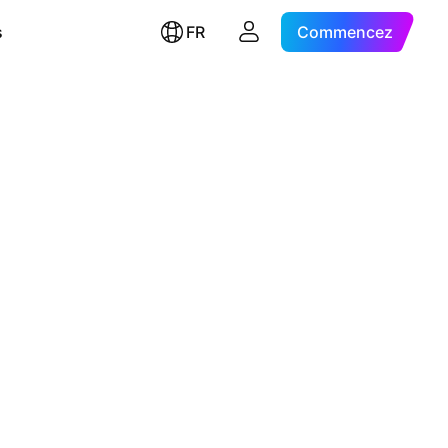
s
FR
Commencez