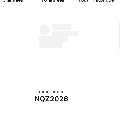
5 années
10 années
Tout l'historique
Premier mois
NQZ2026