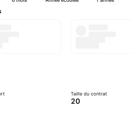
6 mois
Année écoulée
1 année
s
ert
Taille du contrat
20