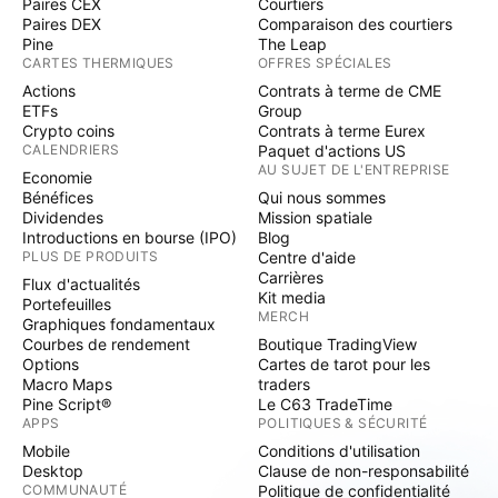
Paires CEX
Courtiers
Paires DEX
Comparaison des courtiers
Pine
The Leap
CARTES THERMIQUES
OFFRES SPÉCIALES
Actions
Contrats à terme de CME
ETFs
Group
Crypto coins
Contrats à terme Eurex
CALENDRIERS
Paquet d'actions US
AU SUJET DE L'ENTREPRISE
Economie
Bénéfices
Qui nous sommes
Dividendes
Mission spatiale
Introductions en bourse (IPO)
Blog
PLUS DE PRODUITS
Centre d'aide
Carrières
Flux d'actualités
Kit media
Portefeuilles
MERCH
Graphiques fondamentaux
Courbes de rendement
Boutique TradingView
Options
Cartes de tarot pour les
Macro Maps
traders
Pine Script®
Le C63 TradeTime
APPS
POLITIQUES & SÉCURITÉ
Mobile
Conditions d'utilisation
Desktop
Clause de non-responsabilité
COMMUNAUTÉ
Politique de confidentialité