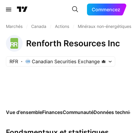
Commencez
Marchés
/
Canada
/
Actions
/
Minéraux non-énergétiques
Renforth Resources Inc
RFR
Canadian Securities Exchange
Vue d'ensemble
Finances
Communauté
Données techniq
Fondamentaux et statistiques