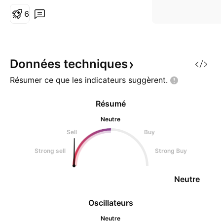
marchés financiers comportent
6
des risques et toute décision
d’investissement relève de votre
seule responsabilité. Faites
toujours vos propre
Données
techniques
Résumer ce que les indicateurs
suggèrent.
Résumé
Neutre
Sell
Buy
Strong sell
Strong Buy
Neutre
Oscillateurs
Neutre