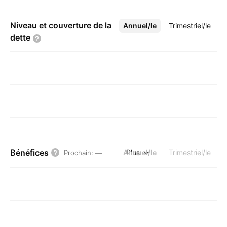
Niveau et couverture de la
Annuel/le
Plus
Trimestriel/le
dette
Bénéfices
Annuel/le
Plus
Trimestriel/le
Prochain
:
—