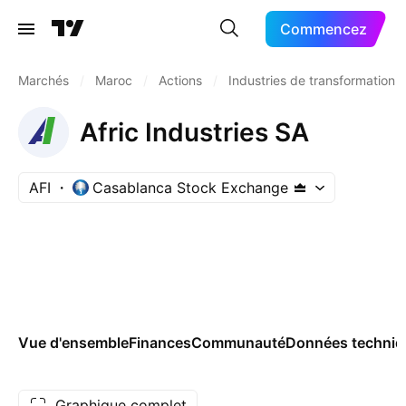
Commencez
Marchés
/
Maroc
/
Actions
/
Industries de transformation
Afric Industries SA
AFI
Casablanca Stock Exchange
Vue d'ensemble
Finances
Communauté
Données techniq
Graphique complet