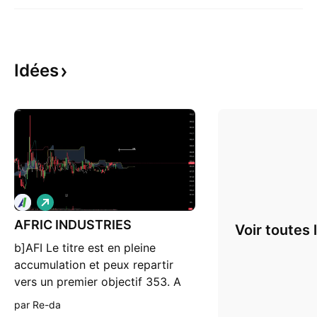
Idées
L
o
AFRIC INDUSTRIES
n
Voir toutes 
g
b]AFI Le titre est en pleine
accumulation et peux repartir
vers un premier objectif 353. A
surveiller. cette analyse n'est pas
par Re-da
une incitation à l'achat. Les