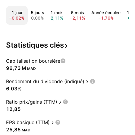
1 jour
5 jours
1 mois
6 mois
Année écoulée
1 a
−0,02%
0,00%
2,11%
−2,11%
−1,76%
0,
Statistiques
clés
Capitalisation boursière
‪96,73 M‬
MAD
Rendement du dividende (indiqué)
6,03%
Ratio prix/gains (TTM)
12,85
EPS basique (TTM)
25,85
MAD