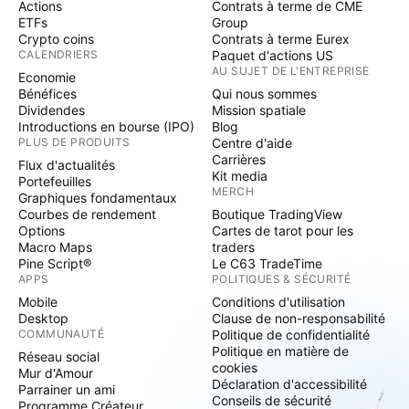
Actions
Contrats à terme de CME
ETFs
Group
Crypto coins
Contrats à terme Eurex
CALENDRIERS
Paquet d'actions US
AU SUJET DE L'ENTREPRISE
Economie
Bénéfices
Qui nous sommes
Dividendes
Mission spatiale
Introductions en bourse (IPO)
Blog
PLUS DE PRODUITS
Centre d'aide
Carrières
Flux d'actualités
Kit media
Portefeuilles
MERCH
Graphiques fondamentaux
Courbes de rendement
Boutique TradingView
Options
Cartes de tarot pour les
Macro Maps
traders
Pine Script®
Le C63 TradeTime
APPS
POLITIQUES & SÉCURITÉ
Mobile
Conditions d'utilisation
Desktop
Clause de non-responsabilité
COMMUNAUTÉ
Politique de confidentialité
Politique en matière de
Réseau social
cookies
Mur d'Amour
Déclaration d'accessibilité
Parrainer un ami
Conseils de sécurité
Programme Créateur