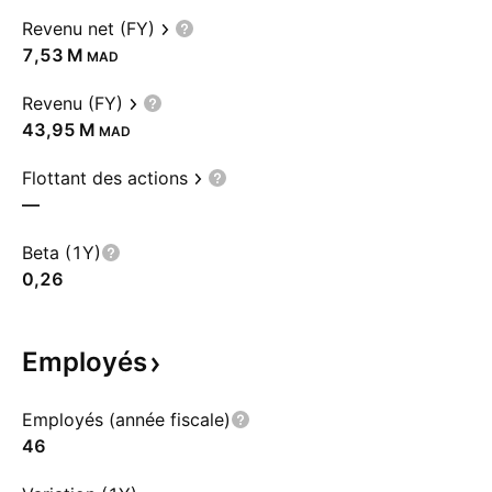
Revenu net (FY)
‪7,53 M‬
MAD
Revenu (FY)
‪43,95 M‬
MAD
Flottant des actions
—
Beta (1Y)
0,26
Employés
Employés (année fiscale)
46