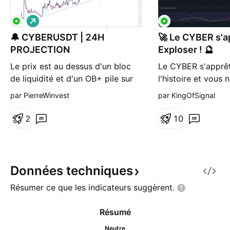
L
o
🔔 CYBERUSDT | 24H
n
🚀 Le CYBER s'a
g
PROJECTION
Exploser ! 🔮
Le prix est au dessus d'un bloc
Le CYBER s'apprêt
de liquidité et d'un OB+ pile sur
l'histoire et vous
8.70 On s'attend à un rebond
vous permettre de
par PierreWinvest
par KingOfSignal
technique important vers les
opportunité uniqu
derniers hauts historiques au
maintenant une an
2
1
0
dessus de 14.000 Si vous aimez
de sa trajectoire 
le post, likez et abonnez vous à
perspectives à veni
la page
Décollage Spectacu
seulement quelque
Données
techniques
depuis son lancem
Résumer ce que les indicateurs
suggèrent.
Résumé
Neutre