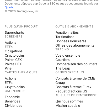
Documents déposés auprès de la SEC et autres documents fournis par
Quartr
.
© 2026 TradingView, Inc.
PLUS QU'UN PRODUIT
OUTILS & ABONNEMENTS
Supercharts
Fonctionnalités
SCREENERS
Tarifications
Données boursières
Actions
Offrez des abonnements
ETFs
TRADING
Obligations
Crypto coins
Vue d'ensemble
Paires CEX
Courtiers
Paires DEX
Comparaison des courtiers
Pine
The Leap
CARTES THERMIQUES
OFFRES SPÉCIALES
Actions
Contrats à terme de CME
ETFs
Group
Crypto coins
Contrats à terme Eurex
CALENDRIERS
Paquet d'actions US
AU SUJET DE L'ENTREPRISE
Economie
Bénéfices
Qui nous sommes
Dividendes
Mission spatiale