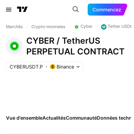
Commencez
Cyber
Tether USDt
Marchés
/
Crypto-monnaies
/
/
CYBER / TetherUS
PERPETUAL CONTRACT
CYBERUSDT.P
Binance
Vue d'ensemble
Actualités
Communauté
Données techni