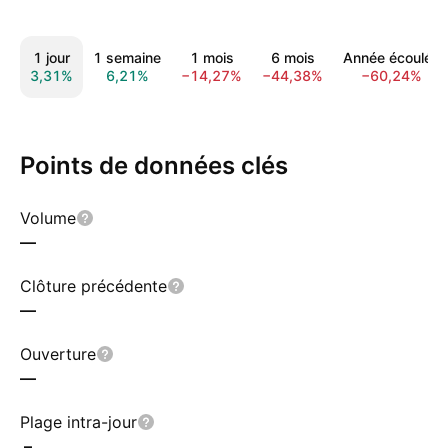
1 jour
1 semaine
1 mois
6 mois
Année écoulée
3,31%
6,21%
−14,27%
−44,38%
−60,24%
Points de données clés
Volume
—
Clôture précédente
—
Ouverture
—
Plage intra-jour
–