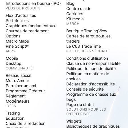
Introductions en bourse (IPO)
Blog
PLUS DE PRODUITS
Centre d'aide
Carrières
Flux d'actualités
Kit media
Portefeuilles
MERCH
Graphiques fondamentaux
Courbes de rendement
Boutique TradingView
Options
Cartes de tarot pour les
Macro Maps
traders
Pine Script®
Le C63 TradeTime
APPS
POLITIQUES & SÉCURITÉ
Mobile
Conditions d'utilisation
Desktop
Clause de non-responsabilité
COMMUNAUTÉ
Politique de confidentialité
Politique en matière de
Réseau social
cookies
Mur d'Amour
Déclaration d'accessibilité
Parrainer un ami
Conseils de sécurité
Programme Créateur
Programme de chasse aux
Règlement
bugs
Modérateurs
Page du statut
IDÉES
SOLUTIONS POUR LES
Trading
ENTREPRISES
Éducation
Widgets
Choix de la rédaction
Bibliothèques de graphiques