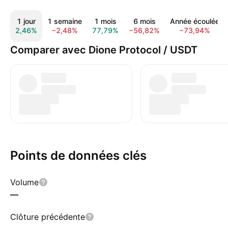
1 jour
1 semaine
1 mois
6 mois
Année écoulée
2,46%
−2,48%
77,79%
−56,82%
−73,94%
Comparer avec Dione Protocol / USDT
Points de données clés
Volume
—
Clôture précédente