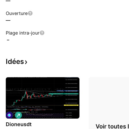
—
Ouverture
—
Plage intra-jour
–
Idées
L
o
Dioneusdt
n
Voir toutes 
g