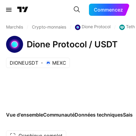
Commencez
Dione Protocol
Teth
Marchés
/
Crypto-monnaies
/
/
Dione Protocol / USDT
DIONEUSDT
MEXC
Vue d'ensemble
Communauté
Données techniques
Saiso
Graphique complet