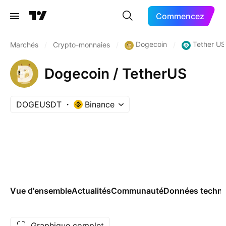
Commencez
Dogecoin
Tether US
Marchés
/
Crypto-monnaies
/
/
Dogecoin / TetherUS
DOGEUSDT
Binance
Vue d'ensemble
Actualités
Communauté
Données techni
Graphique complet