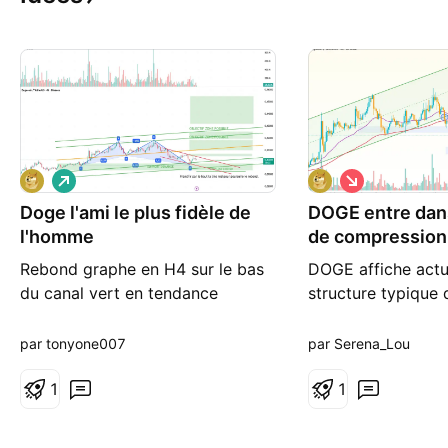
L
S
o
h
Doge l'ami le plus fidèle de
n
DOGE entre dan
o
g
r
l'homme
de compression
t
Rebond graphe en H4 sur le bas
DOGE affiche actu
du canal vert en tendance
structure typique
haussière. Franchir le haut du
coins après une for
petit canal red pour poursuivre le
baisse des volume
par tonyone007
par Serena_Lou
rebond. DOGE ne pas oublier
la volatilité et év
c'est 4 etf et number 9 au
1
zone latérale auto
1
classement des cryptomonnaies.
0.106. Après la ch
17 milliards de capitalisation.
0.115 vers 0.104, 