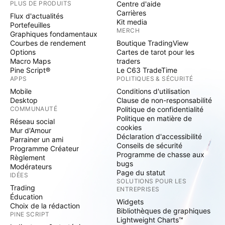
PLUS DE PRODUITS
Centre d'aide
Carrières
Flux d'actualités
Kit media
Portefeuilles
MERCH
Graphiques fondamentaux
Courbes de rendement
Boutique TradingView
Options
Cartes de tarot pour les
Macro Maps
traders
Pine Script®
Le C63 TradeTime
APPS
POLITIQUES & SÉCURITÉ
Mobile
Conditions d'utilisation
Desktop
Clause de non-responsabilité
COMMUNAUTÉ
Politique de confidentialité
Politique en matière de
Réseau social
cookies
Mur d'Amour
Déclaration d'accessibilité
Parrainer un ami
Conseils de sécurité
Programme Créateur
Programme de chasse aux
Règlement
bugs
Modérateurs
Page du statut
IDÉES
SOLUTIONS POUR LES
Trading
ENTREPRISES
Éducation
Widgets
Choix de la rédaction
Bibliothèques de graphiques
PINE SCRIPT
Lightweight Charts™