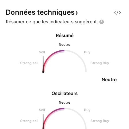
Minage POW comme le btc.
pas poursuivi sa b
Objectifs et stop loss indiqu
agressivement. Au
Données
techniques
Résumer ce que les indicateurs
suggèrent.
Résumé
Neutre
Sell
Buy
Strong sell
Strong Buy
Neutre
Oscillateurs
Neutre
Sell
Buy
Strong sell
Strong Buy