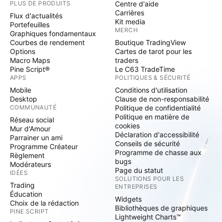
PLUS DE PRODUITS
Centre d'aide
Carrières
Flux d'actualités
Kit media
Portefeuilles
MERCH
Graphiques fondamentaux
Courbes de rendement
Boutique TradingView
Options
Cartes de tarot pour les
Macro Maps
traders
Pine Script®
Le C63 TradeTime
APPS
POLITIQUES & SÉCURITÉ
Mobile
Conditions d'utilisation
Desktop
Clause de non-responsabilité
COMMUNAUTÉ
Politique de confidentialité
Politique en matière de
Réseau social
cookies
Mur d'Amour
Déclaration d'accessibilité
Parrainer un ami
Conseils de sécurité
Programme Créateur
Programme de chasse aux
Règlement
bugs
Modérateurs
Page du statut
IDÉES
SOLUTIONS POUR LES
Trading
ENTREPRISES
Éducation
Widgets
Choix de la rédaction
Bibliothèques de graphiques
PINE SCRIPT
Lightweight Charts™