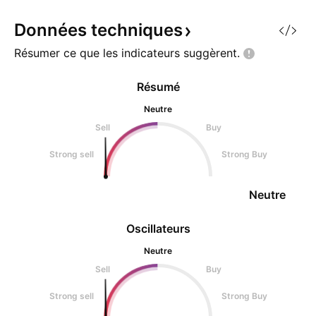
financier ✅ likez
pour aider
Données
techniques
Résumer ce que les indicateurs
suggèrent.
Résumé
Neutre
Sell
Buy
Strong sell
Strong Buy
Neutre
Oscillateurs
Neutre
Sell
Buy
Strong sell
Strong Buy