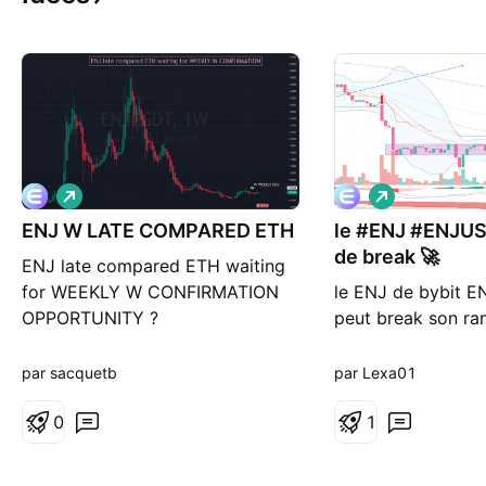
L
L
o
o
ENJ W LATE COMPARED ETH
n
le #ENJ #ENJUS
n
g
g
de break 🚀
ENJ late compared ETH waiting
for WEEKLY W CONFIRMATION
le ENJ de bybit 
OPPORTUNITY ?
peut break son ra
0.2645$ c'est une
donc pas sur qu'o
par sacquetb
par Lexa01
ça break ça peut 
0
bien sur tout dépe
1
le bitcoin crash t
lui 🚨 Ceci n’est p