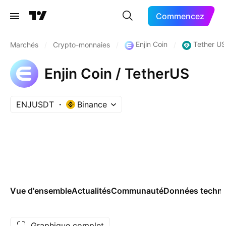
Commencez
Enjin Coin
Tether U
Marchés
/
Crypto-monnaies
/
/
Enjin Coin / TetherUS
ENJUSDT
Binance
Vue d'ensemble
Actualités
Communauté
Données techni
Graphique complet