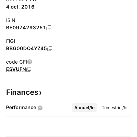
4 oct. 2016
ISIN
BE0974293251
FIGI
BBG00DQ4YZ45
code CFI
ESVUFN
Finances
Performance
Annuel/le
Plus
Trimestriel/le