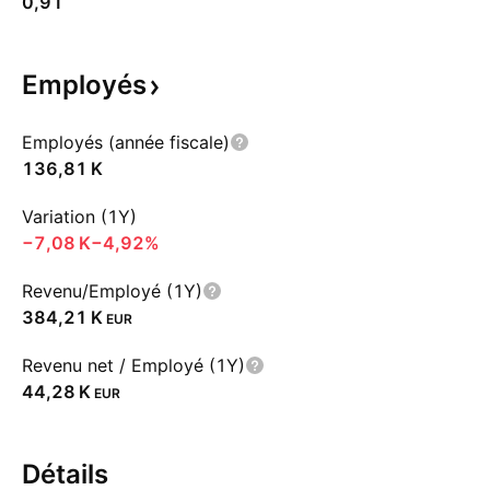
0,91
Employés
Employés (année fiscale)
‪136,81 K‬
Variation (1Y)
‪−7,08 K‬
−4,92%
Revenu/Employé (1Y)
‪384,21 K‬
EUR
Revenu net / Employé (1Y)
‪44,28 K‬
EUR
Détails