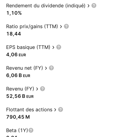
Rendement du dividende (indiqué)
1,10%
Ratio prix/gains (TTM)
18,44
EPS basique (TTM)
4,06
EUR
Revenu net (FY)
‪6,06 B‬
EUR
Revenu (FY)
‪52,56 B‬
EUR
Flottant des actions
‪790,45 M‬
Beta (1Y)