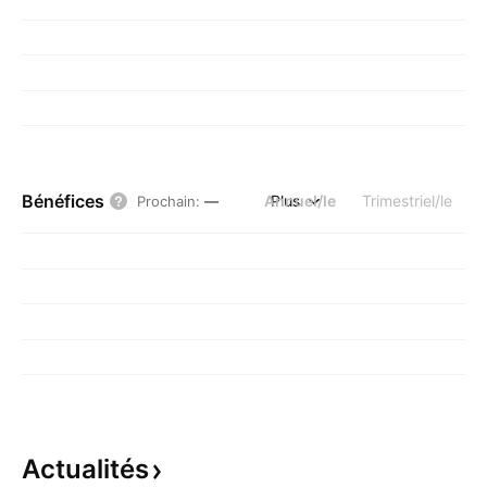
Bénéfices
Annuel/le
Plus
Trimestriel/le
Prochain
:
—
Actualités