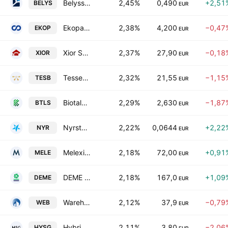
Belysse Group NV
2,45%
0,490
+2,51
BELYS
EUR
Ekopak NV
2,38%
4,200
−0,47
EKOP
EUR
Xior Student Housing N.V.
2,37%
27,90
−0,18
XIOR
EUR
Tessenderlo Group N.V.
2,32%
21,55
−1,15
TESB
EUR
Biotalys NV
2,29%
2,630
−1,87
BTLS
EUR
Nyrstar NV
2,22%
0,0644
+2,22
NYR
EUR
Melexis NV
2,18%
72,00
+0,91
MELE
EUR
DEME Group NV
2,18%
167,0
+1,09
DEME
EUR
Warehouses Estates N.V.
2,12%
37,9
−0,79
WEB
EUR
Hybrid Software Group PLC
2,11%
3,80
−2,06
HYSG