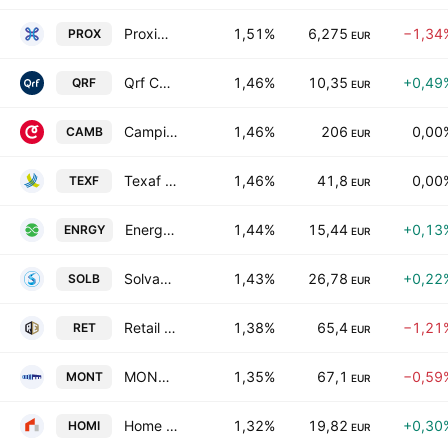
Proximus SA
1,51%
6,275
−1,34
PROX
EUR
Qrf Comm. VA
1,46%
10,35
+0,49
QRF
EUR
Campine nv
1,46%
206
0,00
CAMB
EUR
Texaf SA
1,46%
41,8
0,00
TEXF
EUR
EnergyVision NV
1,44%
15,44
+0,13
ENRGY
EUR
Solvay SA
1,43%
26,78
+0,22
SOLB
EUR
Retail Estates SA
1,38%
65,4
−1,21
RET
EUR
MONTEA NV
1,35%
67,1
−0,59
MONT
EUR
Home Invest Belgium SA
1,32%
19,82
+0,30
HOMI
EUR