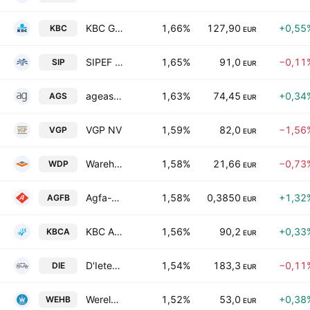
KBC Group N.V.
1,66%
127,90
+0,55
KBC
EUR
SIPEF SA
1,65%
91,0
−0,11
SIP
EUR
ageas SA/NV
1,63%
74,45
+0,34
AGS
EUR
VGP NV
1,59%
82,0
−1,56
VGP
EUR
Warehouses De Pauw SA
1,58%
21,66
−0,73
WDP
EUR
Agfa-Gevaert NV
1,58%
0,3850
+1,32
AGFB
EUR
KBC Ancora SCA
1,56%
90,2
+0,33
KBCA
EUR
D'Ieteren Group SA/NV
1,54%
183,3
−0,11
DIE
EUR
Wereldhave Belgium SCA
1,52%
53,0
+0,38
WEHB
EUR