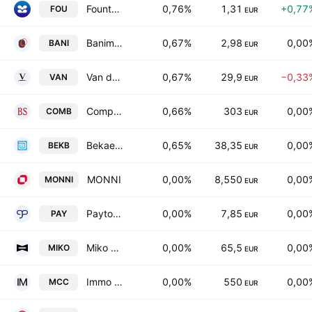
Fountain SA
0,76%
1,31
+0,77
FOU
EUR
Banimmo SA
0,67%
2,98
0,00
BANI
EUR
Van de Velde NV
0,67%
29,9
−0,33
VAN
EUR
Compagnie du Bois Sauvage SA
0,66%
303
0,00
COMB
EUR
Bekaert SA
0,65%
38,35
0,00
BEKB
EUR
MONNI
0,00%
8,550
0,00
MONNI
EUR
Payton Planar Magnetics Ltd.
0,00%
7,85
0,00
PAY
EUR
Miko NV
0,00%
65,5
0,00
MIKO
EUR
Immo Mechelen City Center NV
0,00%
550
0,00
MCC
EUR