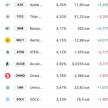
Azelis Group N.V.
4,35%
11,90
+2,59
AZE
EUR
Titan S.A.
4,20%
51,25
−3,30
TITC
EUR
Banque nationale de Belgique SA
4,17%
392
+0,77
BNB
EUR
Recticel SA
4,15%
12,98
+4,01
RECT
EUR
ATENOR S.A.
4,12%
1,350
−2,17
ATEB
EUR
Accentis nv
3,92%
0,0255
−3,77
ACCB
EUR
Onward Medical N.V.
3,78%
2,380
−1,65
ONWD
EUR
Umicore SA
3,47%
23,82
+1,02
UMI
EUR
SOLVAC S.A.
3,23%
78,5
−1,88
SOLV
EUR