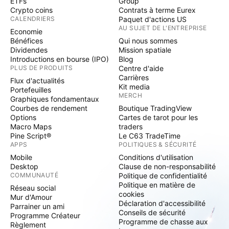
ETFs
Group
Crypto coins
Contrats à terme Eurex
CALENDRIERS
Paquet d'actions US
AU SUJET DE L'ENTREPRISE
Economie
Bénéfices
Qui nous sommes
Dividendes
Mission spatiale
Introductions en bourse (IPO)
Blog
PLUS DE PRODUITS
Centre d'aide
Carrières
Flux d'actualités
Kit media
Portefeuilles
MERCH
Graphiques fondamentaux
Courbes de rendement
Boutique TradingView
Options
Cartes de tarot pour les
Macro Maps
traders
Pine Script®
Le C63 TradeTime
APPS
POLITIQUES & SÉCURITÉ
Mobile
Conditions d'utilisation
Desktop
Clause de non-responsabilité
COMMUNAUTÉ
Politique de confidentialité
Politique en matière de
Réseau social
cookies
Mur d'Amour
Déclaration d'accessibilité
Parrainer un ami
Conseils de sécurité
Programme Créateur
Programme de chasse aux
Règlement