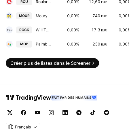
Roularta Media Group NV
0,00%
12,60
0,00
ROU
EUR
Moury Construct SA
0,00%
740
0,00
MOUR
EUR
WHITESTONE GROUP
0,00%
17,3
0,00
ROCK
EUR
Palmboomen Cultuur Maatschappij Mopoli (Palmeraies de Mopoli) NV
0,00%
230
0,00
MOP
EUR
Créer plus de listes dans le Screener
FAIT PAR DES HUMAINS
Français