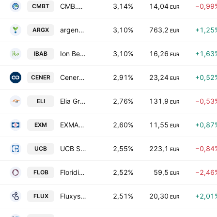
CMB.TECH NV
3,14%
14,04
−0,99
CMBT
EUR
argenx SE
3,10%
763,2
+1,25
ARGX
EUR
Ion Beam Applications SA
3,10%
16,26
+1,63
IBAB
EUR
Cenergy Holdings SA
2,91%
23,24
+0,52
CENER
EUR
Elia Group SA/NV
2,76%
131,9
−0,53
ELI
EUR
EXMAR NV
2,60%
11,55
+0,87
EXM
EUR
UCB S.A.
2,55%
223,1
−0,84
UCB
EUR
Floridienne NV
2,52%
59,5
−2,46
FLOB
EUR
Fluxys Belgium SA Class D
2,51%
20,30
+2,01
FLUX
EUR