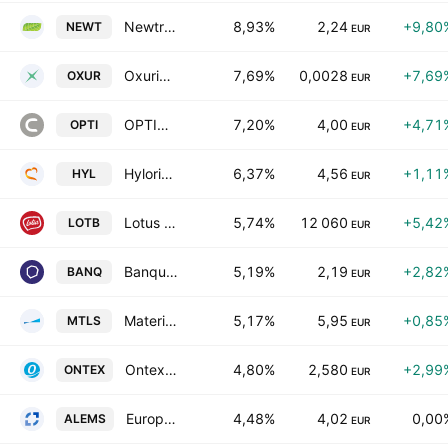
Newtree Societe Anonyme
8,93%
2,24
+9,80
NEWT
EUR
Oxurion NV
7,69%
0,0028
+7,69
OXUR
EUR
OPTION
7,20%
4,00
+4,71
OPTI
EUR
Hyloris Pharmaceuticals SA
6,37%
4,56
+1,11
HYL
EUR
Lotus Bakeries NV
5,74%
12 060
+5,42
LOTB
EUR
Banqup Group
5,19%
2,19
+2,82
BANQ
EUR
Materialise NV
5,17%
5,95
+0,85
MTLS
EUR
Ontex Group N.V.
4,80%
2,580
+2,99
ONTEX
EUR
European Medical Solutions.
4,48%
4,02
0,00
ALEMS
EUR