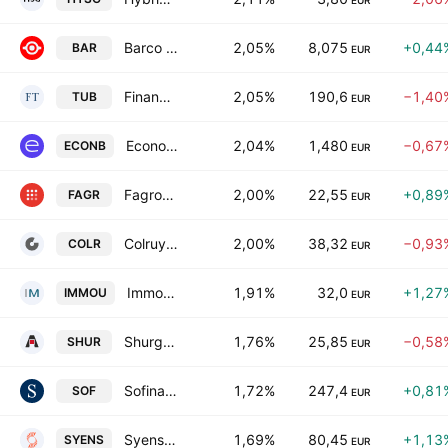
EUR
Barco NV
2,05%
8,075
+0,44
BAR
EUR
Financiere de Tubize S.A.
2,05%
190,6
−1,40
TUB
EUR
Econocom Group SE Class D
2,04%
1,480
−0,67
ECONB
EUR
Fagron SA
2,00%
22,55
+0,89
FAGR
EUR
Colruyt Group N.V.
2,00%
38,32
−0,93
COLR
EUR
Immo Moury SCA
1,91%
32,0
+1,27
IMMOU
EUR
Shurgard Self Storage Limited
1,76%
25,85
−0,58
SHUR
EUR
Sofina SA
1,72%
247,4
+0,81
SOF
EUR
Syensqo SA/NV
1,69%
80,45
+1,13
SYENS
EUR