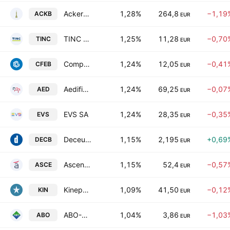
Ackermans & van Haaren NV
1,28%
264,8
−1,19
ACKB
EUR
TINC NV
1,25%
11,28
−0,70
TINC
EUR
Compagnie d'Entreprises CFE SA
1,24%
12,05
−0,41
CFEB
EUR
Aedifica SA
1,24%
69,25
−0,07
AED
EUR
EVS SA
1,24%
28,35
−0,35
EVS
EUR
Deceuninck nv
1,15%
2,195
+0,69
DECB
EUR
Ascencio SA
1,15%
52,4
−0,57
ASCE
EUR
Kinepolis Group NV
1,09%
41,50
−0,12
KIN
EUR
ABO-Group Environment NV
1,04%
3,86
−1,03
ABO
EUR