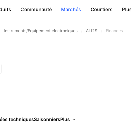
duits
Communauté
Marchés
Courtiers
Plu
/
Instruments/Equipement électroniques
/
ALI2S
/
Finances
ées techniques
Saisonniers
Plus