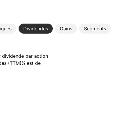
tiques
Dividendes
Gains
Segments
 dividende par action
ndes (TTM)% est de