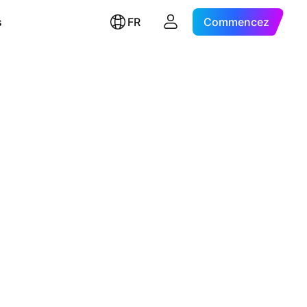
s
FR
Commencez