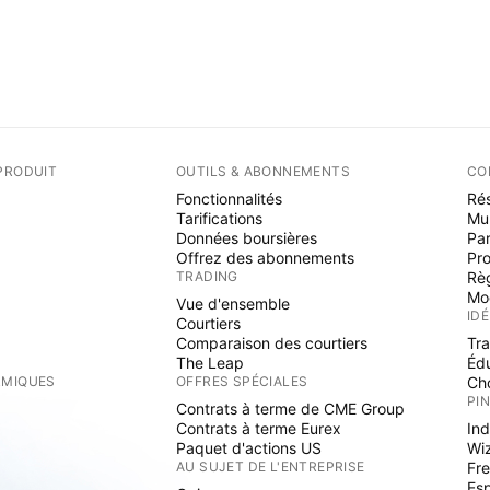
PRODUIT
OUTILS & ABONNEMENTS
CO
Fonctionnalités
Rés
Tarifications
Mu
Données boursières
Par
Offrez des abonnements
Pr
TRADING
Rè
Mo
Vue d'ensemble
ID
Courtiers
Comparaison des courtiers
Tr
The Leap
Éd
RMIQUES
OFFRES SPÉCIALES
Cho
PI
Contrats à terme de CME Group
Contrats à terme Eurex
Ind
Paquet d'actions US
Wi
S
AU SUJET DE L'ENTREPRISE
Fre
Es