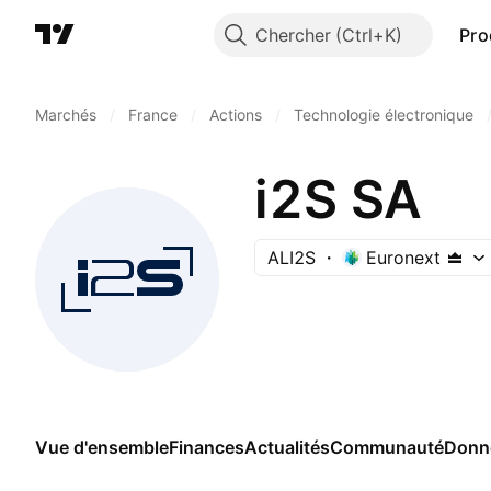
Chercher
Pro
Marchés
/
France
/
Actions
/
Technologie électronique
i2S SA
ALI2S
Euronext
Vue d'ensemble
Finances
Actualités
Communauté
Donn