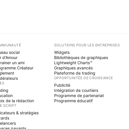
MMUNAUTÉ
SOLUTIONS POUR LES ENTREPRISES
eau social
Widgets
r d'Amour
Bibliothèques de graphiques
rainer un ami
Lightweight Charts™
ogramme Créateur
Graphiques avancés
glement
Plateforme de trading
dérateurs
OPPORTUNITÉS DE CROISSANCE
ÉES
Publicité
ading
Intégration de courtiers
ucation
Programme de partenariat
ix de la rédaction
Programme éducatif
NE SCRIPT
icateurs & stratégies
zards
elancers
paces payants