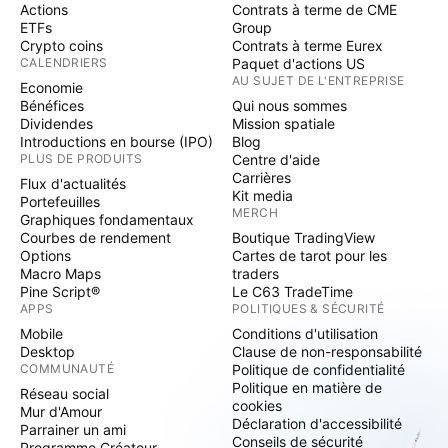
Actions
Contrats à terme de CME
ETFs
Group
Crypto coins
Contrats à terme Eurex
CALENDRIERS
Paquet d'actions US
AU SUJET DE L'ENTREPRISE
Economie
Bénéfices
Qui nous sommes
Dividendes
Mission spatiale
Introductions en bourse (IPO)
Blog
PLUS DE PRODUITS
Centre d'aide
Carrières
Flux d'actualités
Kit media
Portefeuilles
MERCH
Graphiques fondamentaux
Courbes de rendement
Boutique TradingView
Options
Cartes de tarot pour les
Macro Maps
traders
Pine Script®
Le C63 TradeTime
APPS
POLITIQUES & SÉCURITÉ
Mobile
Conditions d'utilisation
Desktop
Clause de non-responsabilité
COMMUNAUTÉ
Politique de confidentialité
Politique en matière de
Réseau social
cookies
Mur d'Amour
Déclaration d'accessibilité
Parrainer un ami
Conseils de sécurité
Programme Créateur