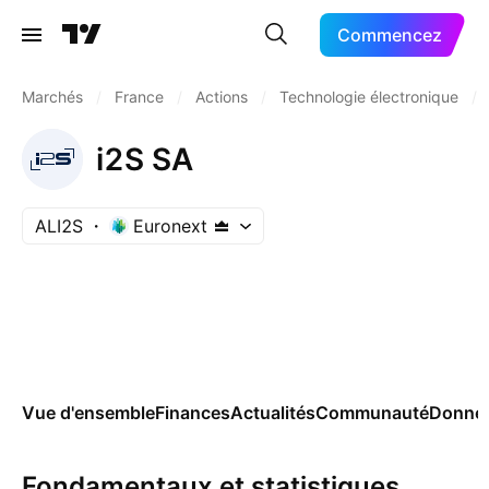
Commencez
Marchés
/
France
/
Actions
/
Technologie électronique
/
i2S SA
ALI2S
Euronext
Vue d'ensemble
Finances
Actualités
Communauté
Donnée
Fondamentaux et statistiques