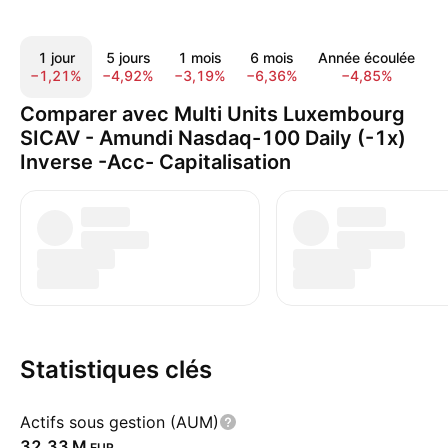
1 jour
5 jours
1 mois
6 mois
Année écoulée
1
−1,21%
−4,92%
−3,19%
−6,36%
−4,85%
−
Comparer avec Multi Units Luxembourg
SICAV - Amundi Nasdaq-100 Daily (-1x)
Inverse -Acc- Capitalisation
Statistiques clés
Actifs sous gestion (AUM)
‪32,33 M‬
EUR