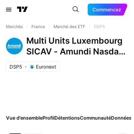
Commencez
Marchés
/
France
/
Marché des ETF
/
DSP5
Multi Units Luxembourg
SICAV - Amundi Nasdaq-
100 Daily (-1x) Inverse -
DSP5
Euronext
Acc- Capitalisation
Vue d'ensemble
Profil
Détentions
Communauté
Données 