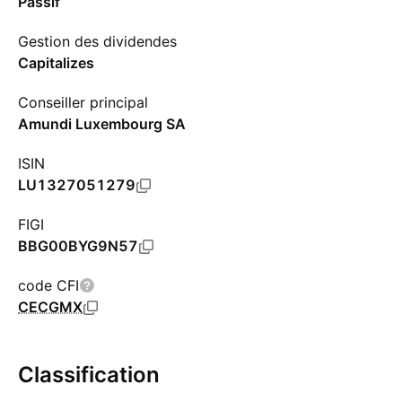
Passif
Gestion des dividendes
Capitalizes
Conseiller principal
Amundi Luxembourg SA
ISIN
LU1327051279
FIGI
BBG00BYG9N57
code CFI
CECGMX
Classification