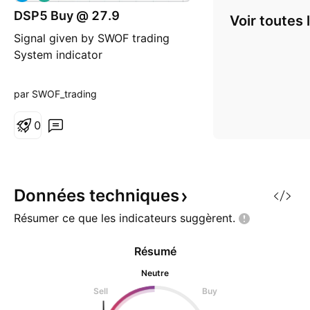
o
n
DSP5 Buy @ 27.9
Voir toutes 
g
Signal given by SWOF trading
System indicator
par SWOF_trading
0
Données
techniques
Résumer ce que les indicateurs
suggèrent.
Résumé
Neutre
Sell
Buy