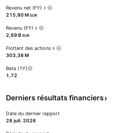
Revenu net (FY)
‪215,80 M‬
EUR
Revenu (FY)
‪2,69 B‬
EUR
Flottant des actions
‪303,38 M‬
Beta (1Y)
1,72
Derniers résultats
financiers
Date du dernier rapport
28 juil. 2026