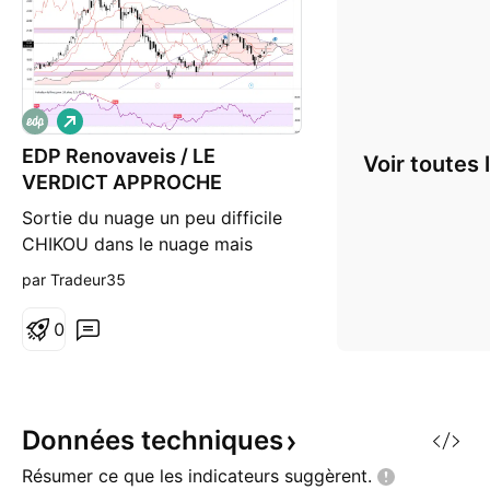
L
o
EDP Renovaveis / LE
n
Voir toutes 
g
VERDICT APPROCHE
Sortie du nuage un peu difficile
CHIKOU dans le nuage mais
commence à passer les prix Elle
par Tradeur35
devrait latéraliser pendant une
bonne semaine et après si elle
0
veut elle peut décoller
Données
techniques
Résumer ce que les indicateurs
suggèrent.