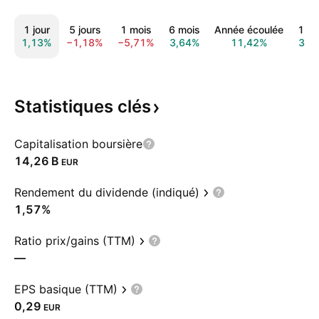
1 jour
5 jours
1 mois
6 mois
Année écoulée
1 a
1,13%
−1,18%
−5,71%
3,64%
11,42%
30,
Statistiques
clés
Capitalisation boursière
‪14,26 B‬
EUR
Rendement du dividende (indiqué)
1,57%
Ratio prix/gains (TTM)
—
EPS basique (TTM)
0,29
EUR