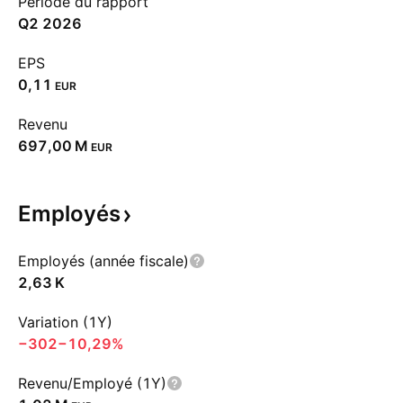
Période du rapport
Q2 2026
EPS
0,11
EUR
Revenu
‪697,00 M‬
EUR
Employés
Employés (année fiscale)
‪2,63 K‬
Variation (1Y)
−302
−10,29%
Revenu/Employé (1Y)