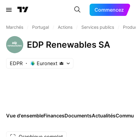
Commencez
Marchés
/
Portugal
/
Actions
/
Services publics
/
Product
EDP Renewables SA
EDPR
Euronext
Vue d'ensemble
Finances
Documents
Actualités
Commun
Graphique complet