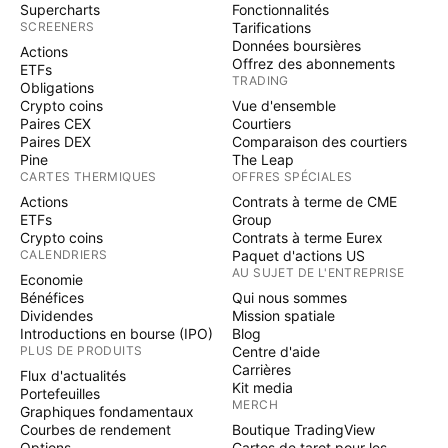
Supercharts
Fonctionnalités
SCREENERS
Tarifications
Données boursières
Actions
Offrez des abonnements
ETFs
TRADING
Obligations
Crypto coins
Vue d'ensemble
Paires CEX
Courtiers
Paires DEX
Comparaison des courtiers
Pine
The Leap
CARTES THERMIQUES
OFFRES SPÉCIALES
Actions
Contrats à terme de CME
ETFs
Group
Crypto coins
Contrats à terme Eurex
CALENDRIERS
Paquet d'actions US
AU SUJET DE L'ENTREPRISE
Economie
Bénéfices
Qui nous sommes
Dividendes
Mission spatiale
Introductions en bourse (IPO)
Blog
PLUS DE PRODUITS
Centre d'aide
Carrières
Flux d'actualités
Kit media
Portefeuilles
MERCH
Graphiques fondamentaux
Courbes de rendement
Boutique TradingView
Options
Cartes de tarot pour les