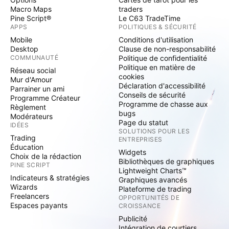
Macro Maps
traders
Pine Script®
Le C63 TradeTime
APPS
POLITIQUES & SÉCURITÉ
Mobile
Conditions d'utilisation
Desktop
Clause de non-responsabilité
COMMUNAUTÉ
Politique de confidentialité
Politique en matière de
Réseau social
cookies
Mur d'Amour
Déclaration d'accessibilité
Parrainer un ami
Conseils de sécurité
Programme Créateur
Programme de chasse aux
Règlement
bugs
Modérateurs
Page du statut
IDÉES
SOLUTIONS POUR LES
Trading
ENTREPRISES
Éducation
Widgets
Choix de la rédaction
Bibliothèques de graphiques
PINE SCRIPT
Lightweight Charts™
Indicateurs & stratégies
Graphiques avancés
Wizards
Plateforme de trading
Freelancers
OPPORTUNITÉS DE
Espaces payants
CROISSANCE
Publicité
Intégration de courtiers