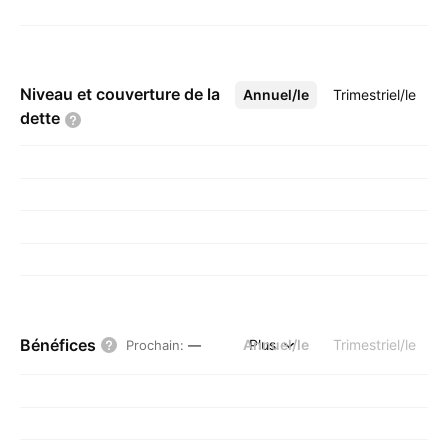
Niveau et couverture de la
Annuel/le
Plus
Trimestriel/le
dette
Bénéfices
Annuel/le
Plus
Trimestriel/le
Prochain
:
—