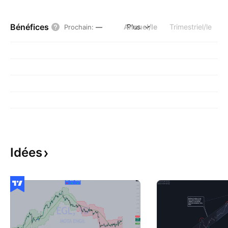
Bénéfices
Annuel/le
Plus
Trimestriel/le
Prochain
:
—
Idées