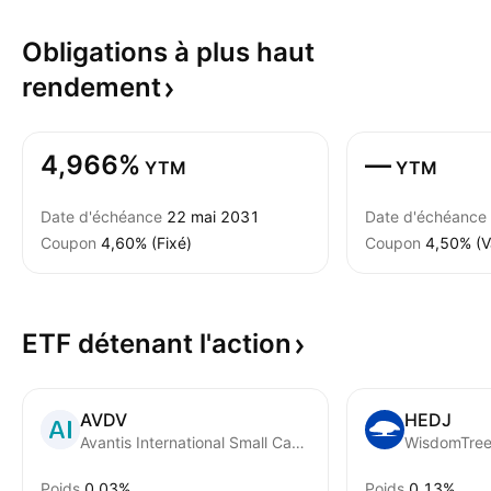
Obligations à plus haut
rendement
4,966%
—
YTM
YTM
Date d'échéance
22 mai 2031
Date d'échéance
Coupon
4,60% (Fixé)
Coupon
4,50% (V
ETF détenant
l'action
AVDV
HEDJ
Avantis International Small Cap Value ETF
Poids
0,03%
Poids
0,13%