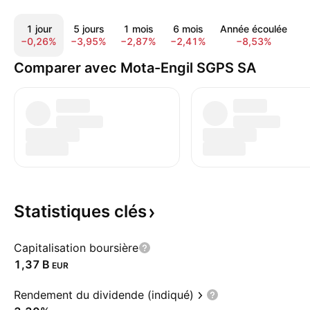
1 jour
5 jours
1 mois
6 mois
Année écoulée
1
−0,26%
−3,95%
−2,87%
−2,41%
−8,53%
−
Comparer avec Mota-Engil SGPS SA
Statistiques
clés
Capitalisation boursière
‪1,37 B‬
EUR
Rendement du dividende (indiqué)