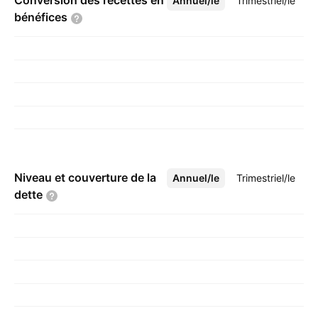
Conversion des recettes en
Annuel/le
Plus
Trimestriel/le
bénéfices
Niveau et couverture de la
Annuel/le
Plus
Trimestriel/le
dette