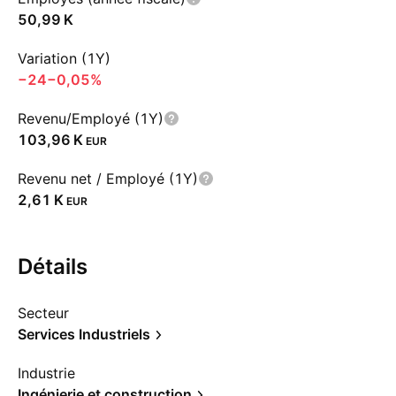
‪50,99 K‬
Variation (1Y)
−24
−0,05%
Revenu/Employé (1Y)
‪103,96 K‬
EUR
Revenu net / Employé (1Y)
‪2,61 K‬
EUR
Détails
Secteur
Services Industriels
Industrie
Ingénierie et construction