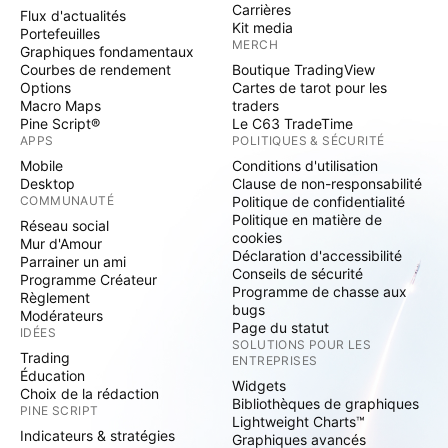
Carrières
Flux d'actualités
Kit media
Portefeuilles
MERCH
Graphiques fondamentaux
Courbes de rendement
Boutique TradingView
Options
Cartes de tarot pour les
Macro Maps
traders
Pine Script®
Le C63 TradeTime
APPS
POLITIQUES & SÉCURITÉ
Mobile
Conditions d'utilisation
Desktop
Clause de non-responsabilité
COMMUNAUTÉ
Politique de confidentialité
Politique en matière de
Réseau social
cookies
Mur d'Amour
Déclaration d'accessibilité
Parrainer un ami
Conseils de sécurité
Programme Créateur
Programme de chasse aux
Règlement
bugs
Modérateurs
Page du statut
IDÉES
SOLUTIONS POUR LES
Trading
ENTREPRISES
Éducation
Widgets
Choix de la rédaction
Bibliothèques de graphiques
PINE SCRIPT
Lightweight Charts™
Indicateurs & stratégies
Graphiques avancés