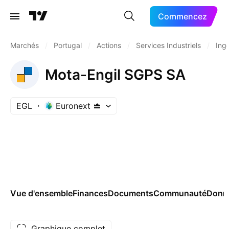
Commencez
Marchés
/
Portugal
/
Actions
/
Services Industriels
/
Ingé
Mota-Engil SGPS SA
EGL
Euronext
Vue d'ensemble
Finances
Documents
Communauté
Donn
Graphique complet