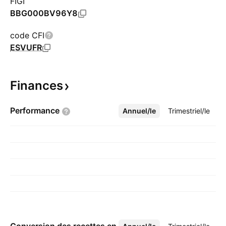
FIGI
BBG000BV96Y8
code CFI
ESVUFR
Finances
Performance
Annuel/le
Plus
Trimestriel/le