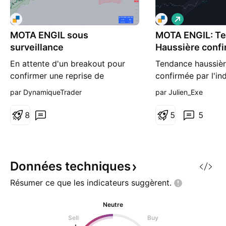
L
o
MOTA ENGIL sous
MOTA ENGIL: T
n
g
surveillance
Haussière conf
En attente d'un breakout pour
Tendance haussiè
confirmer une reprise de
confirmée par l'in
tendance. Les tendances des
Adaptive Trend Fin
par DynamiqueTrader
par Julien_Exe
unités supérieures restent
logarithmique). Ce
positives. La Mota Engil SGPS,
effectue un calcul
8
5
5
S.A. est une société basée au
coéfficient de cor
Portugal, dans le secteur de la
tracer les meilleu
construction. La société divise
long terme et cour
ses activités en trois secteurs
donne en parallèle
Données
techniques
principaux : Ingénierie et Cons
tendance (voir en
Résumer ce que les indicateurs
suggèrent.
Neutre
Sell
Buy