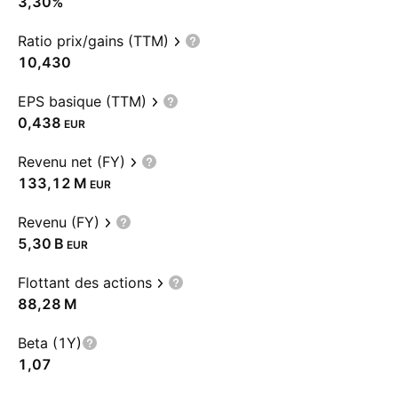
3,30%
Ratio prix/gains (TTM)
10,430
EPS basique (TTM)
0,438
EUR
Revenu net (FY)
‪133,12 M‬
EUR
Revenu (FY)
‪5,30 B‬
EUR
Flottant des actions
‪88,28 M‬
Beta (1Y)
1,07