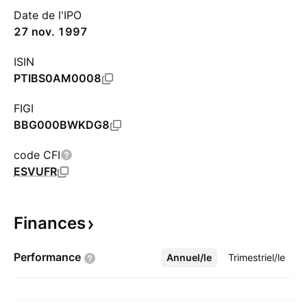
Date de l'IPO
27 nov. 1997
ISIN
PTIBS0AM0008
FIGI
BBG000BWKDG8
code CFI
ESVUFR
Finances
Performance
Annuel/le
Plus
Trimestriel/le