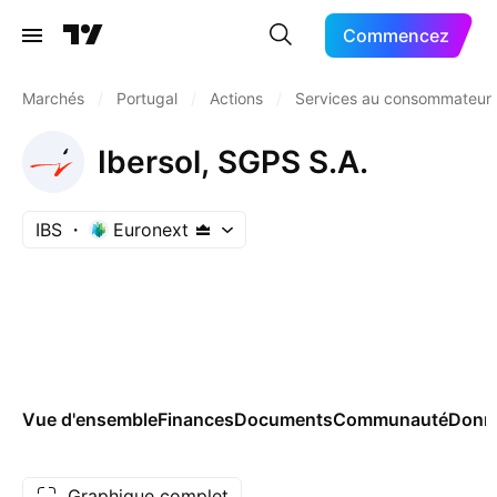
Commencez
Marchés
/
Portugal
/
Actions
/
Services au consommateur
Ibersol, SGPS S.A.
IBS
Euronext
Vue d'ensemble
Finances
Documents
Communauté
Donn
Graphique complet