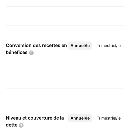
Conversion des recettes en
Annuel/le
Plus
Trimestriel/le
bénéfices
Niveau et couverture de la
Annuel/le
Plus
Trimestriel/le
dette