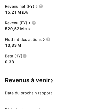
Revenu net (FY)
‪15,21 M‬
EUR
Revenu (FY)
‪529,52 M‬
EUR
Flottant des actions
‪13,33 M‬
Beta (1Y)
0,33
Revenus à
venir
Date du prochain rapport
—