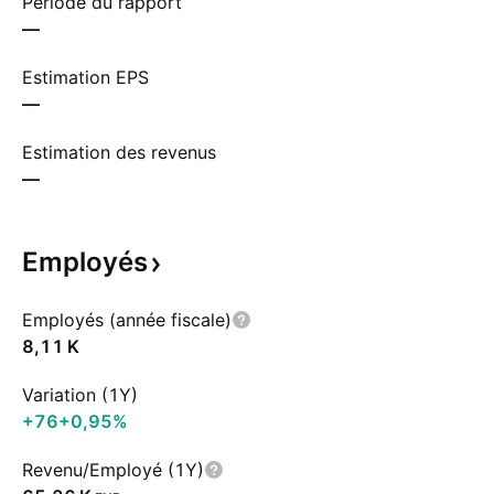
Période du rapport
—
Estimation EPS
—
Estimation des revenus
—
Employés
Employés (année fiscale)
‪8,11 K‬
Variation (1Y)
+76
+0,95%
Revenu/Employé (1Y)