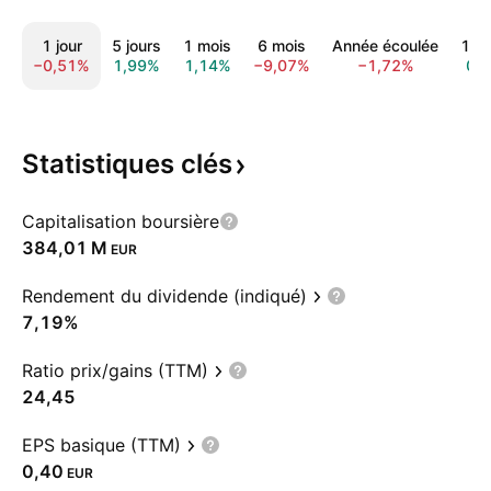
1 jour
5 jours
1 mois
6 mois
Année écoulée
1 a
−0,51%
1,99%
1,14%
−9,07%
−1,72%
0,
Statistiques
clés
Capitalisation boursière
‪384,01 M‬
EUR
Rendement du dividende (indiqué)
7,19%
Ratio prix/gains (TTM)
24,45
EPS basique (TTM)
0,40
EUR