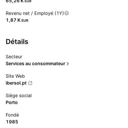
‪65,26 K‬
EUR
Revenu net / Employé (1Y)
‪1,87 K‬
EUR
Détails
Secteur
Services au consommateur
Site Web
ibersol.pt
Siège social
Porto
Fondé
1985