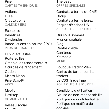
Pine
The Leap
CARTES THERMIQUES
OFFRES SPÉCIALES
Actions
Contrats à terme de CME
ETFs
Group
Crypto coins
Contrats à terme Eurex
CALENDRIERS
Paquet d'actions US
AU SUJET DE L'ENTREPRISE
Economie
Bénéfices
Qui nous sommes
Dividendes
Mission spatiale
Introductions en bourse (IPO)
Blog
PLUS DE PRODUITS
Centre d'aide
Carrières
Flux d'actualités
Kit media
Portefeuilles
MERCH
Graphiques fondamentaux
Courbes de rendement
Boutique TradingView
Options
Cartes de tarot pour les
Macro Maps
traders
Pine Script®
Le C63 TradeTime
APPS
POLITIQUES & SÉCURITÉ
Mobile
Conditions d'utilisation
Desktop
Clause de non-responsabilité
COMMUNAUTÉ
Politique de confidentialité
Politique en matière de
Réseau social
cookies