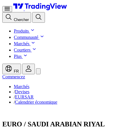
Chercher
Produits
Communauté
Marchés
Courtiers
Plus
FR
Commencez
Marchés
/
Devises
/
EURSAR
/
Calendrier économique
EURO / SAUDI ARABIAN RIYAL