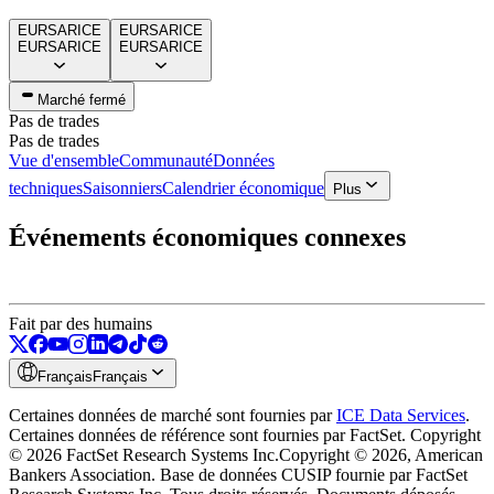
EURSAR
ICE
EURSAR
ICE
EURSAR
ICE
EURSAR
ICE
Marché fermé
Pas de trades
Pas de trades
Vue d'ensemble
Communauté
Données
techniques
Saisonniers
Calendrier économique
Plus
Événements économiques connexes
Fait par des humains
Français
Français
Certaines données de marché sont fournies par
ICE Data Services
.
Certaines données de référence sont fournies par FactSet. Copyright
© 2026 FactSet Research Systems Inc.
Copyright © 2026, American
Bankers Association. Base de données CUSIP fournie par FactSet