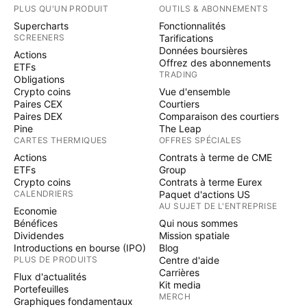
PLUS QU'UN PRODUIT
OUTILS & ABONNEMENTS
Supercharts
Fonctionnalités
SCREENERS
Tarifications
Données boursières
Actions
Offrez des abonnements
ETFs
TRADING
Obligations
Crypto coins
Vue d'ensemble
Paires CEX
Courtiers
Paires DEX
Comparaison des courtiers
Pine
The Leap
CARTES THERMIQUES
OFFRES SPÉCIALES
Actions
Contrats à terme de CME
ETFs
Group
Crypto coins
Contrats à terme Eurex
CALENDRIERS
Paquet d'actions US
AU SUJET DE L'ENTREPRISE
Economie
Bénéfices
Qui nous sommes
Dividendes
Mission spatiale
Introductions en bourse (IPO)
Blog
PLUS DE PRODUITS
Centre d'aide
Carrières
Flux d'actualités
Kit media
Portefeuilles
MERCH
Graphiques fondamentaux