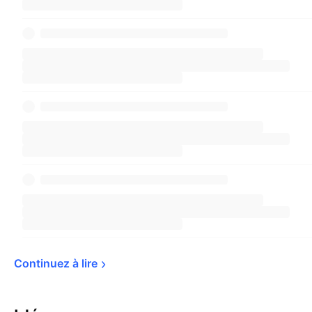
référence pour les investisseurs qui veulent
savoir comment le marché boursier performe
hors le secteur financier, car l'indice exclut les
sociétés financières.
Continuez à 
lire