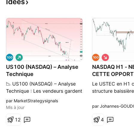
Idées
L
S
o
h
US100 (NASDAQ) – Analyse
n
NASDAQ H1 - N
o
g
r
Technique
CETTE OPPORT
t
📉 US100 (NASDAQ) – Analyse
Le USTEC en H1 c
Technique : Les vendeurs gardent
structure baissière
le contrôle 🔥 Le US100 évolue
rupture du support
par MarketStrategysignals
toujours dans un canal baissier
l’impulsion vende
par Johannes-GOU
Mis à jour
bien défini, confirmant une
conduit le marché 
tendance générale négative. Le
1
2
de référence situé
4
prix se situe actuellement juste
055,7 points. Le 