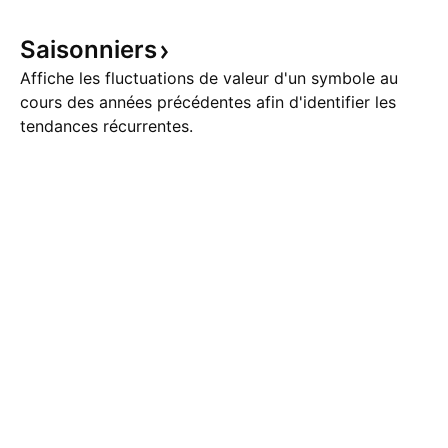
au-dessus d'un support majeur à
depuis ce niveau 
27 500, où les acheteurs tentent
progressivement le
Saisonniers
de défendre la zone.
EGP H1 comprise 
Affiche les fluctuations de valeur d'un symbole au
cours des années précédentes afin d'identifier les
tendances récurrentes.