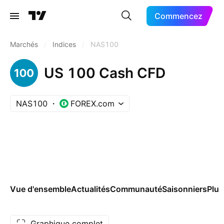
Commencez
Marchés
/
Indices
/
NAS100
US 100 Cash CFD
NAS100
FOREX.com
Vue d'ensemble
Actualités
Communauté
Saisonniers
Plus
Graphique complet