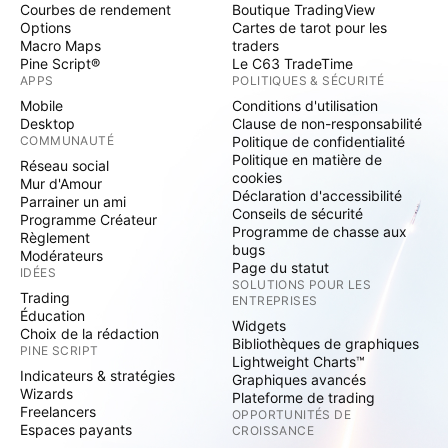
Courbes de rendement
Boutique TradingView
Options
Cartes de tarot pour les
Macro Maps
traders
Pine Script®
Le C63 TradeTime
APPS
POLITIQUES & SÉCURITÉ
Mobile
Conditions d'utilisation
Desktop
Clause de non-responsabilité
COMMUNAUTÉ
Politique de confidentialité
Politique en matière de
Réseau social
cookies
Mur d'Amour
Déclaration d'accessibilité
Parrainer un ami
Conseils de sécurité
Programme Créateur
Programme de chasse aux
Règlement
bugs
Modérateurs
Page du statut
IDÉES
SOLUTIONS POUR LES
Trading
ENTREPRISES
Éducation
Widgets
Choix de la rédaction
Bibliothèques de graphiques
PINE SCRIPT
Lightweight Charts™
Indicateurs & stratégies
Graphiques avancés
Wizards
Plateforme de trading
Freelancers
OPPORTUNITÉS DE
Espaces payants
CROISSANCE