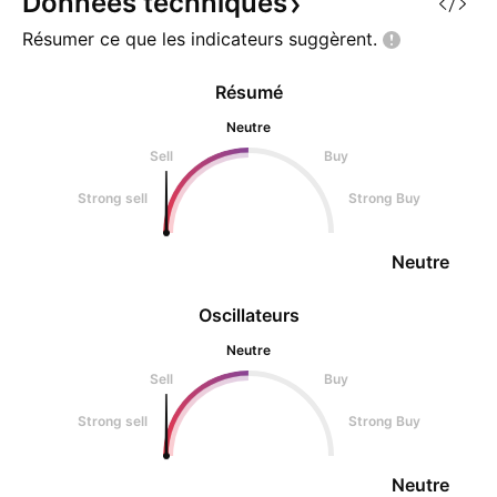
Données
techniques
piégés au sommet,
Résumer ce que les indicateurs
suggèrent.
Résumé
Neutre
Sell
Buy
Strong sell
Strong Buy
Neutre
Oscillateurs
Neutre
Sell
Buy
Strong sell
Strong Buy
Neutre