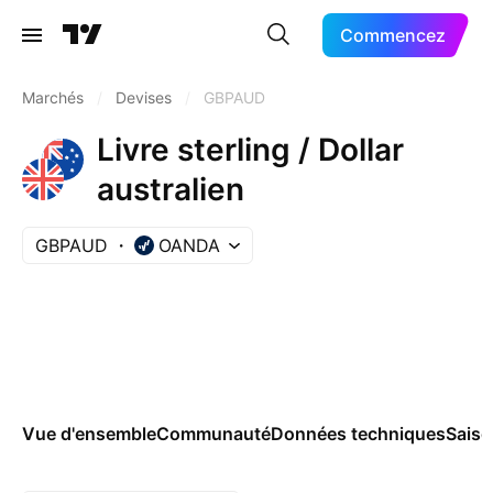
Commencez
Marchés
/
Devises
/
GBPAUD
Livre sterling / Dollar
australien
GBPAUD
OANDA
Vue d'ensemble
Communauté
Données techniques
Saiso