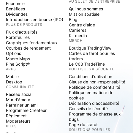
AU SUJET DE L'ENTREPRISE
Economie
Bénéfices
Qui nous sommes
Dividendes
Mission spatiale
Introductions en bourse (IPO)
Blog
PLUS DE PRODUITS
Centre d'aide
Carrières
Flux d'actualités
Kit media
Portefeuilles
MERCH
Graphiques fondamentaux
Courbes de rendement
Boutique TradingView
Options
Cartes de tarot pour les
Macro Maps
traders
Pine Script®
Le C63 TradeTime
APPS
POLITIQUES & SÉCURITÉ
Mobile
Conditions d'utilisation
Desktop
Clause de non-responsabilité
COMMUNAUTÉ
Politique de confidentialité
Politique en matière de
Réseau social
cookies
Mur d'Amour
Déclaration d'accessibilité
Parrainer un ami
Conseils de sécurité
Programme Créateur
Programme de chasse aux
Règlement
bugs
Modérateurs
Page du statut
IDÉES
SOLUTIONS POUR LES