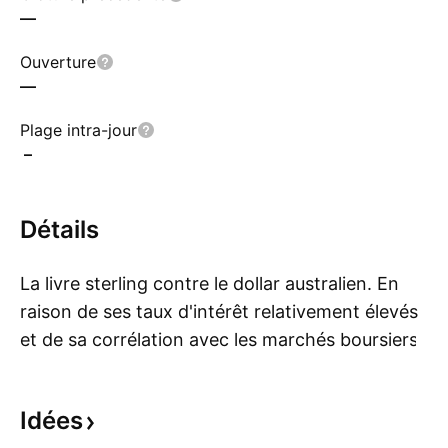
—
Ouverture
—
Plage intra-jour
–
Détails
La livre sterling contre le dollar australien. En
raison de ses taux d'intérêt relativement élevés
et de sa corrélation avec les marchés boursiers
Mo
mondiaux, le dollar australien est souvent
considéré comme une monnaie à risque.
Idées
L'industrie minière, qui est le plus grand secteur