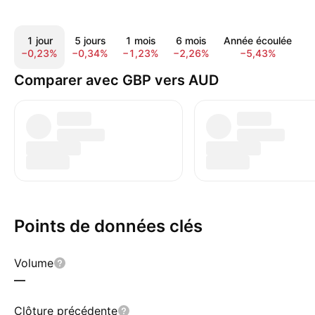
1 jour
5 jours
1 mois
6 mois
Année écoulée
1
−0,23%
−0,34%
−1,23%
−2,26%
−5,43%
−
Comparer avec GBP vers AUD
Points de données clés
Volume
—
Clôture précédente