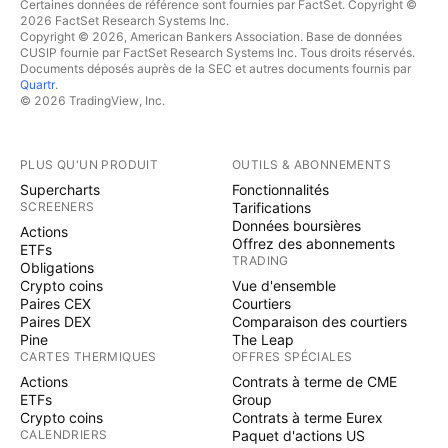
Certaines données de référence sont fournies par FactSet. Copyright ©
2026 FactSet Research Systems Inc.
Copyright © 2026, American Bankers Association. Base de données
CUSIP fournie par FactSet Research Systems Inc. Tous droits réservés.
Documents déposés auprès de la SEC et autres documents fournis par
Quartr
.
© 2026 TradingView, Inc.
PLUS QU'UN PRODUIT
OUTILS & ABONNEMENTS
Supercharts
Fonctionnalités
SCREENERS
Tarifications
Données boursières
Actions
Offrez des abonnements
ETFs
TRADING
Obligations
Crypto coins
Vue d'ensemble
Paires CEX
Courtiers
Paires DEX
Comparaison des courtiers
Pine
The Leap
CARTES THERMIQUES
OFFRES SPÉCIALES
Actions
Contrats à terme de CME
ETFs
Group
Crypto coins
Contrats à terme Eurex
CALENDRIERS
Paquet d'actions US