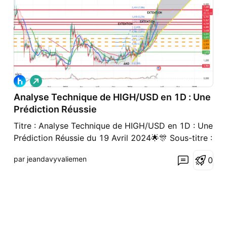
L
o
Analyse Technique de HIGH/USD en 1D : Une
n
g
Prédiction Réussie
Titre : Analyse Technique de HIGH/USD en 1D : Une
Prédiction Réussie du 19 Avril 2024🌟🎊 Sous-titre :
De la Cassure d'un AMD à l'Atteinte des Extensions
par jeandavyvaliemen
0
Fibonacci : Une Performance Exceptionnelle💪🎉
Introduction : Le 19 avril 2024, une analyse
technique de la paire HIGH/USD en 1D a été
réalisée, pré