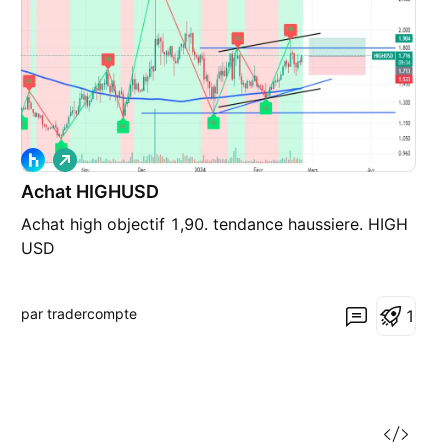
L
o
Achat HIGHUSD
n
g
Achat high objectif 1,90. tendance haussiere. HIGH
USD
par tradercompte
1