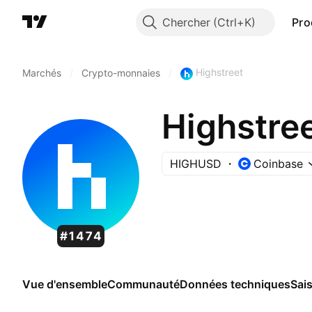
Chercher
Pro
Highstreet
Marchés
/
Crypto-monnaies
/
Highstre
HIGHUSD
Coinbase
#1474
Vue d'ensemble
Communauté
Données techniques
Sai