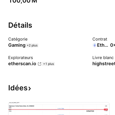
‪100,00 M‬
Détails
Catégorie
Contrat
Gaming
Ethereum
0
+2 plus
Explorateurs
Livre blanc
etherscan.io
highstreet
+1 plus
Idées