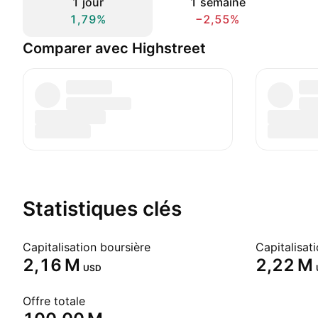
1 jour
1 semaine
1,79%
−2,55%
Comparer avec Highstreet
Statistiques clés
Capitalisation boursière
‪2,16 M‬
‪2,22 M‬
USD
Offre totale