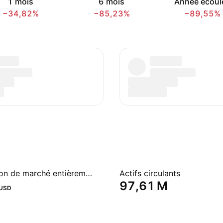
1 mois
6 mois
Année écoul
−34,82%
−85,23%
−89,55%
Capitalisation de marché entièrement diluée
Actifs circulants
‪97,61 M‬
USD