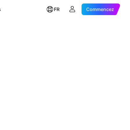
s
FR
Commencez