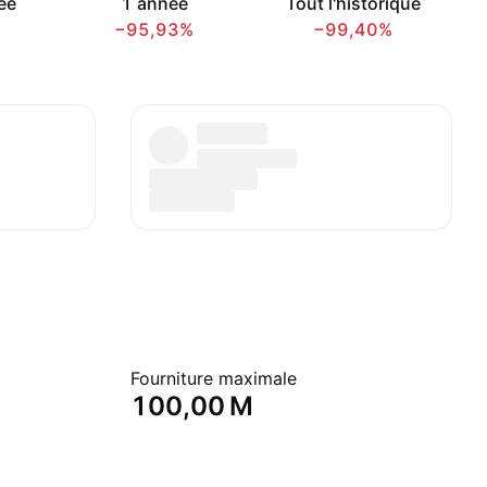
ée
1 année
Tout l'historique
−95,93%
−99,40%
Fourniture maximale
‪100,00 M‬