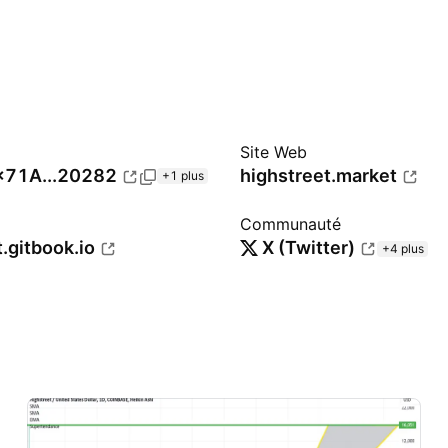
Site Web
x71A...20282
highstreet.market
+1 plus
Communauté
.gitbook.io
X (Twitter)
+4 plus