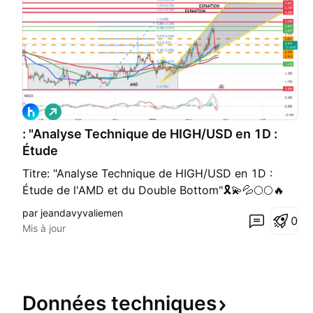
L
o
: "Analyse Technique de HIGH/USD en 1D :
n
g
Étude
Titre: "Analyse Technique de HIGH/USD en 1D :
Étude de l'AMD et du Double Bottom"🎗💫💦🌕🌕🔥
Sous-titre: "Exploration des Mouvements de Prix et
par jeandavyvaliemen
0
Objectifs à Venir"🍰🎗⭐🌕💢🍿 Introduction: Dans
Mis à jour
cette analyse technique, nous examinons l'évolution
du cours de HIGH/USD sur une période
quotidienne, en mettant en
Données
techniques