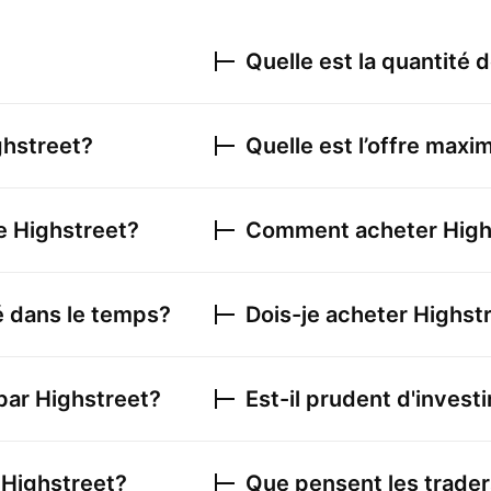
Quelle est la quantité 
ghstreet
?
Quelle est l’offre maxi
de
Highstreet
?
Comment acheter
High
é dans le temps?
Dois-je acheter
Highst
 par
Highstreet
?
Est-il prudent d'invest
u
Highstreet
?
Que pensent les trader