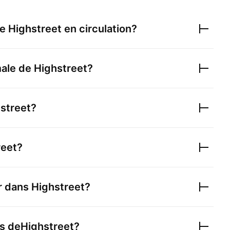
de
Highstreet
en circulation?
male de
Highstreet
?
street
?
reet
?
ir dans
Highstreet
?
s de
Highstreet
?