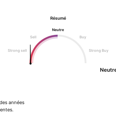
Résumé
Neutre
Sell
Buy
Strong sell
Strong Buy
Neutr
s des années
rentes.