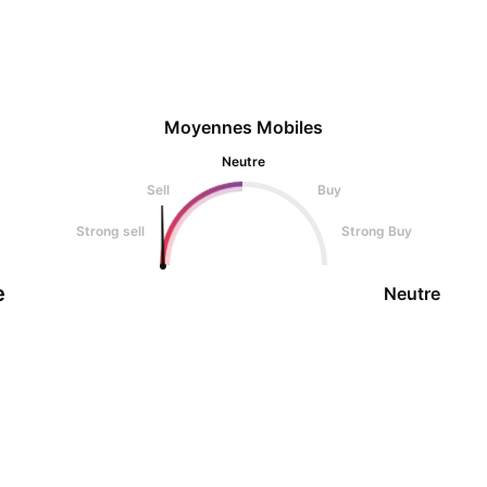
Moyennes Mobiles
Neutre
Sell
Buy
Strong sell
Strong Buy
e
Neutre