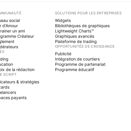
MMUNAUTÉ
SOLUTIONS POUR LES ENTREPRISES
eau social
Widgets
r d'Amour
Bibliothèques de graphiques
rainer un ami
Lightweight Charts™
ogramme Créateur
Graphiques avancés
glement
Plateforme de trading
dérateurs
OPPORTUNITÉS DE CROISSANCE
ÉES
Publicité
ading
Intégration de courtiers
ucation
Programme de partenariat
ix de la rédaction
Programme éducatif
NE SCRIPT
icateurs & stratégies
zards
elancers
paces payants