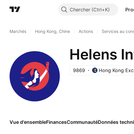
Chercher
Pro
Marchés
/
Hong Kong, Chine
/
Actions
/
Services au co
9869
Hong Kong Exc
Vue d'ensemble
Finances
Communauté
Données techn