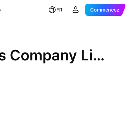
s
FR
Commencez
Helens International Holdings Company Limited