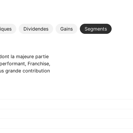
tiques
Dividendes
Gains
Segments
 dont la majeure partie
performant, Franchise,
us grande contribution
année dernière, avec