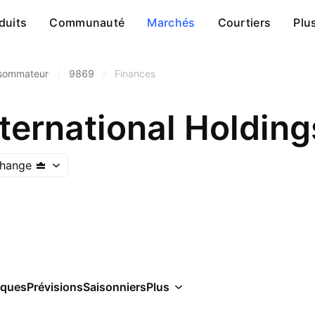
duits
Communauté
Marchés
Courtiers
Plu
nsommateur
/
9869
/
Finances
hange
iques
Prévisions
Saisonniers
Plus