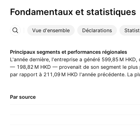
Fondamentaux et statistiques
Vue d'ensemble
Déclarations
Statis
Plus
Principaux segments et performances régionales
L'année dernière, l'entreprise a généré ‪599,85 M‬ HKD,
— ‪198,82 M‬ HKD — provenait de son segment le plus 
par rapport à ‪211,09 M‬ HKD l'année précédente. La pl
est venue de Chine, qui a représenté ‪554,08 M‬ HKD l'
‪793,60 M‬ HKD l'année précédente.
Par source