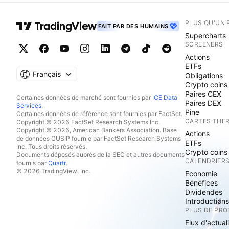
PLUS QU'UN 
FAIT PAR DES HUMAINS
Supercharts
SCREENERS
Actions
ETFs
Français
Obligations
Crypto coins
Paires CEX
Certaines données de marché sont fournies par
ICE Data
Paires DEX
Services
.
Pine
Certaines données de référence sont fournies par FactSet.
CARTES THE
Copyright © 2026 FactSet Research Systems Inc.
Copyright © 2026, American Bankers Association. Base
Actions
de données CUSIP fournie par FactSet Research Systems
ETFs
Inc. Tous droits réservés.
Crypto coins
Documents déposés auprès de la SEC et autres documents
CALENDRIER
fournis par
Quartr
.
© 2026 TradingView, Inc.
Economie
Bénéfices
Dividendes
Introduction
PLUS DE PRO
Flux d'actual