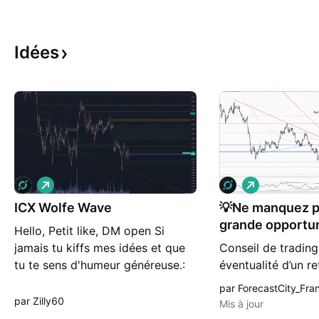
Idées
L
L
o
o
ICX Wolfe Wave
n
💡Ne manquez p
n
g
g
grande opportun
Hello, Petit like, DM open Si
de ICXUSD
jamais tu kiffs mes idées et que
Conseil de trading 
tu te sens d'humeur généreuse.:
éventualité d’un r
Crypto don :P usdt (trc20) :
provisoire jusqu’à 
par ForecastCity_Fra
TLA8udcafdHDv9CjBDddab2C6z
support (0.731) se
par Zilly60
Mis à jour
Ds1zk73p btc ( Btc network) :
cela se confirme, 