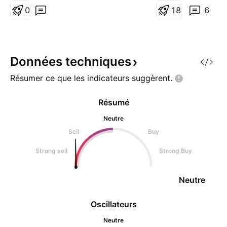
159GuxWxuj7Y5XsribtaC2PUTsb
0
peuvent placer de
1
8
6
rha1Vzw egld (elrond egold) :
fonction du mouv
erd1f6axastpdaw32tu8lsnm0y7v
et s’attendre à att
gzymsgte779pgu9rzv6r4fy9k9w
cibles à court ter
technique : . ICXU
Données
techniques
Résumer ce que les indicateurs
suggèrent.
Résumé
Neutre
Sell
Buy
Strong sell
Strong Buy
Neutre
Oscillateurs
Neutre