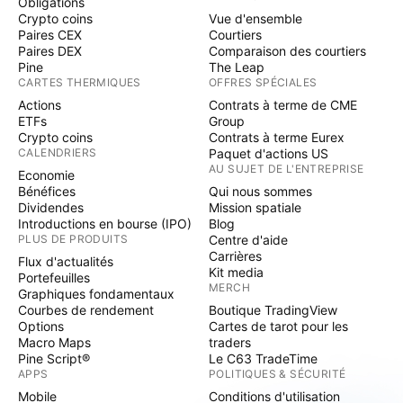
Obligations
Crypto coins
Vue d'ensemble
Paires CEX
Courtiers
Paires DEX
Comparaison des courtiers
Pine
The Leap
CARTES THERMIQUES
OFFRES SPÉCIALES
Actions
Contrats à terme de CME
ETFs
Group
Crypto coins
Contrats à terme Eurex
CALENDRIERS
Paquet d'actions US
AU SUJET DE L'ENTREPRISE
Economie
Bénéfices
Qui nous sommes
Dividendes
Mission spatiale
Introductions en bourse (IPO)
Blog
PLUS DE PRODUITS
Centre d'aide
Carrières
Flux d'actualités
Kit media
Portefeuilles
MERCH
Graphiques fondamentaux
Courbes de rendement
Boutique TradingView
Options
Cartes de tarot pour les
Macro Maps
traders
Pine Script®
Le C63 TradeTime
APPS
POLITIQUES & SÉCURITÉ
Mobile
Conditions d'utilisation