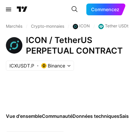
Commencez
ICON
Tether USDt
Marchés
/
Crypto-monnaies
/
/
ICON / TetherUS
PERPETUAL CONTRACT
ICXUSDT.P
Binance
Vue d'ensemble
Communauté
Données techniques
Saiso