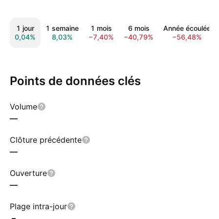
1 jour
1 semaine
1 mois
6 mois
Année écoulée
0,04%
8,03%
−7,40%
−40,79%
−56,48%
Points de données clés
Volume
—
Clôture précédente
—
Ouverture
—
Plage intra-jour
–