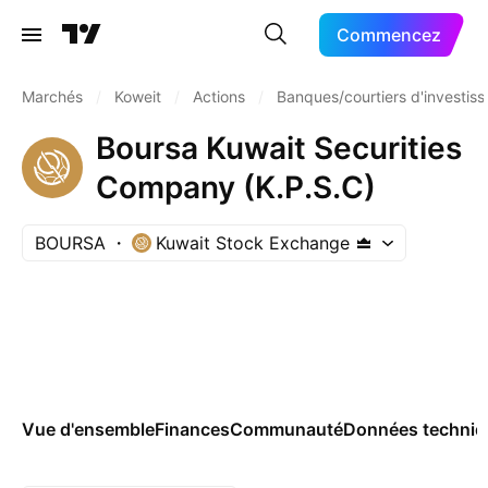
Commencez
Marchés
/
Koweit
/
Actions
/
Banques/courtiers d'investis
Boursa Kuwait Securities
Company (K.P.S.C)
BOURSA
Kuwait Stock Exchange
Vue d'ensemble
Finances
Communauté
Données techniq