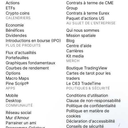
Actions
Contrats à terme de CME
ETFs
Group
Crypto coins
Contrats à terme Eurex
CALENDRIERS
Paquet d'actions US
AU SUJET DE L'ENTREPRISE
Economie
Bénéfices
Qui nous sommes
Dividendes
Mission spatiale
Introductions en bourse (IPO)
Blog
PLUS DE PRODUITS
Centre d'aide
Carrières
Flux d'actualités
Kit media
Portefeuilles
MERCH
Graphiques fondamentaux
Courbes de rendement
Boutique TradingView
Options
Cartes de tarot pour les
Macro Maps
traders
Pine Script®
Le C63 TradeTime
APPS
POLITIQUES & SÉCURITÉ
Mobile
Conditions d'utilisation
Desktop
Clause de non-responsabilité
COMMUNAUTÉ
Politique de confidentialité
Politique en matière de
Réseau social
cookies
Mur d'Amour
Déclaration d'accessibilité
Parrainer un ami
Conseils de sécurité
Programme Créateur