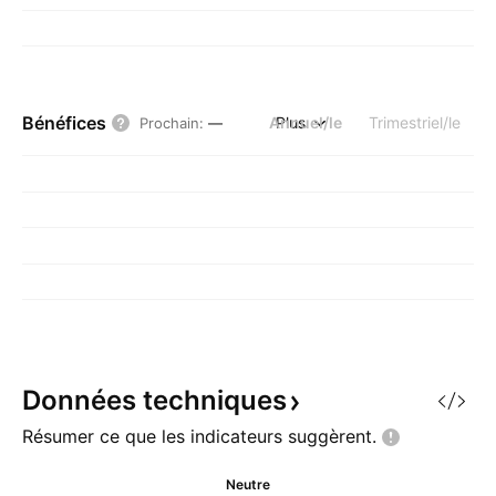
Bénéfices
Annuel/le
Plus
Trimestriel/le
Prochain
:
—
Données
techniques
Résumer ce que les indicateurs
suggèrent.
Neutre