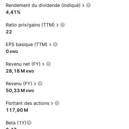
Rendement du dividende (indiqué)
4,41%
Ratio prix/gains (TTM)
22
EPS basique (TTM)
0
KWD
Revenu net (FY)
‪28,18 M‬
KWD
Revenu (FY)
‪50,33 M‬
KWD
Flottant des actions
‪117,90 M‬
Beta (1Y)