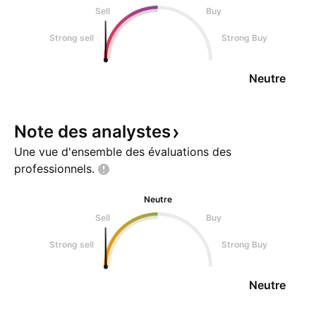
Sell
Buy
Strong sell
Strong Buy
Neutre
Note des
analystes
Une vue d'ensemble des évaluations des
professionnels.
Neutre
Sell
Buy
Strong sell
Strong Buy
Neutre