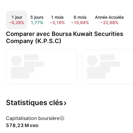
1 jour
5 jours
1 mois
6 mois
Année écoulée
−0,28%
1,77%
−3,19%
−10,64%
−22,68%
−
Comparer avec Boursa Kuwait Securities
Company (K.P.S.C)
Statistiques
clés
Capitalisation boursière
‪578,23 M‬
KWD