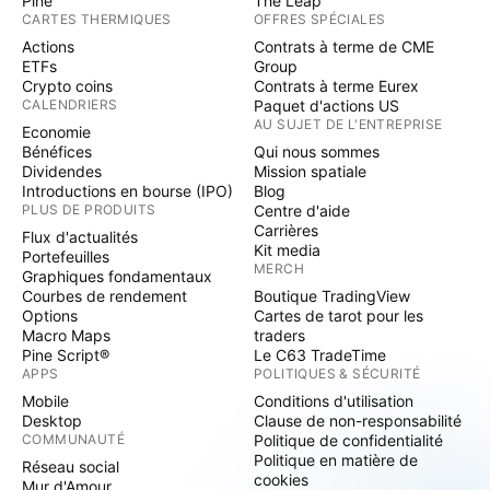
Pine
The Leap
CARTES THERMIQUES
OFFRES SPÉCIALES
Actions
Contrats à terme de CME
ETFs
Group
Crypto coins
Contrats à terme Eurex
CALENDRIERS
Paquet d'actions US
AU SUJET DE L'ENTREPRISE
Economie
Bénéfices
Qui nous sommes
Dividendes
Mission spatiale
Introductions en bourse (IPO)
Blog
PLUS DE PRODUITS
Centre d'aide
Carrières
Flux d'actualités
Kit media
Portefeuilles
MERCH
Graphiques fondamentaux
Courbes de rendement
Boutique TradingView
Options
Cartes de tarot pour les
Macro Maps
traders
Pine Script®
Le C63 TradeTime
APPS
POLITIQUES & SÉCURITÉ
Mobile
Conditions d'utilisation
Desktop
Clause de non-responsabilité
COMMUNAUTÉ
Politique de confidentialité
Politique en matière de
Réseau social
cookies
Mur d'Amour