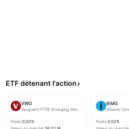
ETF détenant
l'action
VWO
IEMG
Vanguard FTSE Emerging Markets ETF
Poids
0,02%
Poids
0,02%
Valeur du marché
‪36,01 M‬
Valeur du marché