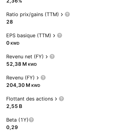
2,36%
Ratio prix/gains (TTM)
28
EPS basique (TTM)
0
KWD
Revenu net (FY)
‪52,38 M‬
KWD
Revenu (FY)
‪204,30 M‬
KWD
Flottant des actions
‪2,55 B‬
Beta (1Y)
0,29