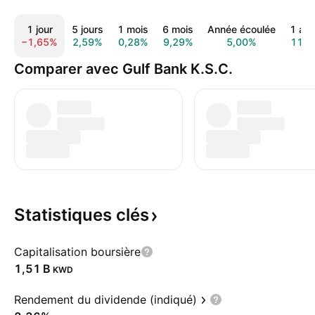
1 jour
5 jours
1 mois
6 mois
Année écoulée
1 an
−1,65%
2,59%
0,28%
9,29%
5,00%
11,9
Comparer avec Gulf Bank K.S.C.
Statistiques
clés
Capitalisation boursière
‪1,51 B‬
KWD
Rendement du dividende (indiqué)