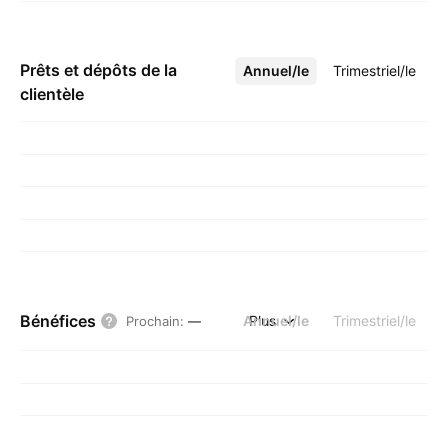
Prêts et dépôts de la
Annuel/le
Plus
Trimestriel/le
clientèle
Bénéfices
Annuel/le
Plus
Trimestriel/le
Prochain
:
—