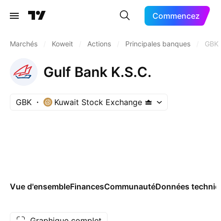
Commencez
Marchés
/
Koweit
/
Actions
/
Principales banques
/
GBK
Gulf Bank K.S.C.
GBK
Kuwait Stock Exchange
Vue d'ensemble
Finances
Communauté
Données techniq
Graphique complet