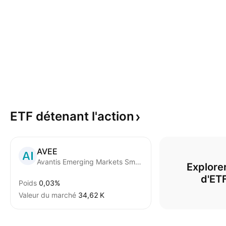
ETF détenant
l'action
AVEE
Avantis Emerging Markets Small Cap Equity ETF
Explorer
d'ET
Poids
0,03%
Valeur du marché
‪34,62 K‬