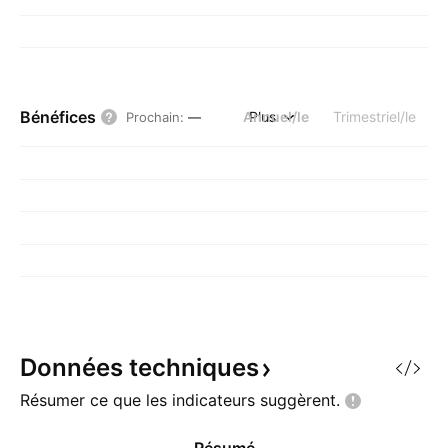
Bénéfices
Annuel/le
Plus
Trimestriel/le
Prochain
:
—
Données
techniques
Résumer ce que les indicateurs
suggèrent.