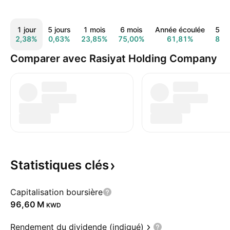
1 jour
5 jours
1 mois
6 mois
Année écoulée
5 a
2,38%
0,63%
23,85%
75,00%
61,81%
807
Comparer avec Rasiyat Holding Company
Statistiques
clés
Capitalisation boursière
‪96,60 M‬
KWD
Rendement du dividende (indiqué)