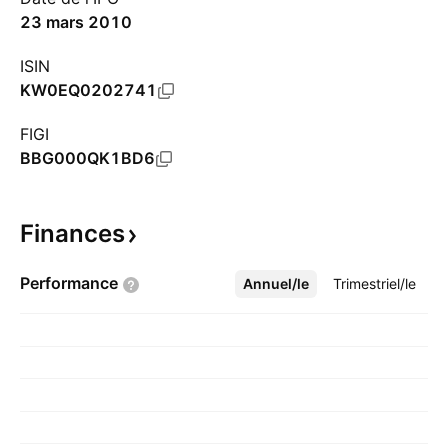
23 mars 2010
ISIN
KW0EQ0202741
FIGI
BBG000QK1BD6
Finances
Performance
Annuel/le
Plus
Trimestriel/le