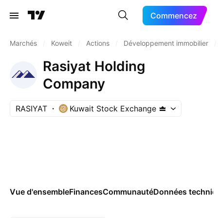
Commencez
Marchés
/
Koweit
/
Actions
/
Développement immobilier
/
Rasiyat Holding
Company
RASIYAT
Kuwait Stock Exchange
Vue d'ensemble
Finances
Communauté
Données techniq