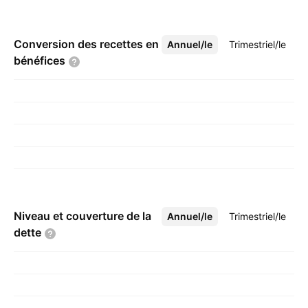
Conversion des recettes en
Annuel/le
Plus
Trimestriel/le
bénéfices
Niveau et couverture de la
Annuel/le
Plus
Trimestriel/le
dette