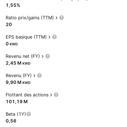
1,55%
Ratio prix/gains (TTM)
20
EPS basique (TTM)
0
KWD
Revenu net (FY)
‪2,45 M‬
KWD
Revenu (FY)
‪9,90 M‬
KWD
Flottant des actions
‪101,19 M‬
Beta (1Y)
0,56