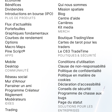
Economie
Bénéfices
Qui nous sommes
Dividendes
Mission spatiale
Introductions en bourse (IPO)
Blog
PLUS DE PRODUITS
Centre d'aide
Carrières
Flux d'actualités
Kit media
Portefeuilles
MERCH
Graphiques fondamentaux
Courbes de rendement
Boutique TradingView
Options
Cartes de tarot pour les
Macro Maps
traders
Pine Script®
Le C63 TradeTime
APPS
POLITIQUES & SÉCURITÉ
Mobile
Conditions d'utilisation
Desktop
Clause de non-responsabilité
COMMUNAUTÉ
Politique de confidentialité
Politique en matière de
Réseau social
cookies
Mur d'Amour
Déclaration d'accessibilité
Parrainer un ami
Conseils de sécurité
Programme Créateur
Programme de chasse aux
Règlement
bugs
Modérateurs
Page du statut
IDÉES
SOLUTIONS POUR LES
Trading
ENTREPRISES