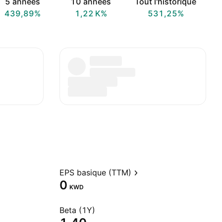
5 années
10 années
Tout l'historique
439,89%
‪1,22 K‬%
531,25%
EPS basique (TTM)
0
KWD
Beta (1Y)