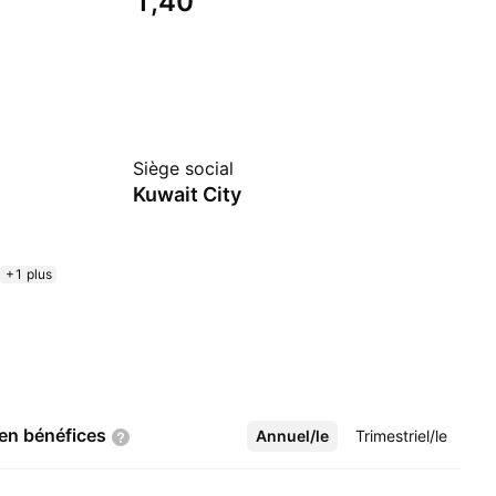
1,40
Siège social
Kuwait City
+1 plus
 en
bénéfices
Annuel/le
Plus
Trimestriel/le