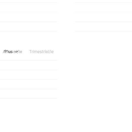
Annuel/le
Plus
Trimestriel/le