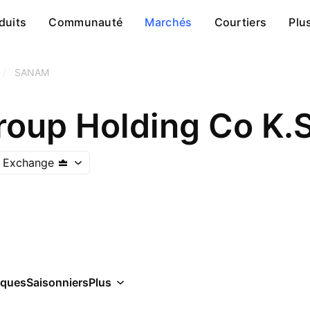
duits
Communauté
Marchés
Courtiers
Plu
/
SANAM
oup Holding Co K.S
k Exchange
iques
Saisonniers
Plus