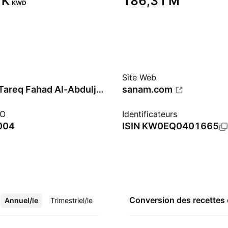
K‬
‪186,31 M‬
KWD
Site Web
Sulaiman Tareq Fahad Al-Abduljader
sanam.com
PO
Identificateurs
004
ISIN
KW0EQ0401665
Conversion des recettes
Annuel/le
Plus
Trimestriel/le