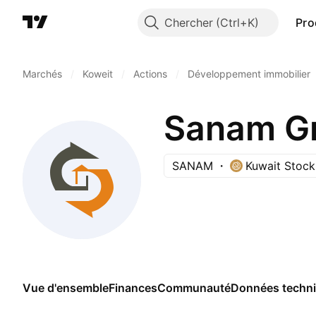
Chercher
Pro
Marchés
/
Koweit
/
Actions
/
Développement immobilier
Sanam Gr
SANAM
Kuwait Stoc
Vue d'ensemble
Finances
Communauté
Données techn