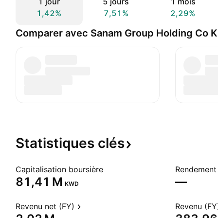
1 jour
5 jours
1 mois
1,42%
7,51%
2,29%
Comparer avec Sanam Group Holding Co K
Statistiques
clés
Capitalisation boursière
Rendement 
‪81,41 M‬
—
KWD
Revenu net (FY)
Revenu (FY