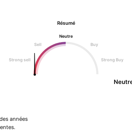
Résumé
Neutre
Sell
Buy
Strong sell
Strong Buy
Neutr
s des années
rentes.