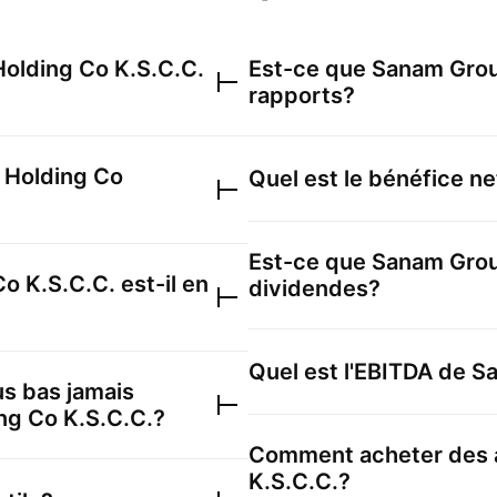
olding Co K.S.C.C.
Est-ce que
Sanam Grou
rapports?
 Holding Co
Quel est le bénéfice n
Est-ce que
Sanam Grou
o K.S.C.C.
est-il en
dividendes?
Quel est l'EBITDA de
Sa
lus bas jamais
ng Co K.S.C.C.
?
Comment acheter des 
K.S.C.C.
?