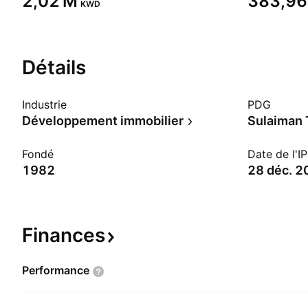
‪2,02 M‬
‪383,96 
KWD
Détails
Industrie
PDG
Développement immobilier
Fondé
Date de l'I
1982
28 déc. 2
Finances
Performance