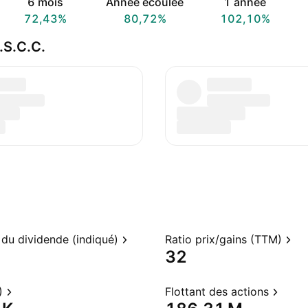
6 mois
Année écoulée
1 année
72,43%
80,72%
102,10%
.S.C.C.
du dividende (indiqué)
Ratio prix/gains (TTM)
32
)
Flottant des actions