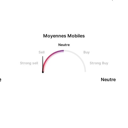
Moyennes Mobiles
Neutre
Sell
Buy
Strong sell
Strong Buy
e
Neutre