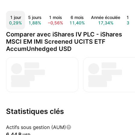
1 jour
5 jours
1 mois
6 mois
Année écoulée
1 a
0,29%
1,88%
−0,56%
11,40%
17,34%
33,
Comparer avec iShares IV PLC - iShares
MSCI EM IMI Screened UCITS ETF
AccumUnhedged USD
Statistiques clés
Actifs sous gestion (AUM)
‪6,44 B‬
USD