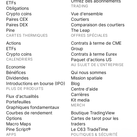
Offrez des abonnements
ETFs
TRADING
Obligations
Crypto coins
Vue d'ensemble
Paires CEX
Courtiers
Paires DEX
Comparaison des courtiers
Pine
The Leap
CARTES THERMIQUES
OFFRES SPÉCIALES
Actions
Contrats à terme de CME
ETFs
Group
Crypto coins
Contrats à terme Eurex
CALENDRIERS
Paquet d'actions US
AU SUJET DE L'ENTREPRISE
Economie
Bénéfices
Qui nous sommes
Dividendes
Mission spatiale
Introductions en bourse (IPO)
Blog
PLUS DE PRODUITS
Centre d'aide
Carrières
Flux d'actualités
Kit media
Portefeuilles
MERCH
Graphiques fondamentaux
Courbes de rendement
Boutique TradingView
Options
Cartes de tarot pour les
Macro Maps
traders
Pine Script®
Le C63 TradeTime
APPS
POLITIQUES & SÉCURITÉ