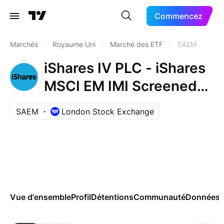
Commencez
Marchés
/
Royaume Uni
/
Marché des ETF
/
SAEM
iShares IV PLC - iShares
MSCI EM IMI Screened
UCITS ETF
SAEM
London Stock Exchange
AccumUnhedged USD
Vue d'ensemble
Profil
Détentions
Communauté
Données 