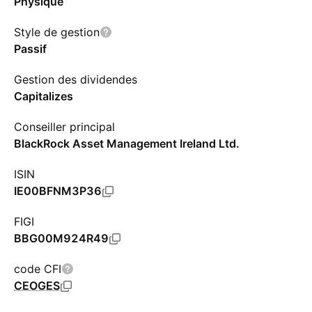
Physique
Style de gestion
Passif
Gestion des dividendes
Capitalizes
Conseiller principal
BlackRock Asset Management Ireland Ltd.
ISIN
IE00BFNM3P36
FIGI
BBG00M924R49
code CFI
CEOGES