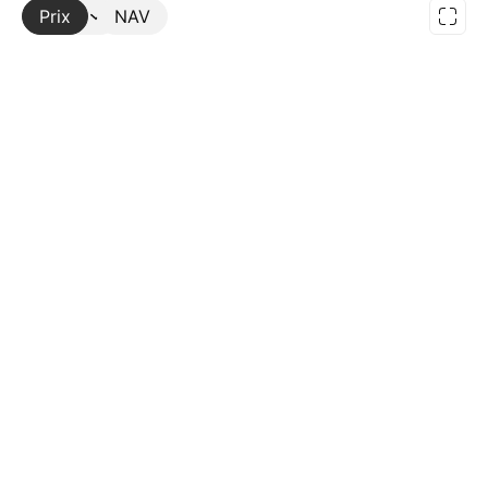
Prix
Plus
NAV