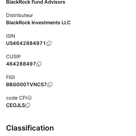
BlackRock Fund Advisors
Distributeur
BlackRock Investments LLC
ISIN
US4642884971
CUSIP
464288497
FIGI
BBG000TVNCS7
code CFI
CEOJLS
Classification