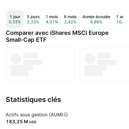
1 jour
5 jours
1 mois
6 mois
Année écoulée
1 ann
0,33%
2,23%
4,01%
2,42%
6,86%
10,82
Comparer avec iShares MSCI Europe
Small-Cap ETF
Statistiques clés
Actifs sous gestion (AUM)
‪183,25 M‬
USD