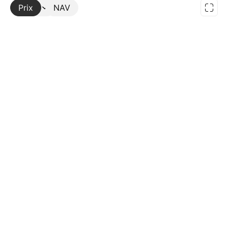
Prix
Plus
NAV