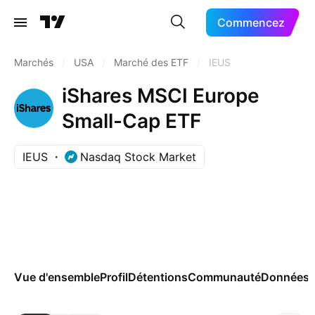
Commencez
Marchés
/
USA
/
Marché des ETF
/
IEUS
iShares MSCI Europe
Small-Cap ETF
IEUS
Nasdaq Stock Market
Vue d'ensemble
Profil
Détentions
Communauté
Données 