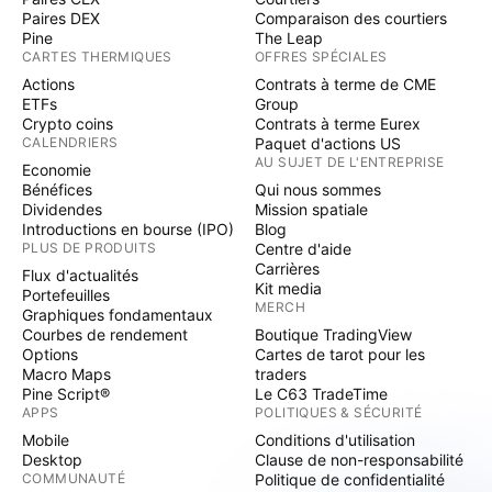
Paires DEX
Comparaison des courtiers
Pine
The Leap
CARTES THERMIQUES
OFFRES SPÉCIALES
Actions
Contrats à terme de CME
ETFs
Group
Crypto coins
Contrats à terme Eurex
CALENDRIERS
Paquet d'actions US
AU SUJET DE L'ENTREPRISE
Economie
Bénéfices
Qui nous sommes
Dividendes
Mission spatiale
Introductions en bourse (IPO)
Blog
PLUS DE PRODUITS
Centre d'aide
Carrières
Flux d'actualités
Kit media
Portefeuilles
MERCH
Graphiques fondamentaux
Courbes de rendement
Boutique TradingView
Options
Cartes de tarot pour les
Macro Maps
traders
Pine Script®
Le C63 TradeTime
APPS
POLITIQUES & SÉCURITÉ
Mobile
Conditions d'utilisation
Desktop
Clause de non-responsabilité
COMMUNAUTÉ
Politique de confidentialité