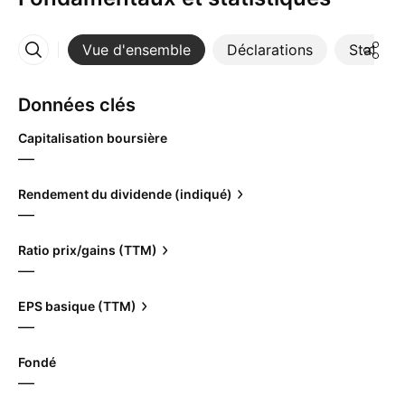
Vue d'ensemble
Déclarations
Statisti
Plus
Données clés
Capitalisation boursière
—
Rendement du dividende (indiqué)
—
Ratio prix/gains (TTM)
—
EPS basique (TTM)
—
Fondé
—