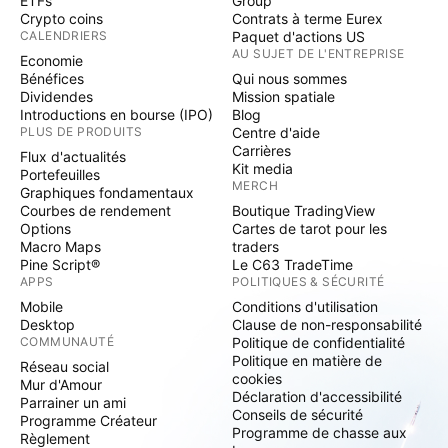
ETFs
Group
Crypto coins
Contrats à terme Eurex
CALENDRIERS
Paquet d'actions US
AU SUJET DE L'ENTREPRISE
Economie
Bénéfices
Qui nous sommes
Dividendes
Mission spatiale
Introductions en bourse (IPO)
Blog
PLUS DE PRODUITS
Centre d'aide
Carrières
Flux d'actualités
Kit media
Portefeuilles
MERCH
Graphiques fondamentaux
Courbes de rendement
Boutique TradingView
Options
Cartes de tarot pour les
Macro Maps
traders
Pine Script®
Le C63 TradeTime
APPS
POLITIQUES & SÉCURITÉ
Mobile
Conditions d'utilisation
Desktop
Clause de non-responsabilité
COMMUNAUTÉ
Politique de confidentialité
Politique en matière de
Réseau social
cookies
Mur d'Amour
Déclaration d'accessibilité
Parrainer un ami
Conseils de sécurité
Programme Créateur
Programme de chasse aux
Règlement