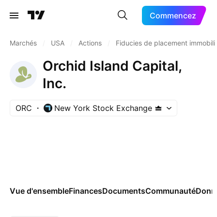
Commencez
Marchés
/
USA
/
Actions
/
Fiducies de placement immobili
Orchid Island Capital,
Inc.
ORC
New York Stock Exchange
Vue d'ensemble
Finances
Documents
Communauté
Donn