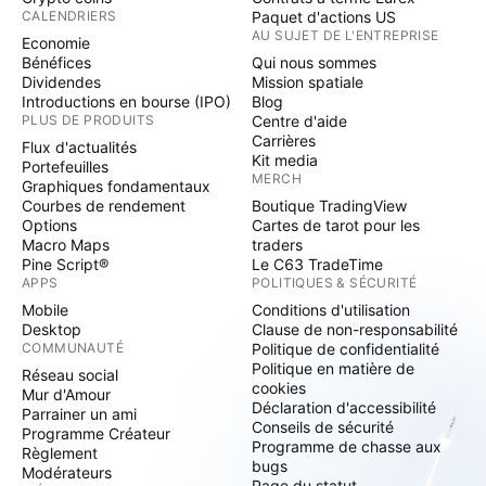
CALENDRIERS
Paquet d'actions US
AU SUJET DE L'ENTREPRISE
Economie
Bénéfices
Qui nous sommes
Dividendes
Mission spatiale
Introductions en bourse (IPO)
Blog
PLUS DE PRODUITS
Centre d'aide
Carrières
Flux d'actualités
Kit media
Portefeuilles
MERCH
Graphiques fondamentaux
Courbes de rendement
Boutique TradingView
Options
Cartes de tarot pour les
Macro Maps
traders
Pine Script®
Le C63 TradeTime
APPS
POLITIQUES & SÉCURITÉ
Mobile
Conditions d'utilisation
Desktop
Clause de non-responsabilité
COMMUNAUTÉ
Politique de confidentialité
Politique en matière de
Réseau social
cookies
Mur d'Amour
Déclaration d'accessibilité
Parrainer un ami
Conseils de sécurité
Programme Créateur
Programme de chasse aux
Règlement
bugs
Modérateurs
Page du statut