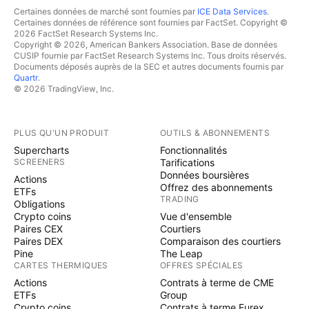
Certaines données de marché sont fournies par
ICE Data Services
.
Certaines données de référence sont fournies par FactSet. Copyright ©
2026 FactSet Research Systems Inc.
Copyright © 2026, American Bankers Association. Base de données
CUSIP fournie par FactSet Research Systems Inc. Tous droits réservés.
Documents déposés auprès de la SEC et autres documents fournis par
Quartr
.
© 2026 TradingView, Inc.
PLUS QU'UN PRODUIT
OUTILS & ABONNEMENTS
Supercharts
Fonctionnalités
SCREENERS
Tarifications
Données boursières
Actions
Offrez des abonnements
ETFs
TRADING
Obligations
Crypto coins
Vue d'ensemble
Paires CEX
Courtiers
Paires DEX
Comparaison des courtiers
Pine
The Leap
CARTES THERMIQUES
OFFRES SPÉCIALES
Actions
Contrats à terme de CME
ETFs
Group
Crypto coins
Contrats à terme Eurex