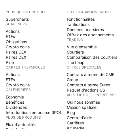
PLUS QU'UN PRODUIT
OUTILS & ABONNEMENTS
Supercharts
Fonctionnalités
SCREENERS
Tarifications
Données boursières
Actions
Offrez des abonnements
ETFs
TRADING
Obligations
Crypto coins
Vue d'ensemble
Paires CEX
Courtiers
Paires DEX
Comparaison des courtiers
Pine
The Leap
CARTES THERMIQUES
OFFRES SPÉCIALES
Actions
Contrats à terme de CME
ETFs
Group
Crypto coins
Contrats à terme Eurex
CALENDRIERS
Paquet d'actions US
AU SUJET DE L'ENTREPRISE
Economie
Bénéfices
Qui nous sommes
Dividendes
Mission spatiale
Introductions en bourse (IPO)
Blog
PLUS DE PRODUITS
Centre d'aide
Carrières
Flux d'actualités
Kit media