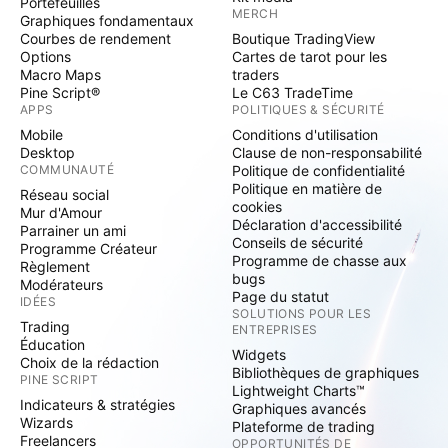
Portefeuilles
MERCH
Graphiques fondamentaux
Courbes de rendement
Boutique TradingView
Options
Cartes de tarot pour les
Macro Maps
traders
Pine Script®
Le C63 TradeTime
APPS
POLITIQUES & SÉCURITÉ
Mobile
Conditions d'utilisation
Desktop
Clause de non-responsabilité
COMMUNAUTÉ
Politique de confidentialité
Politique en matière de
Réseau social
cookies
Mur d'Amour
Déclaration d'accessibilité
Parrainer un ami
Conseils de sécurité
Programme Créateur
Programme de chasse aux
Règlement
bugs
Modérateurs
Page du statut
IDÉES
SOLUTIONS POUR LES
Trading
ENTREPRISES
Éducation
Widgets
Choix de la rédaction
Bibliothèques de graphiques
PINE SCRIPT
Lightweight Charts™
Indicateurs & stratégies
Graphiques avancés
Wizards
Plateforme de trading
Freelancers
OPPORTUNITÉS DE