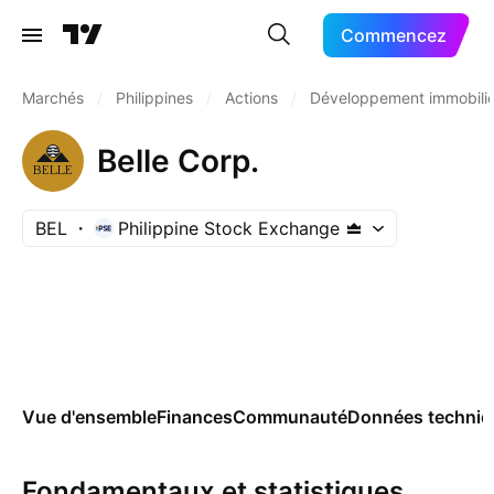
Commencez
Marchés
/
Philippines
/
Actions
/
Développement immobilie
Belle Corp.
BEL
Philippine Stock Exchange
Vue d'ensemble
Finances
Communauté
Données techniq
Fondamentaux et statistiques