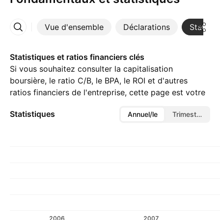
Vue d'ensemble
Déclarations
Statisti
Plus
Statistiques et ratios financiers clés
Si vous souhaitez consulter la capitalisation
boursière, le ratio C/B, le BPA, le ROI et d'autres
ratios financiers de l'entreprise, cette page est votre
centre de référence.
Statistiques
Annuel/le
Trimestriel/le
2006
2007