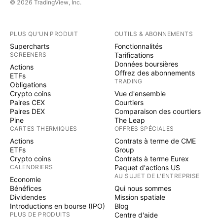
© 2026 TradingView, Inc.
PLUS QU'UN PRODUIT
OUTILS & ABONNEMENTS
Supercharts
Fonctionnalités
SCREENERS
Tarifications
Données boursières
Actions
Offrez des abonnements
ETFs
TRADING
Obligations
Crypto coins
Vue d'ensemble
Paires CEX
Courtiers
Paires DEX
Comparaison des courtiers
Pine
The Leap
CARTES THERMIQUES
OFFRES SPÉCIALES
Actions
Contrats à terme de CME
ETFs
Group
Crypto coins
Contrats à terme Eurex
CALENDRIERS
Paquet d'actions US
AU SUJET DE L'ENTREPRISE
Economie
Bénéfices
Qui nous sommes
Dividendes
Mission spatiale
Introductions en bourse (IPO)
Blog
PLUS DE PRODUITS
Centre d'aide