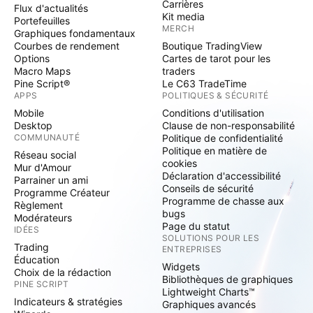
Carrières
Flux d'actualités
Kit media
Portefeuilles
MERCH
Graphiques fondamentaux
Courbes de rendement
Boutique TradingView
Options
Cartes de tarot pour les
Macro Maps
traders
Pine Script®
Le C63 TradeTime
APPS
POLITIQUES & SÉCURITÉ
Mobile
Conditions d'utilisation
Desktop
Clause de non-responsabilité
COMMUNAUTÉ
Politique de confidentialité
Politique en matière de
Réseau social
cookies
Mur d'Amour
Déclaration d'accessibilité
Parrainer un ami
Conseils de sécurité
Programme Créateur
Programme de chasse aux
Règlement
bugs
Modérateurs
Page du statut
IDÉES
SOLUTIONS POUR LES
Trading
ENTREPRISES
Éducation
Widgets
Choix de la rédaction
Bibliothèques de graphiques
PINE SCRIPT
Lightweight Charts™
Indicateurs & stratégies
Graphiques avancés