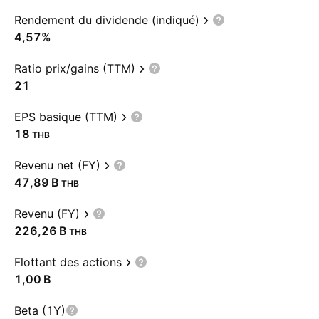
Rendement du dividende (indiqué)
4,57%
Ratio prix/gains (TTM)
21
EPS basique (TTM)
18
THB
Revenu net (FY)
‪47,89 B‬
THB
Revenu (FY)
‪226,26 B‬
THB
Flottant des actions
‪1,00 B‬
Beta (1Y)