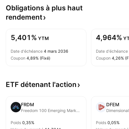
Obligations à plus haut
rendement
5,401%
4,964%
YTM
Y
Date d'échéance
4 mars 2036
Date d'échéance
Coupon
4,89% (Fixé)
Coupon
4,26% (F
ETF détenant
l'action
FRDM
DFEM
Freedom 100 Emerging Markets ETF
Poids
0,35%
Poids
0,05%