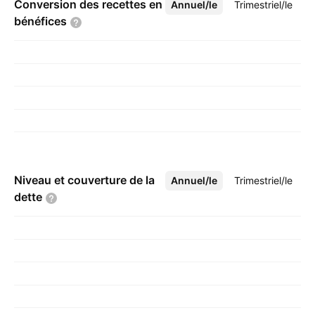
Conversion des recettes en
Annuel/le
Plus
Trimestriel/le
bénéfices
Niveau et couverture de la
Annuel/le
Plus
Trimestriel/le
dette