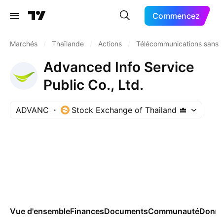
Commencez
Marchés
/
Thaïlande
/
Actions
/
Télécommunications sans f
Advanced Info Service
Public Co., Ltd.
ADVANC
Stock Exchange of Thailand
Vue d'ensemble
Finances
Documents
Communauté
Donn