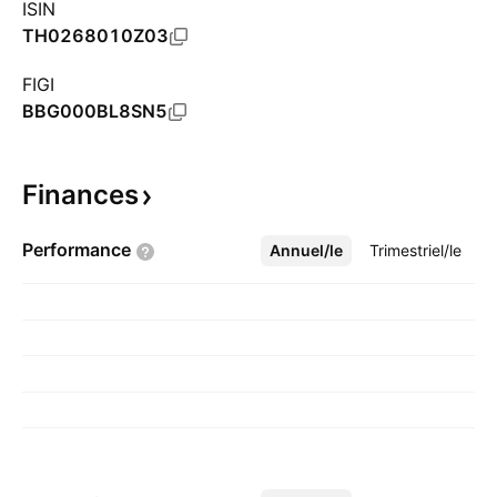
ISIN
TH0268010Z03
FIGI
BBG000BL8SN5
Finances
Performance
Annuel/le
Plus
Trimestriel/le