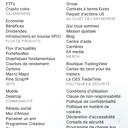
ETFs
Group
Crypto coins
Contrats à terme Eurex
CALENDRIERS
Paquet d'actions US
AU SUJET DE L'ENTREPRISE
Economie
Bénéfices
Qui nous sommes
Dividendes
Mission spatiale
Introductions en bourse (IPO)
Blog
PLUS DE PRODUITS
Centre d'aide
Carrières
Flux d'actualités
Kit media
Portefeuilles
MERCH
Graphiques fondamentaux
Courbes de rendement
Boutique TradingView
Options
Cartes de tarot pour les
Macro Maps
traders
Pine Script®
Le C63 TradeTime
APPS
POLITIQUES & SÉCURITÉ
Mobile
Conditions d'utilisation
Desktop
Clause de non-responsabilité
COMMUNAUTÉ
Politique de confidentialité
Politique en matière de
Réseau social
cookies
Mur d'Amour
Déclaration d'accessibilité
Parrainer un ami
Conseils de sécurité
Programme Créateur
Programme de chasse aux