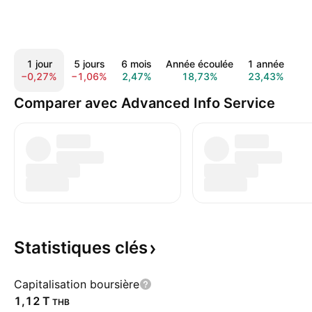
1 jour
5 jours
6 mois
Année écoulée
1 année
5 
−0,27%
−1,06%
2,47%
18,73%
23,43%
11
Comparer avec Advanced Info Service
Statistiques
clés
Capitalisation boursière
‪1,12 T‬
THB