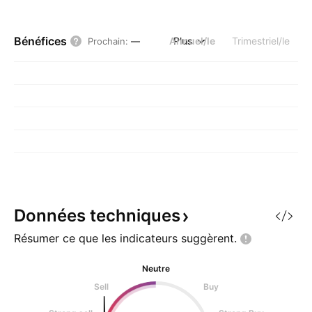
Bénéfices
Annuel/le
Plus
Trimestriel/le
Prochain
:
—
Données
techniques
Résumer ce que les indicateurs
suggèrent.
Neutre
Sell
Buy