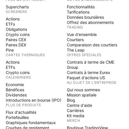
Supercharts
Fonctionnalités
SCREENERS
Tarifications
Données boursières
Actions
Offrez des abonnements
ETFs
TRADING
Obligations
Crypto coins
Vue d'ensemble
Paires CEX
Courtiers
Paires DEX
Comparaison des courtiers
Pine
The Leap
CARTES THERMIQUES
OFFRES SPÉCIALES
Actions
Contrats à terme de CME
ETFs
Group
Crypto coins
Contrats à terme Eurex
CALENDRIERS
Paquet d'actions US
AU SUJET DE L'ENTREPRISE
Economie
Bénéfices
Qui nous sommes
Dividendes
Mission spatiale
Introductions en bourse (IPO)
Blog
PLUS DE PRODUITS
Centre d'aide
Carrières
Flux d'actualités
Kit media
Portefeuilles
MERCH
Graphiques fondamentaux
Courbes de rendement
Boutique TradingView