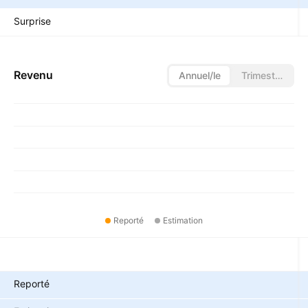
Surprise
Revenu
Annuel/le
Trimestriel/le
Reporté
Estimation
Métriques
Reporté