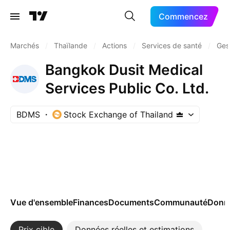
Commencez
Marchés
/
Thaïlande
/
Actions
/
Services de santé
/
Ges
Bangkok Dusit Medical
Services Public Co. Ltd.
BDMS
Stock Exchange of Thailand
Vue d'ensemble
Finances
Documents
Communauté
Donn
Prix cible
Données réelles et estimations