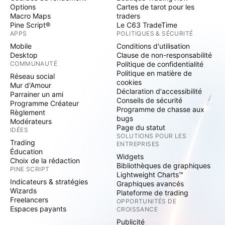
Options
Cartes de tarot pour les
Macro Maps
traders
Pine Script®
Le C63 TradeTime
APPS
POLITIQUES & SÉCURITÉ
Mobile
Conditions d'utilisation
Desktop
Clause de non-responsabilité
COMMUNAUTÉ
Politique de confidentialité
Politique en matière de
Réseau social
cookies
Mur d'Amour
Déclaration d'accessibilité
Parrainer un ami
Conseils de sécurité
Programme Créateur
Programme de chasse aux
Règlement
bugs
Modérateurs
Page du statut
IDÉES
SOLUTIONS POUR LES
Trading
ENTREPRISES
Éducation
Widgets
Choix de la rédaction
Bibliothèques de graphiques
PINE SCRIPT
Lightweight Charts™
Indicateurs & stratégies
Graphiques avancés
Wizards
Plateforme de trading
Freelancers
OPPORTUNITÉS DE
Espaces payants
CROISSANCE
Publicité