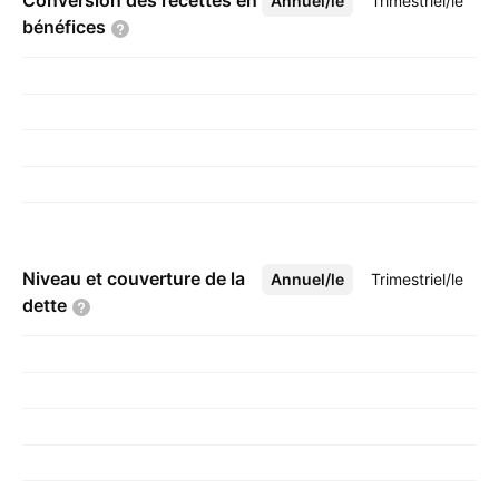
Conversion des recettes en
Annuel/le
Plus
Trimestriel/le
bénéfices
Niveau et couverture de la
Annuel/le
Plus
Trimestriel/le
dette