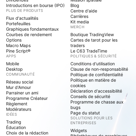
Introductions en bourse (IPO)
Blog
PLUS DE PRODUITS
Centre d'aide
Carrières
Flux d'actualités
Kit media
Portefeuilles
MERCH
Graphiques fondamentaux
Courbes de rendement
Boutique TradingView
Options
Cartes de tarot pour les
Macro Maps
traders
Pine Script®
Le C63 TradeTime
APPS
POLITIQUES & SÉCURITÉ
Mobile
Conditions d'utilisation
Desktop
Clause de non-responsabilité
COMMUNAUTÉ
Politique de confidentialité
Politique en matière de
Réseau social
cookies
Mur d'Amour
Déclaration d'accessibilité
Parrainer un ami
Conseils de sécurité
Programme Créateur
Programme de chasse aux
Règlement
bugs
Modérateurs
Page du statut
IDÉES
SOLUTIONS POUR LES
Trading
ENTREPRISES
Éducation
Widgets
Choix de la rédaction
Bibliothèques de graphiques