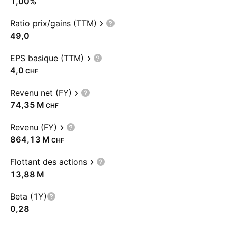
1,00%
Ratio prix/gains (TTM)
49,0
EPS basique (TTM)
4,0
CHF
Revenu net (FY)
‪74,35 M‬
CHF
Revenu (FY)
‪864,13 M‬
CHF
Flottant des actions
‪13,88 M‬
Beta (1Y)
0,28