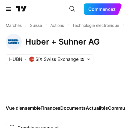
Commencez
Marchés
/
Suisse
/
Actions
/
Technologie électronique
/
Huber + Suhner AG
HUBN
SIX Swiss Exchange
Vue d'ensemble
Finances
Documents
Actualités
Commun
Graphique complet