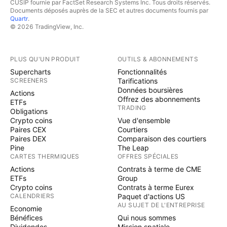
CUSIP fournie par FactSet Research Systems Inc. Tous droits réservés.
Documents déposés auprès de la SEC et autres documents fournis par
Quartr
.
© 2026 TradingView, Inc.
PLUS QU'UN PRODUIT
OUTILS & ABONNEMENTS
Supercharts
Fonctionnalités
SCREENERS
Tarifications
Données boursières
Actions
Offrez des abonnements
ETFs
TRADING
Obligations
Crypto coins
Vue d'ensemble
Paires CEX
Courtiers
Paires DEX
Comparaison des courtiers
Pine
The Leap
CARTES THERMIQUES
OFFRES SPÉCIALES
Actions
Contrats à terme de CME
ETFs
Group
Crypto coins
Contrats à terme Eurex
CALENDRIERS
Paquet d'actions US
AU SUJET DE L'ENTREPRISE
Economie
Bénéfices
Qui nous sommes
Dividendes
Mission spatiale