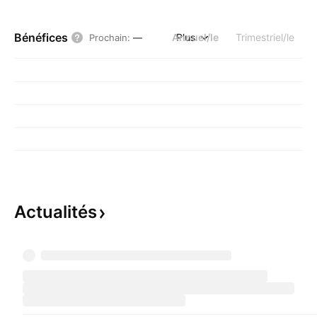
Bénéfices
Annuel/le
Plus
Trimestriel/le
Prochain
:
—
Actualités