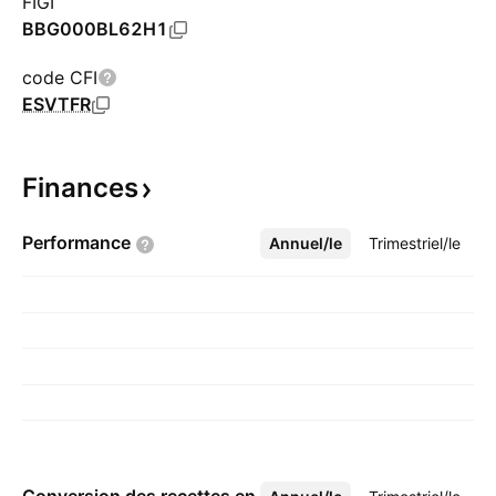
FIGI
BBG000BL62H1
code CFI
ESVTFR
Finances
Performance
Annuel/le
Plus
Trimestriel/le