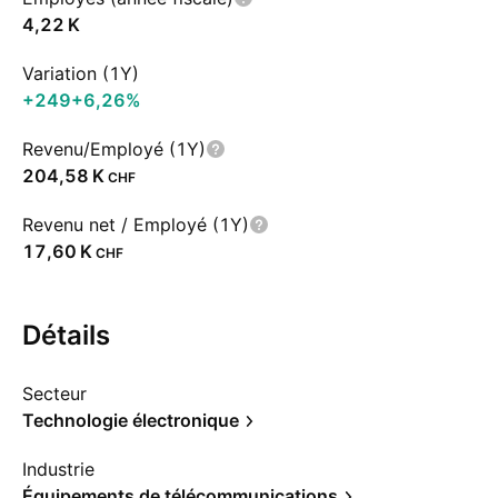
‪4,22 K‬
Variation (1Y)
+249
+6,26%
Revenu/Employé (1Y)
‪204,58 K‬
CHF
Revenu net / Employé (1Y)
‪17,60 K‬
CHF
Détails
Secteur
Technologie électronique
Industrie
Équipements de télécommunications