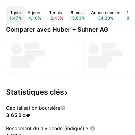
1 jour
5 jours
1 mois
6 mois
Année écoulée
1 a
1,47%
4,10%
−2,43%
15,63%
34,20%
84,
Comparer avec Huber + Suhner AG
Statistiques
clés
Capitalisation boursière
‪3,65 B‬
CHF
Rendement du dividende (indiqué)