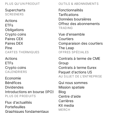
PLUS QU'UN PRODUIT
OUTILS & ABONNEMENTS
Supercharts
Fonctionnalités
SCREENERS
Tarifications
Données boursières
Actions
Offrez des abonnements
ETFs
TRADING
Obligations
Crypto coins
Vue d'ensemble
Paires CEX
Courtiers
Paires DEX
Comparaison des courtiers
Pine
The Leap
CARTES THERMIQUES
OFFRES SPÉCIALES
Actions
Contrats à terme de CME
ETFs
Group
Crypto coins
Contrats à terme Eurex
CALENDRIERS
Paquet d'actions US
AU SUJET DE L'ENTREPRISE
Economie
Bénéfices
Qui nous sommes
Dividendes
Mission spatiale
Introductions en bourse (IPO)
Blog
PLUS DE PRODUITS
Centre d'aide
Carrières
Flux d'actualités
Kit media
Portefeuilles
MERCH
Graphiques fondamentaux