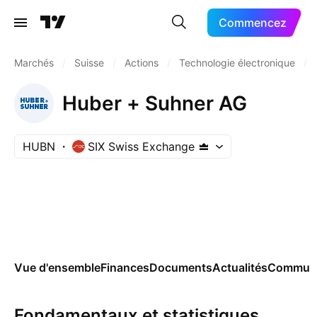
Commencez
Marchés
/
Suisse
/
Actions
/
Technologie électronique
/
Huber + Suhner AG
HUBN
SIX Swiss Exchange
Vue d'ensemble
Finances
Documents
Actualités
Commun
Fondamentaux et statistiques