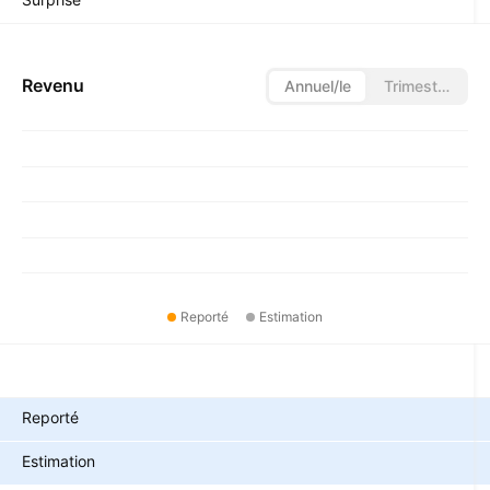
Revenu
Annuel/le
Trimestriel/le
Reporté
Estimation
Métriques
Reporté
Estimation