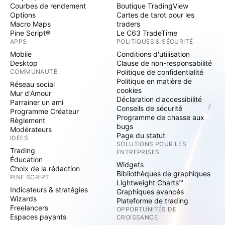
Courbes de rendement
Boutique TradingView
Options
Cartes de tarot pour les
Macro Maps
traders
Pine Script®
Le C63 TradeTime
APPS
POLITIQUES & SÉCURITÉ
Mobile
Conditions d'utilisation
Desktop
Clause de non-responsabilité
COMMUNAUTÉ
Politique de confidentialité
Politique en matière de
Réseau social
cookies
Mur d'Amour
Déclaration d'accessibilité
Parrainer un ami
Conseils de sécurité
Programme Créateur
Programme de chasse aux
Règlement
bugs
Modérateurs
Page du statut
IDÉES
SOLUTIONS POUR LES
Trading
ENTREPRISES
Éducation
Widgets
Choix de la rédaction
Bibliothèques de graphiques
PINE SCRIPT
Lightweight Charts™
Indicateurs & stratégies
Graphiques avancés
Wizards
Plateforme de trading
Freelancers
OPPORTUNITÉS DE
Espaces payants
CROISSANCE