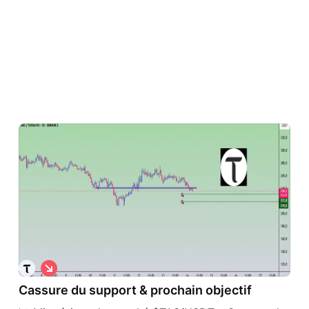
S
h
Cassure du support & prochain objectif
o
r