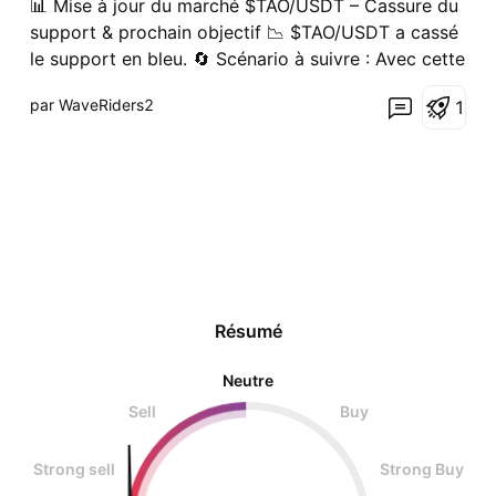
📊 Mise à jour du marché $TAO/USDT – Cassure du
t
support & prochain objectif 📉 $TAO/USDT a cassé
le support en bleu. 🔄 Scénario à suivre : Avec cette
cassure, le prochain objectif est le niveau des
par WaveRiders2
1
lignes vertes. Si la pression vendeuse continue, le
prix pourrait atteindre cette zone rapidement. Si
Résumé
Neutre
Sell
Buy
Strong sell
Strong Buy