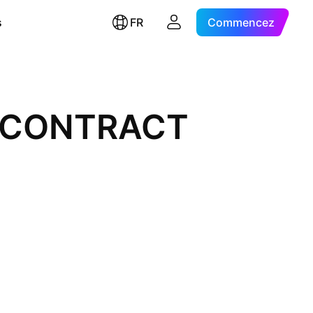
s
FR
Commencez
L CONTRACT