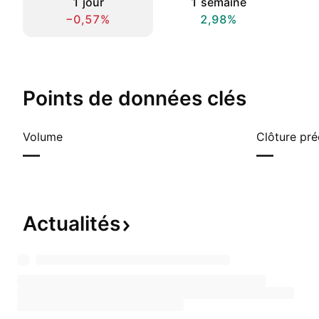
1 jour
1 semaine
−0,57%
2,98%
Points de données clés
Volume
Clôture pr
—
—
Actualités