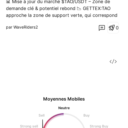
📊 Mise à jour du marché $TAO/USDT – Zone de
demande clé & potentiel rebond 📉 GETTEX:TAO
approche la zone de support verte, qui correspond
à une zone clé de demande des acheteurs. 🔄
par WaveRiders2
0
Scénario actuel : Si GETTEX:TAO atteint la zone
verte, les acheteurs pourraient intervenir, entraînant
un potent
Moyennes Mobiles
Neutre
Sell
Buy
Strong sell
Strong Buy