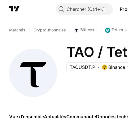
Chercher
Pro
Bittensor
Tether 
Marchés
/
Crypto-monnaies
/
/
TAO / T
TAOUSDT.P
Binance
Vue d'ensemble
Actualités
Communauté
Données tech