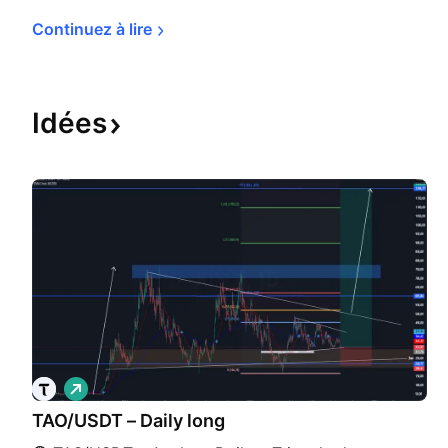
Continuez à 
lire
Idées
L
o
TAO/USDT – Daily long
n
g