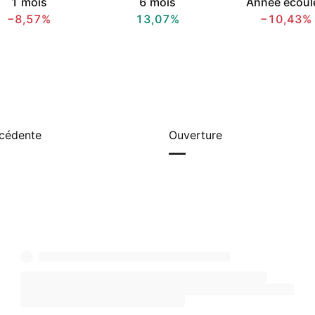
1 mois
6 mois
Année écoul
−8,57%
13,07%
−10,43%
écédente
Ouverture
—