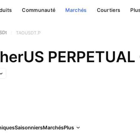
duits
Communauté
Marchés
Courtiers
Plu
USDt
/
TAOUSDT.P
etherUS PERPETUA
niques
Saisonniers
Marchés
Plus