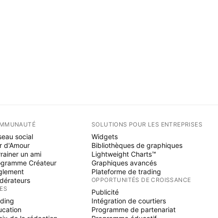
MMUNAUTÉ
SOLUTIONS POUR LES ENTREPRISES
eau social
Widgets
r d'Amour
Bibliothèques de graphiques
rainer un ami
Lightweight Charts™
ogramme Créateur
Graphiques avancés
glement
Plateforme de trading
dérateurs
OPPORTUNITÉS DE CROISSANCE
ÉES
Publicité
ading
Intégration de courtiers
ucation
Programme de partenariat