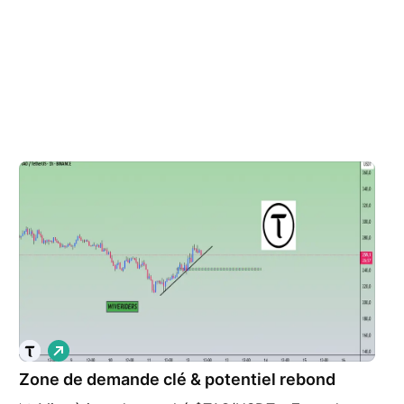
L
o
Zone de demande clé & potentiel rebond
n
g