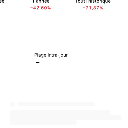
ée
1 année
Tout l'historique
−42,60%
−71,87%
Plage intra-jour
–