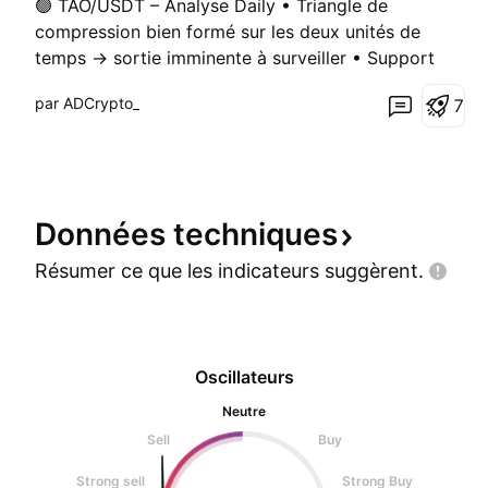
🟢 TAO/USDT – Analyse Daily • Triangle de
compression bien formé sur les deux unités de
temps → sortie imminente à surveiller • Support
technique solide à 300 $ → zone de rebond
par ADCrypto_
7
potentielle, déjà testée plusieurs fois • EMA50 sous
EMA200 → tendance long terme encore neutre à
baissière, mais compress
Données
techniques
Résumer ce que les indicateurs
suggèrent.
Oscillateurs
Neutre
Sell
Buy
Strong sell
Strong Buy