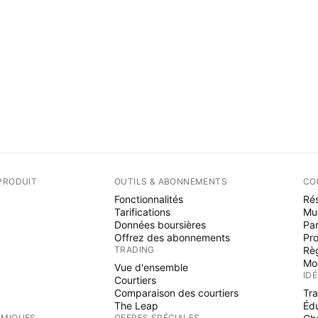
PRODUIT
OUTILS & ABONNEMENTS
CO
Fonctionnalités
Rés
Tarifications
Mu
Données boursières
Par
Offrez des abonnements
Pr
TRADING
Rè
Mo
Vue d'ensemble
ID
Courtiers
Comparaison des courtiers
Tr
The Leap
Éd
RMIQUES
OFFRES SPÉCIALES