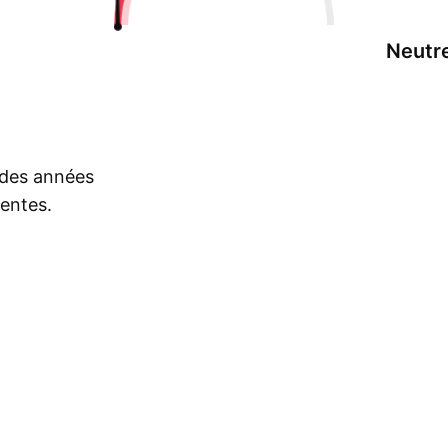
Neutr
s des années
rentes.