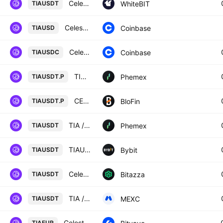
Celestia / Tether US
WhiteBIT
TIAUSDT
Celestia / US Dollar
Coinbase
TIAUSD
Celestia / USDC
Coinbase
TIAUSDC
TIA Linear Perpetual Futures Contract
Phemex
TIAUSDT.P
CELESTIA/USD TETHER PERPETUAL SWAP CONTRACT
BloFin
TIAUSDT.P
TIA / USDT Spot Trading Pair
Phemex
TIAUSDT
TIAUSDT SPOT
Bybit
TIAUSDT
Celestia / USD Tether
Bitazza
TIAUSDT
TIA / USDT
MEXC
TIAUSDT
Celestia / Euro
TIAEUR