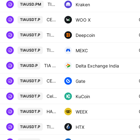
TIAUSD Multi Collateral Perpetual Futures Contract
Kraken
TIAUSD.PM
CELESTIA / TETHER PERPETUAL FUTURES
WOO X
TIAUSDT.P
TIA/USD TETHER PERPETUAL SWAP CONTRACT
Deepcoin
TIAUSDT.P
TIA / Tether PERPETUAL FUTURES
MEXC
TIAUSDT.P
TIA perpetual future quoted in USD
Delta Exchange India
TIAUSD.P
CELESTIA / TETHERUS PERPETUAL CONTRACT
Gate
TIAUSDT.P
Celestia/Tether Perpetual Contract
KuCoin
TIAUSDT.P
HASHFLOW/TETHERUS PERPETUAL CONTRACT
WEEX
TIAUSDT.P
TIA Perpetual LinearSwap Contract
HTX
TIAUSDT.P