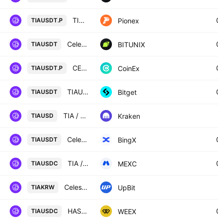
TIA USDT PERPETUAL
Pionex
TIAUSDT.P
Celestia / Tether SPOT
BITUNIX
TIAUSDT
CELESTIA / TETHER PERPETUAL CONTRACT
CoinEx
TIAUSDT.P
TIAUSDT SPOT
Bitget
TIAUSDT
TIA / U. S. Dollar
Kraken
TIAUSD
Celestia/USD Tether Spot
BingX
TIAUSDT
TIA / USDC
MEXC
TIAUSDC
Celestia / KRW
UpBit
TIAKRW
HASHFLOW/USD COIN
WEEX
TIAUSDC