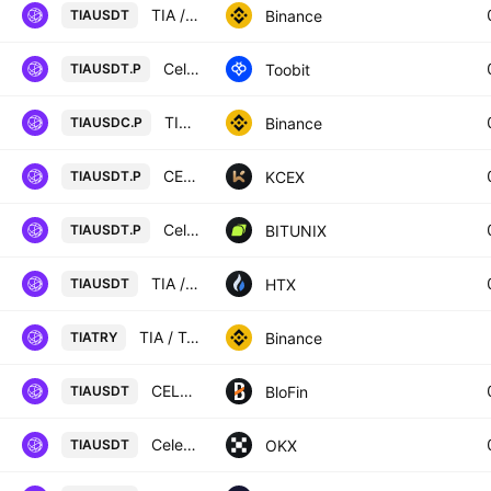
TIA / TetherUS
Binance
TIAUSDT
Celestia/TetherUS
Toobit
TIAUSDT.P
TIA / USD Coin PERPETUAL CONTRACT
Binance
TIAUSDC.P
CELESTIA / USDT PERPETUAL SWAP CONTRACT
KCEX
TIAUSDT.P
Celestia / Tether LINEAR FUTURES CONTRACT
BITUNIX
TIAUSDT.P
TIA / Tether USD
HTX
TIAUSDT
TIA / Turkish Lira
Binance
TIATRY
CELESTIA/USD TETHER
BloFin
TIAUSDT
Celestia/USDT
OKX
TIAUSDT