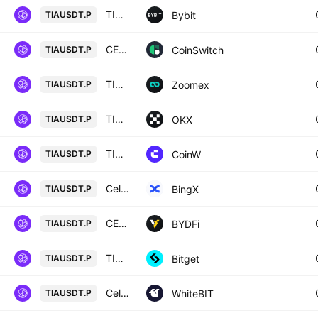
TIAUSDT Perpetual Contract
Bybit
TIAUSDT.P
CELESTIA/USD TETHER PERPETUAL SWAP CONTRACT
CoinSwitch
TIAUSDT.P
TIAUSDT Perpetual Contract
Zoomex
TIAUSDT.P
TIAUSDT Perpetual Swap Contract
OKX
TIAUSDT.P
TIA/USD PERPETUAL SWAP CONTRACT
CoinW
TIAUSDT.P
Celestia/USD Tether Perpetual Contract
BingX
TIAUSDT.P
CELESTIA / USD TETHER PERPETUAL SWAP CONTRACT
BYDFi
TIAUSDT.P
TIAUSDTPERP PERPETUAL MIX CONTRACT
Bitget
TIAUSDT.P
Celestia perpetual contract
WhiteBIT
TIAUSDT.P