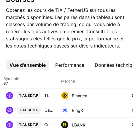
Obtenez les cours de TIA / TetherUS sur tous les
marchés disponibles. Les paires dans le tableau sont
classées par volume de trading, ce qui vous aide à
repérer les plus actives en premier. Consultez les
statistiques clés telles que le prix, la performance et
les notes techniques basées sur divers indicateurs.
Vue d'ensemble
Plus
Performance
Données techniq
Symbole
Marché
TIA / TetherUS PERPETUAL CONTRACT
Binance
TIAUSDT.P
Celestia/USD Coin Perpetual Contract
BingX
TIAUSDC.P
Celestia / Tether USD PERPETUAL CONTRACT
LBANK
TIAUSDT.P