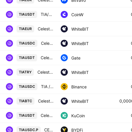
Bitvavo
TIA/USDT TETHER
CoinW
TIAUSDT
Celestia / Euro
WhiteBIT
TIAEUR
Celestia / USD Coin
WhiteBIT
TIAUSDC
Celestia/Tether
Gate
TIAUSDT
Celestia / Türk lirası
WhiteBIT
TIATRY
TIA / USD Coin
Binance
TIAUSDC
Celestia / Bitcoin
0,000
WhiteBIT
TIABTC
Celestia / Tether
KuCoin
TIAUSDT
CELESTIA / USDC PERPETUAL SWAP CONTRACT
BYDFi
TIAUSDC.P