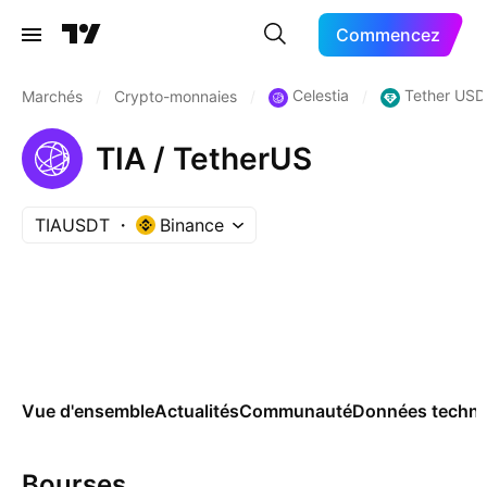
Commencez
Celestia
Tether USD
Marchés
/
Crypto-monnaies
/
/
TIA / TetherUS
TIAUSDT
Binance
Vue d'ensemble
Actualités
Communauté
Données techni
Bourses