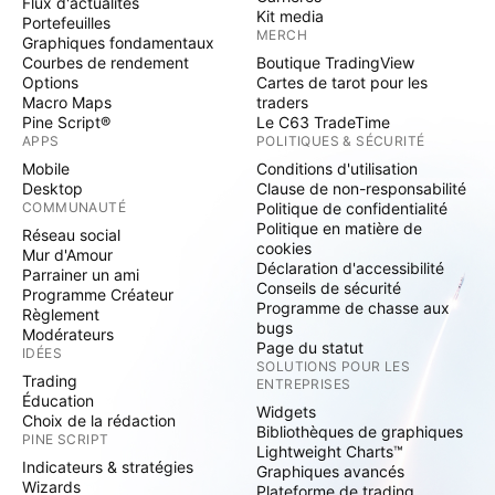
Flux d'actualités
Kit media
Portefeuilles
MERCH
Graphiques fondamentaux
Courbes de rendement
Boutique TradingView
Options
Cartes de tarot pour les
Macro Maps
traders
Pine Script®
Le C63 TradeTime
APPS
POLITIQUES & SÉCURITÉ
Mobile
Conditions d'utilisation
Desktop
Clause de non-responsabilité
COMMUNAUTÉ
Politique de confidentialité
Politique en matière de
Réseau social
cookies
Mur d'Amour
Déclaration d'accessibilité
Parrainer un ami
Conseils de sécurité
Programme Créateur
Programme de chasse aux
Règlement
bugs
Modérateurs
Page du statut
IDÉES
SOLUTIONS POUR LES
Trading
ENTREPRISES
Éducation
Widgets
Choix de la rédaction
Bibliothèques de graphiques
PINE SCRIPT
Lightweight Charts™
Indicateurs & stratégies
Graphiques avancés
Wizards
Plateforme de trading