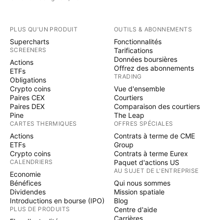
PLUS QU'UN PRODUIT
OUTILS & ABONNEMENTS
Supercharts
Fonctionnalités
SCREENERS
Tarifications
Données boursières
Actions
Offrez des abonnements
ETFs
TRADING
Obligations
Crypto coins
Vue d'ensemble
Paires CEX
Courtiers
Paires DEX
Comparaison des courtiers
Pine
The Leap
CARTES THERMIQUES
OFFRES SPÉCIALES
Actions
Contrats à terme de CME
ETFs
Group
Crypto coins
Contrats à terme Eurex
CALENDRIERS
Paquet d'actions US
AU SUJET DE L'ENTREPRISE
Economie
Bénéfices
Qui nous sommes
Dividendes
Mission spatiale
Introductions en bourse (IPO)
Blog
PLUS DE PRODUITS
Centre d'aide
Carrières