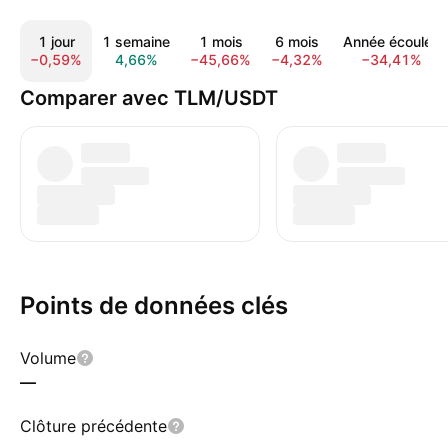
1 jour
1 semaine
1 mois
6 mois
Année écoulée
−0,59%
4,66%
−45,66%
−4,32%
−34,41%
Comparer avec TLM/USDT
Points de données clés
Volume
—
Clôture précédente