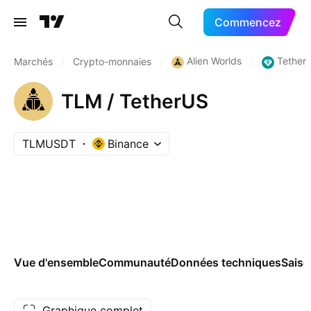
Commencez
Alien Worlds
Tether
Marchés
/
Crypto-monnaies
/
/
TLM / TetherUS
TLMUSDT
Binance
Vue d'ensemble
Communauté
Données techniques
Saiso
Graphique complet