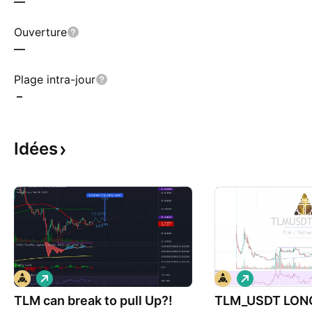
—
Ouverture
—
Plage intra-jour
–
Idées
L
L
o
o
TLM can break to pull Up?!
n
TLM_USDT LON
n
g
g