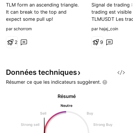
TLM form an ascending triangle.
Signal de trading 
It can break to the top and
trading est visibl
expect some pull up!
TLMUSDT Les trad
ouvrir leurs trans
par schorrom
par hajaj_coin
Maintenant ou Sur
Rang : ⭐️⭐️ ⬆️Ache
2
9
ou sur un pullback 
clôture en dessou
@ 0.37 TP2 @ 0.6
Si vous av
Données
techniques
Résumer ce que les indicateurs
suggèrent.
Résumé
Neutre
Sell
Buy
Strong sell
Strong Buy