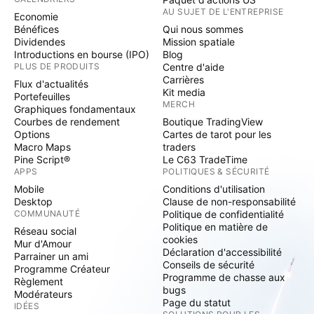
AU SUJET DE L'ENTREPRISE
Economie
Bénéfices
Qui nous sommes
Dividendes
Mission spatiale
Introductions en bourse (IPO)
Blog
PLUS DE PRODUITS
Centre d'aide
Carrières
Flux d'actualités
Kit media
Portefeuilles
MERCH
Graphiques fondamentaux
Courbes de rendement
Boutique TradingView
Options
Cartes de tarot pour les
Macro Maps
traders
Pine Script®
Le C63 TradeTime
APPS
POLITIQUES & SÉCURITÉ
Mobile
Conditions d'utilisation
Desktop
Clause de non-responsabilité
COMMUNAUTÉ
Politique de confidentialité
Politique en matière de
Réseau social
cookies
Mur d'Amour
Déclaration d'accessibilité
Parrainer un ami
Conseils de sécurité
Programme Créateur
Programme de chasse aux
Règlement
bugs
Modérateurs
Page du statut
IDÉES