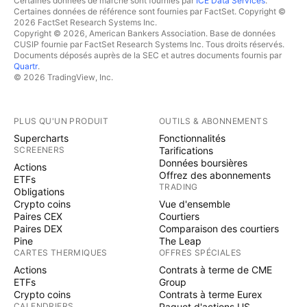
Certaines données de marché sont fournies par
ICE Data Services
.
Certaines données de référence sont fournies par FactSet. Copyright ©
2026 FactSet Research Systems Inc.
Copyright © 2026, American Bankers Association. Base de données
CUSIP fournie par FactSet Research Systems Inc. Tous droits réservés.
Documents déposés auprès de la SEC et autres documents fournis par
Quartr
.
© 2026 TradingView, Inc.
PLUS QU'UN PRODUIT
OUTILS & ABONNEMENTS
Supercharts
Fonctionnalités
SCREENERS
Tarifications
Données boursières
Actions
Offrez des abonnements
ETFs
TRADING
Obligations
Crypto coins
Vue d'ensemble
Paires CEX
Courtiers
Paires DEX
Comparaison des courtiers
Pine
The Leap
CARTES THERMIQUES
OFFRES SPÉCIALES
Actions
Contrats à terme de CME
ETFs
Group
Crypto coins
Contrats à terme Eurex
CALENDRIERS
Paquet d'actions US