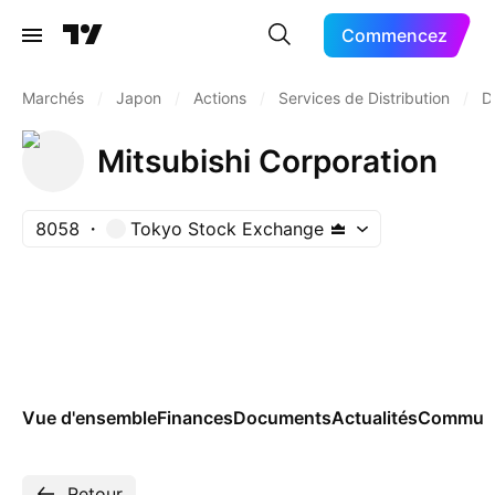
Commencez
Marchés
/
Japon
/
Actions
/
Services de Distribution
/
D
Mitsubishi Corporation
8058
Tokyo Stock Exchange
Vue d'ensemble
Finances
Documents
Actualités
Commun
Retour