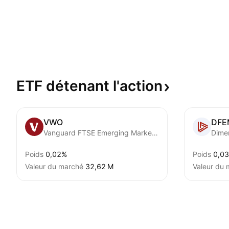
ETF détenant
l'action
VWO
DFE
Vanguard FTSE Emerging Markets ETF
Poids
0,02%
Poids
0,0
Valeur du marché
‪32,62 M‬
Valeur du