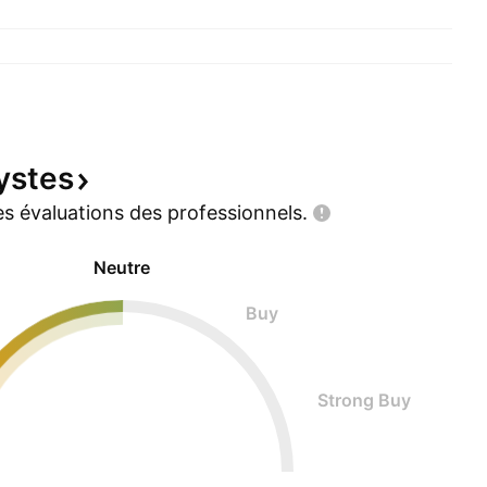
ystes
s évaluations des
professionnels.
Neutre
Buy
Strong Buy