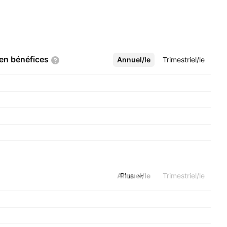
 en
bénéfices
Annuel/le
Plus
Trimestriel/le
Annuel/le
Plus
Trimestriel/le