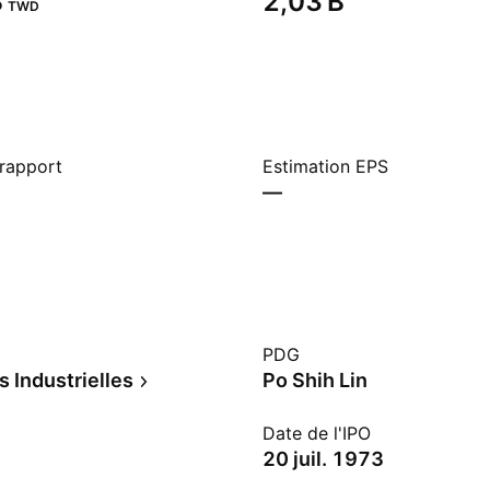
‬
‪2,03 B‬
TWD
 rapport
Estimation EPS
—
PDG
s Industrielles
Po Shih Lin
Date de l'IPO
20 juil. 1973