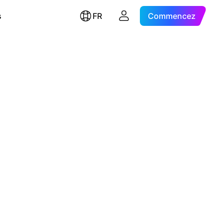
s
FR
Commencez