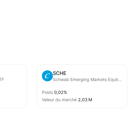
SCHE
TF
Schwab Emerging Markets Equity ETF
Poids
0,02%
Valeur du marché
‪2,03 M‬