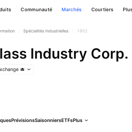
duits
Communauté
Marchés
Courtiers
Plu
ormation
/
Spécialités Industrielles
/
1802
lass Industry Corp.
Exchange
iques
Prévisions
Saisonniers
ETFs
Plus