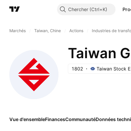
Chercher
Pro
Marchés
/
Taiwan, Chine
/
Actions
/
Industries de transf
Taiwan G
1802
Taiwan Stock 
Vue d'ensemble
Finances
Communauté
Données techn