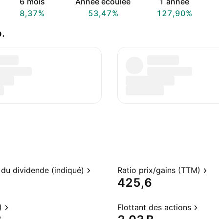
6 mois
Année écoulée
1 année
8,37%
53,47%
127,90%
.
du dividende (indiqué)
Ratio prix/gains (TTM)
425,6
)
Flottant des actions