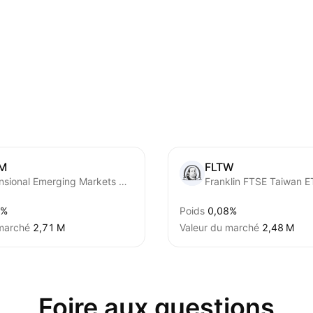
M
FLTW
Dimensional Emerging Markets Core Equity 2 ETF
Franklin FTSE Taiwan E
3%
Poids
0,08%
 marché
‪2,71 M‬
Valeur du marché
‪2,48 M‬
Foire aux questions