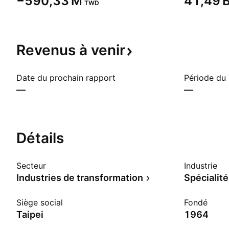
‪−590,33 M‬
‪41,49 B
TWD
Revenus à
venir
Date du prochain rapport
Période du
—
—
Détails
Secteur
Industrie
Industries de transformation
Spécialité
Siège social
Fondé
Taipei
1964