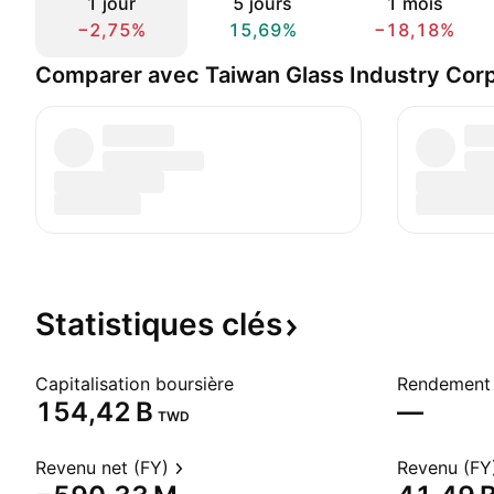
1 jour
5 jours
1 mois
−2,75%
15,69%
−18,18%
Comparer avec Taiwan Glass Industry Corp
Statistiques
clés
Capitalisation boursière
Rendement 
‪154,42 B‬
—
TWD
Revenu net (FY)
Revenu (FY