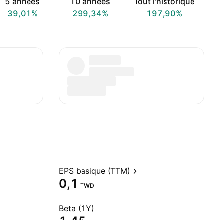
5 années
10 années
Tout l'historique
39,01%
299,34%
197,90%
EPS basique (TTM)
0,1
TWD
Beta (1Y)