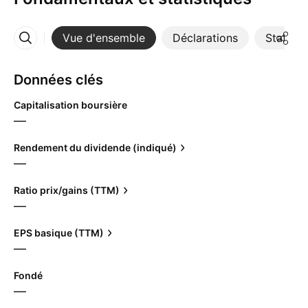
Vue d'ensemble
Déclarations
Statisti
Plus
Données clés
Capitalisation boursière
—
Rendement du dividende (indiqué)
—
Ratio prix/gains (TTM)
—
EPS basique (TTM)
—
Fondé
—