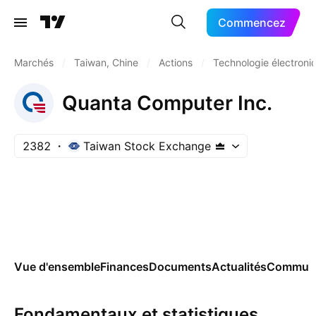
Commencez
Marchés
/
Taiwan, Chine
/
Actions
/
Technologie électroni
Quanta Computer Inc.
2382
Taiwan Stock Exchange
Vue d'ensemble
Finances
Documents
Actualités
Commun
Fondamentaux et statistiques