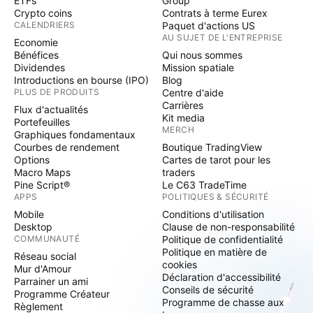
ETFs
Group
Crypto coins
Contrats à terme Eurex
CALENDRIERS
Paquet d'actions US
AU SUJET DE L'ENTREPRISE
Economie
Bénéfices
Qui nous sommes
Dividendes
Mission spatiale
Introductions en bourse (IPO)
Blog
PLUS DE PRODUITS
Centre d'aide
Carrières
Flux d'actualités
Kit media
Portefeuilles
MERCH
Graphiques fondamentaux
Courbes de rendement
Boutique TradingView
Options
Cartes de tarot pour les
Macro Maps
traders
Pine Script®
Le C63 TradeTime
APPS
POLITIQUES & SÉCURITÉ
Mobile
Conditions d'utilisation
Desktop
Clause de non-responsabilité
COMMUNAUTÉ
Politique de confidentialité
Politique en matière de
Réseau social
cookies
Mur d'Amour
Déclaration d'accessibilité
Parrainer un ami
Conseils de sécurité
Programme Créateur
Programme de chasse aux
Règlement