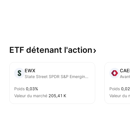
ETF détenant
l'action
EWX
CA
State Street SPDR S&P Emerging Markets Small Cap ETF
Poids
0,03%
Poids
0,0
Valeur du marché
‪205,41 K‬
Valeur du