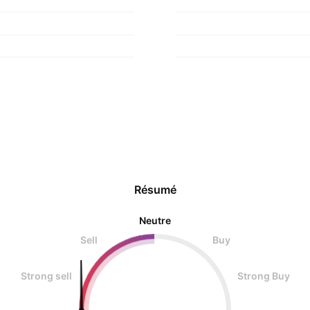
Résumé
Neutre
Sell
Buy
Strong sell
Strong Buy