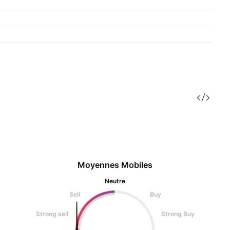
Moyennes Mobiles
Neutre
Sell
Buy
Strong sell
Strong Buy