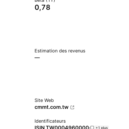
Beta (1Y)
0,78
Estimation des revenus
—
Site Web
cmmt.com.tw
Identificateurs
ISIN
TW0004960000
+1 plus