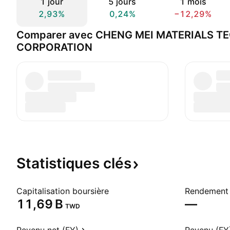
1 jour
5 jours
1 mois
2,93%
0,24%
−12,29%
Comparer avec CHENG MEI MATERIALS 
CORPORATION
Statistiques
clés
Capitalisation boursière
Rendement 
‪11,69 B‬
—
TWD