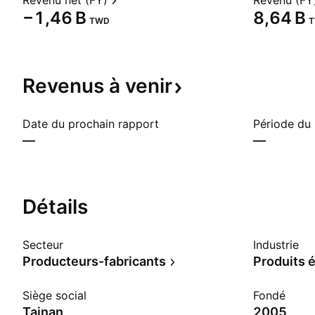
Revenu net (FY)
Revenu (FY
‪−1,46 B‬
‪8,64 B‬
TWD
Revenus à
venir
Date du prochain rapport
Période du
—
—
Détails
Secteur
Industrie
Producteurs-fabricants
Produits 
Siège social
Fondé
Tainan
2005