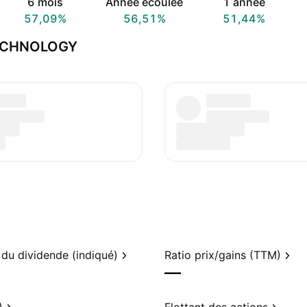
6 mois
Année écoulée
1 année
57,09%
56,51%
51,44%
TECHNOLOGY
du dividende (indiqué)
Ratio prix/gains (TTM)
—