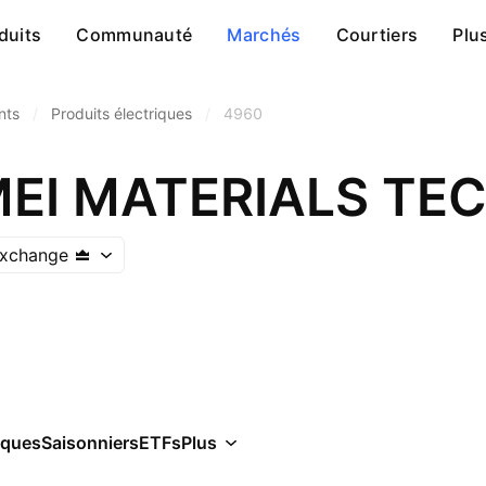
duits
Communauté
Marchés
Courtiers
Plu
nts
/
Produits électriques
/
4960
Exchange
iques
Saisonniers
ETFs
Plus