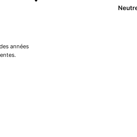
Neutr
s des années
rentes.