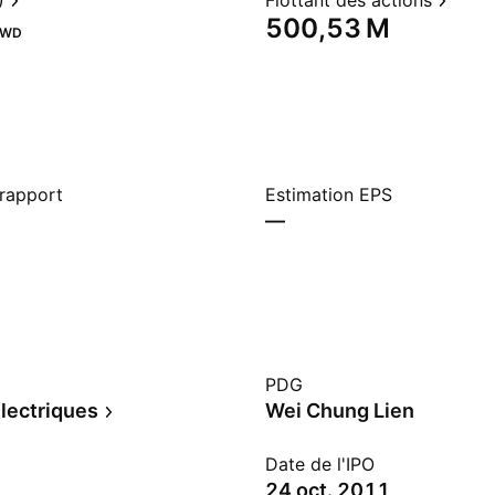
)
Flottant des actions
‪500,53 M‬
TWD
 rapport
Estimation EPS
—
PDG
électriques
Wei Chung Lien
Date de l'IPO
24 oct. 2011