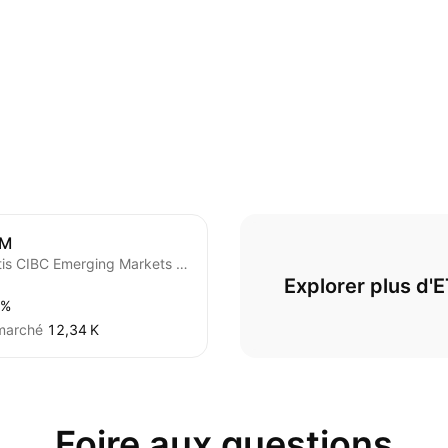
EM
Avantis CIBC Emerging Markets Equity ETF Trust Unit
Explorer plus d'
2%
 marché
‪12,34 K‬
Foire aux questions