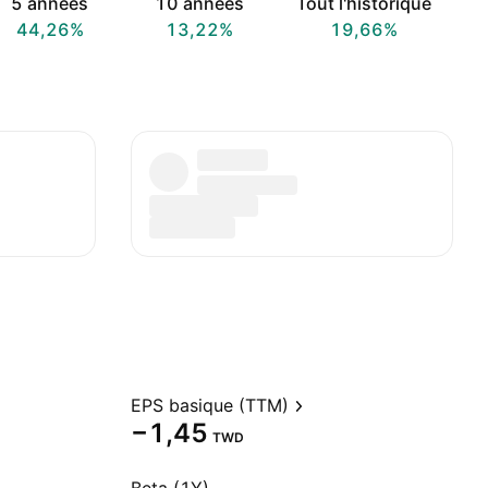
5 années
10 années
Tout l'historique
44,26%
13,22%
19,66%
EPS basique (TTM)
−1,45
TWD