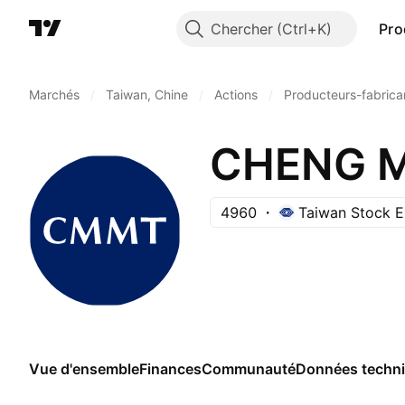
Chercher
Pro
Marchés
/
Taiwan, Chine
/
Actions
/
Producteurs-fabrica
4960
Taiwan Stock 
Vue d'ensemble
Finances
Communauté
Données techn