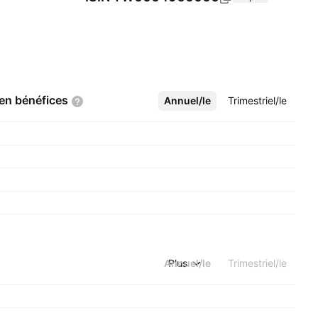
 en
bénéfices
Annuel/le
Plus
Trimestriel/le
Annuel/le
Plus
Trimestriel/le