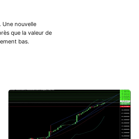
e. Une nouvelle
près que la valeur de
mement bas.
Montrer plus
es à la recherche de
à une forte
roblèmes économiques
rejoindre la zone