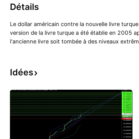
Détails
Le dollar américain contre la nouvelle livre turqu
version de la livre turque a été établie en 2005 a
l'ancienne livre soit tombée à des niveaux extrê
L'économie turque dépend des liquidités étrangèr
profits à court terme, ce qui rend la livre sujette 
dépréciation. Les conditions politiques et les p
Idées
de l'UE ont retardé les efforts de la Turquie pour 
euro.