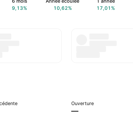
6 mois
Année écoulée
1 année
9,13%
10,62%
17,01%
écédente
Ouverture
—