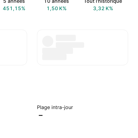
5 années
10 années
Tout l'historique
451,15%
‪1,50 K‬%
‪3,32 K‬%
Plage intra-jour
–