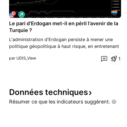
L
o
Le pari d’Erdogan met-il en péril l’avenir de la
n
g
Turquie ?
L'administration d'Erdogan persiste à mener une
politique géopolitique à haut risque, en entretenant
des liens directs et indirects avec des groupes
par UDIS_View
1
reconnus comme des organisations terroristes. Les
alliances stratégiques de son gouvernement, en
particulier avec Hayat Tahrir al-Sham (HTS), visent
à
Données
techniques
Résumer ce que les indicateurs
suggèrent.