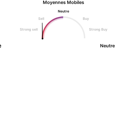
Moyennes Mobiles
Neutre
Sell
Buy
Strong sell
Strong Buy
e
Neutre