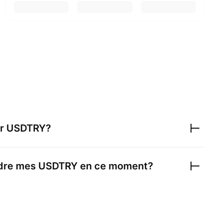
er
USDTRY
?
ndre mes
USDTRY
en ce moment?