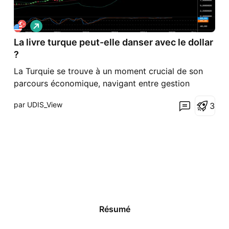
L
o
La livre turque peut-elle danser avec le dollar
n
g
?
La Turquie se trouve à un moment crucial de son
parcours économique, navigant entre gestion
budgétaire et politique monétaire pour stabiliser la
par UDIS_View
3
livre turque face au dollar américain. Le pays a
opéré un recentrage sur le financement intérieur,
augmentant considérablement l’émission
d’obligations d'É
Résumé