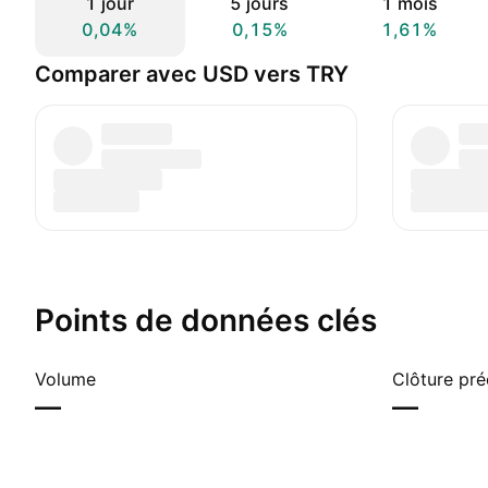
1 jour
5 jours
1 mois
0,04%
0,15%
1,61%
Comparer avec USD vers TRY
Points de données clés
Volume
Clôture pr
—
—