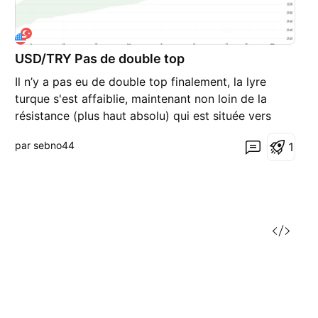
USD/TRY Pas de double top
Il n’y a pas eu de double top finalement, la lyre
turque s'est affaiblie, maintenant non loin de la
résistance (plus haut absolu) qui est située vers
32.45 pour 1 dollar. La tenkan n’est pas loin de
par sebno44
1
croiser la kijun à la baisse (32.09) mais le dollar est
assez solide.