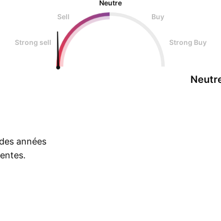
Neutre
Sell
Buy
Strong sell
Strong Buy
Neutr
s des années
rentes.