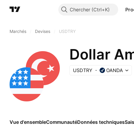
Chercher
Pro
Marchés
/
Devises
/
USDTRY
Dollar Am
USDTRY
OANDA
Vue d'ensemble
Communauté
Données techniques
Sai