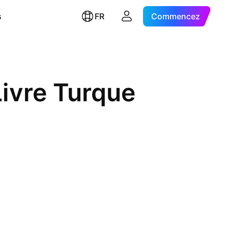
s
FR
Commencez
Livre Turque