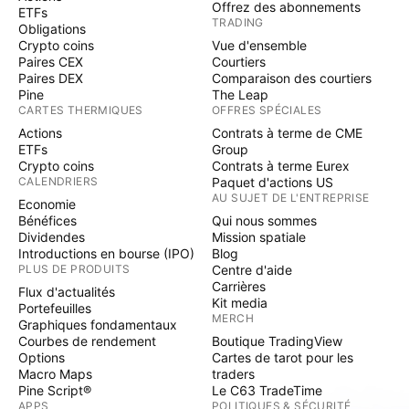
Offrez des abonnements
ETFs
TRADING
Obligations
Crypto coins
Vue d'ensemble
Paires CEX
Courtiers
Paires DEX
Comparaison des courtiers
Pine
The Leap
CARTES THERMIQUES
OFFRES SPÉCIALES
Actions
Contrats à terme de CME
ETFs
Group
Crypto coins
Contrats à terme Eurex
CALENDRIERS
Paquet d'actions US
AU SUJET DE L'ENTREPRISE
Economie
Bénéfices
Qui nous sommes
Dividendes
Mission spatiale
Introductions en bourse (IPO)
Blog
PLUS DE PRODUITS
Centre d'aide
Carrières
Flux d'actualités
Kit media
Portefeuilles
MERCH
Graphiques fondamentaux
Courbes de rendement
Boutique TradingView
Options
Cartes de tarot pour les
Macro Maps
traders
Pine Script®
Le C63 TradeTime
APPS
POLITIQUES & SÉCURITÉ