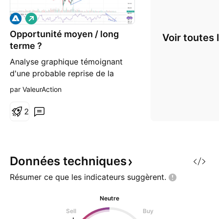
L
o
Opportunité moyen / long
n
Voir toutes 
g
terme ?
Analyse graphique témoignant
d'une probable reprise de la
tendance haussière moyen / long
par ValeurAction
terme
2
Données
techniques
Résumer ce que les indicateurs
suggèrent.
Neutre
Sell
Buy