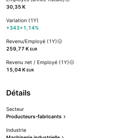
‪30,35 K‬
Variation (1Y)
+343
+1,14%
Revenu/Employé (1Y)
‪259,77 K‬
EUR
Revenu net / Employé (1Y)
‪15,04 K‬
EUR
Détails
Secteur
Producteurs-fabricants
Industrie
Machinerie industrielle