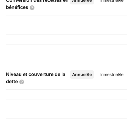
Conversion des recettes en
Annuel/le
Plus
Trimestriel/le
bénéfices
Niveau et couverture de la
Annuel/le
Plus
Trimestriel/le
dette