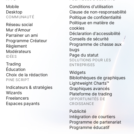
Mobile
Conditions d'utilisation
Desktop
Clause de non-responsabilité
COMMUNAUTÉ
Politique de confidentialité
Politique en matière de
Réseau social
cookies
Mur d'Amour
Déclaration d'accessibilité
Parrainer un ami
Conseils de sécurité
Programme Créateur
Programme de chasse aux
Règlement
bugs
Modérateurs
Page du statut
IDÉES
SOLUTIONS POUR LES
Trading
ENTREPRISES
Éducation
Widgets
Choix de la rédaction
Bibliothèques de graphiques
PINE SCRIPT
Lightweight Charts™
Indicateurs & stratégies
Graphiques avancés
Wizards
Plateforme de trading
Freelancers
OPPORTUNITÉS DE
Espaces payants
CROISSANCE
Publicité
Intégration de courtiers
Programme de partenariat
Programme éducatif