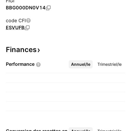
FIGI
BBG000DN0V14
code CFI
ESVUFB
Finances
Performance
Annuel/le
Plus
Trimestriel/le