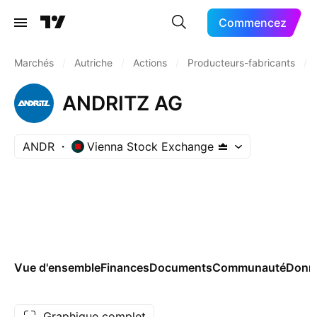
Commencez
Marchés
/
Autriche
/
Actions
/
Producteurs-fabricants
/
ANDRITZ AG
ANDR
Vienna Stock Exchange
Vue d'ensemble
Finances
Documents
Communauté
Donn
Graphique complet