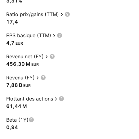
3,31%
Ratio prix/gains (TTM)
17,4
EPS basique (TTM)
4,7
EUR
Revenu net (FY)
‪456,30 M‬
EUR
Revenu (FY)
‪7,88 B‬
EUR
Flottant des actions
‪61,44 M‬
Beta (1Y)
0,94