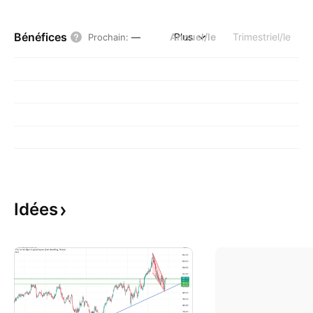
Bénéfices
Annuel/le
Plus
Trimestriel/le
Prochain
:
—
Idées