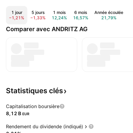
1 jour
5 jours
1 mois
6 mois
Année écoulée
1
−1,21%
−1,33%
12,24%
16,57%
21,79%
3
Comparer avec ANDRITZ AG
Statistiques
clés
Capitalisation boursière
‪8,12 B‬
EUR
Rendement du dividende (indiqué)