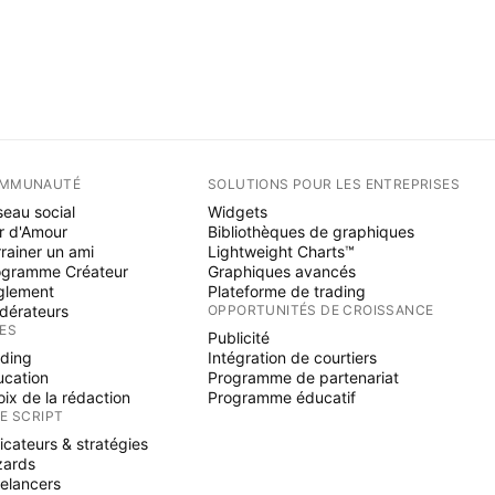
MMUNAUTÉ
SOLUTIONS POUR LES ENTREPRISES
eau social
Widgets
r d'Amour
Bibliothèques de graphiques
rainer un ami
Lightweight Charts™
ogramme Créateur
Graphiques avancés
glement
Plateforme de trading
dérateurs
OPPORTUNITÉS DE CROISSANCE
ÉES
Publicité
ading
Intégration de courtiers
ucation
Programme de partenariat
ix de la rédaction
Programme éducatif
NE SCRIPT
icateurs & stratégies
zards
elancers