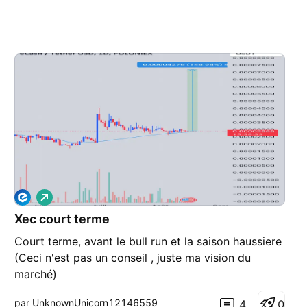
L
o
Xec court terme
n
g
Court terme, avant le bull run et la saison haussiere
(Ceci n'est pas un conseil , juste ma vision du
marché)
par UnknownUnicorn12146559
4
0