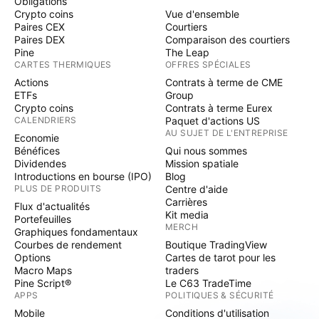
Obligations
Crypto coins
Vue d'ensemble
Paires CEX
Courtiers
Paires DEX
Comparaison des courtiers
Pine
The Leap
CARTES THERMIQUES
OFFRES SPÉCIALES
Actions
Contrats à terme de CME
ETFs
Group
Crypto coins
Contrats à terme Eurex
CALENDRIERS
Paquet d'actions US
AU SUJET DE L'ENTREPRISE
Economie
Bénéfices
Qui nous sommes
Dividendes
Mission spatiale
Introductions en bourse (IPO)
Blog
PLUS DE PRODUITS
Centre d'aide
Carrières
Flux d'actualités
Kit media
Portefeuilles
MERCH
Graphiques fondamentaux
Courbes de rendement
Boutique TradingView
Options
Cartes de tarot pour les
Macro Maps
traders
Pine Script®
Le C63 TradeTime
APPS
POLITIQUES & SÉCURITÉ
Mobile
Conditions d'utilisation