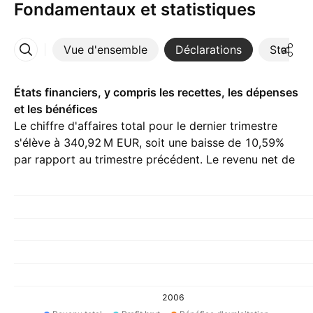
Fondamentaux et statistiques
Vue d'ensemble
Déclarations
Statisti
Plus
États financiers, y compris les recettes, les dépenses
et les bénéfices
Le chiffre d'affaires total pour le dernier trimestre
s'élève à ‪340,92 M‬ EUR, soit une baisse de 10,59%
par rapport au trimestre précédent. Le revenu net de
Q1 26 est ‪−1,62 M‬ EUR.
2006