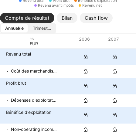
Revenu total
Profit brut
Bénéfice d'exploitation
Revenu avant impôts
Revenu net
Compte de résultat
Bilan
Cash flow
Annuel/le
Trimestriel/le
Métriques
2006
2007
Devise: EUR
Revenu total
Coût des marchandises vendues
Profit brut
Dépenses d'exploitation (hors COGS)
Bénéfice d'exploitation
Non-operating income (total)