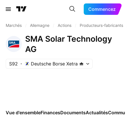
Commencez
Marchés
/
Allemagne
/
Actions
/
Producteurs-fabricants
/
SMA Solar Technology
AG
S92
Deutsche Borse Xetra
Vue d'ensemble
Finances
Documents
Actualités
Commun