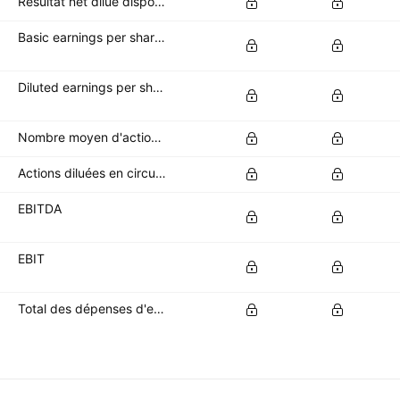
Résultat net dilué disponible pour les actionnaires ordinaires
Basic earnings per share (basic EPS)
Diluted earnings per share (diluted EPS)
Nombre moyen d'actions de base en circulation
Actions diluées en circulation
EBITDA
EBIT
Total des dépenses d'exploitation