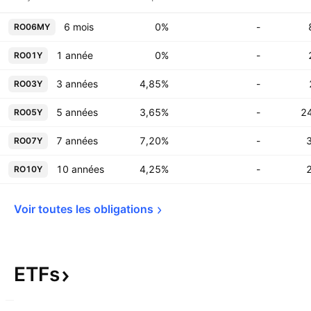
6 mois
0%
-
RO06MY
1 année
0%
-
RO01Y
3 années
4,85%
-
RO03Y
5 années
3,65%
-
24
RO05Y
7 années
7,20%
-
RO07Y
10 années
4,25%
-
RO10Y
Voir toutes les 
obligations
ETFs