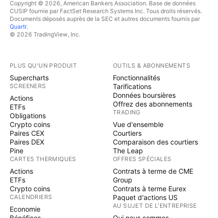
Copyright © 2026, American Bankers Association. Base de données
CUSIP fournie par FactSet Research Systems Inc. Tous droits réservés.
Documents déposés auprès de la SEC et autres documents fournis par
Quartr
.
© 2026 TradingView, Inc.
PLUS QU'UN PRODUIT
OUTILS & ABONNEMENTS
Supercharts
Fonctionnalités
SCREENERS
Tarifications
Données boursières
Actions
Offrez des abonnements
ETFs
TRADING
Obligations
Crypto coins
Vue d'ensemble
Paires CEX
Courtiers
Paires DEX
Comparaison des courtiers
Pine
The Leap
CARTES THERMIQUES
OFFRES SPÉCIALES
Actions
Contrats à terme de CME
ETFs
Group
Crypto coins
Contrats à terme Eurex
CALENDRIERS
Paquet d'actions US
AU SUJET DE L'ENTREPRISE
Economie
Bénéfices
Qui nous sommes