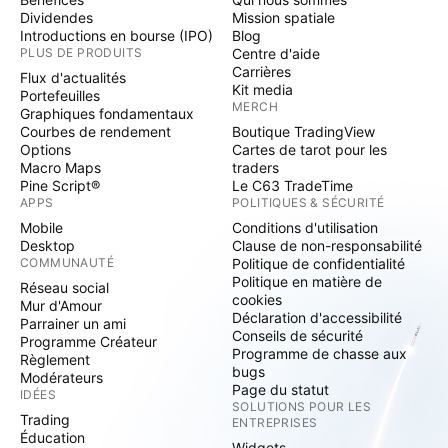
Dividendes
Mission spatiale
Introductions en bourse (IPO)
Blog
PLUS DE PRODUITS
Centre d'aide
Carrières
Flux d'actualités
Kit media
Portefeuilles
MERCH
Graphiques fondamentaux
Courbes de rendement
Boutique TradingView
Options
Cartes de tarot pour les
Macro Maps
traders
Pine Script®
Le C63 TradeTime
APPS
POLITIQUES & SÉCURITÉ
Mobile
Conditions d'utilisation
Desktop
Clause de non-responsabilité
COMMUNAUTÉ
Politique de confidentialité
Politique en matière de
Réseau social
cookies
Mur d'Amour
Déclaration d'accessibilité
Parrainer un ami
Conseils de sécurité
Programme Créateur
Programme de chasse aux
Règlement
bugs
Modérateurs
Page du statut
IDÉES
SOLUTIONS POUR LES
Trading
ENTREPRISES
Éducation
Widgets