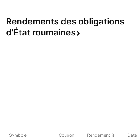
Rendements des obligations
d'État
roumaines
Symbole
Coupon
Rendement %
Date