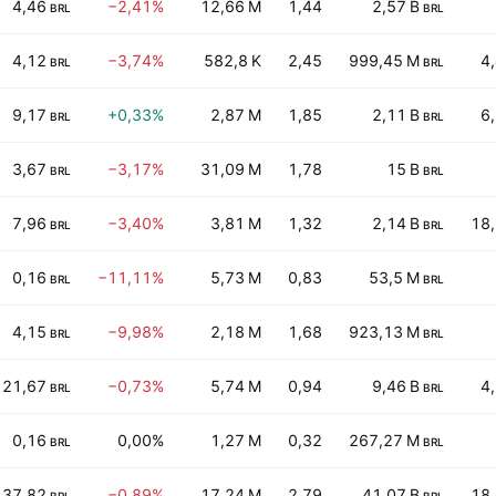
4,46
−2,41%
12,66 M
1,44
2,57 B
BRL
BRL
4,12
−3,74%
582,8 K
2,45
999,45 M
4
BRL
BRL
9,17
+0,33%
2,87 M
1,85
2,11 B
6
BRL
BRL
3,67
−3,17%
31,09 M
1,78
15 B
BRL
BRL
7,96
−3,40%
3,81 M
1,32
2,14 B
18
BRL
BRL
0,16
−11,11%
5,73 M
0,83
53,5 M
BRL
BRL
4,15
−9,98%
2,18 M
1,68
923,13 M
BRL
BRL
21,67
−0,73%
5,74 M
0,94
9,46 B
4
BRL
BRL
0,16
0,00%
1,27 M
0,32
267,27 M
BRL
BRL
37,82
−0,89%
17,24 M
2,79
41,07 B
18