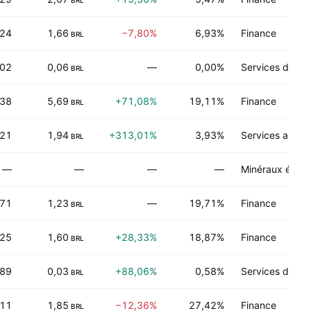
BRL
,24
1,66
−7,80%
6,93%
Finance
BRL
,02
0,06
—
0,00%
Services de dis
BRL
,38
5,69
+71,08%
19,11%
Finance
BRL
,21
1,94
+313,01%
3,93%
Services au c
BRL
—
—
—
—
Minéraux énerg
,71
1,23
—
19,71%
Finance
BRL
,25
1,60
+28,33%
18,87%
Finance
BRL
,89
0,03
+88,06%
0,58%
Services de sa
BRL
,11
1,85
−12,36%
27,42%
Finance
BRL