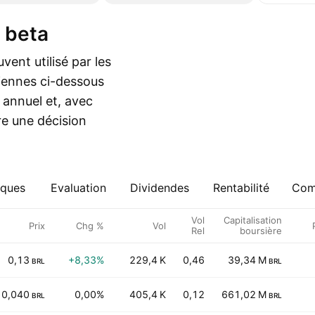
t beta
vent utilisé par les
liennes ci-dessous
a annuel et, avec
re une décision
iques
Evaluation
Dividendes
Rentabilité
Comp
Vol
Capitalisation
Prix
Chg %
Vol
Rel
boursière
0,13
+8,33%
229,4 K
0,46
39,34 M
BRL
BRL
0,040
0,00%
405,4 K
0,12
661,02 M
BRL
BRL