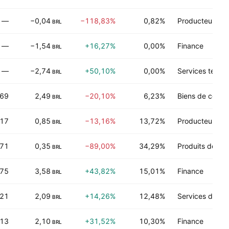
—
−0,04
−118,83%
0,82%
Producteurs-fa
BRL
—
−1,54
+16,27%
0,00%
Finance
BRL
—
−2,74
+50,10%
0,00%
Services techn
BRL
,69
2,49
−20,10%
6,23%
Biens de conso
BRL
,17
0,85
−13,16%
13,72%
Producteurs-fa
BRL
,71
0,35
−89,00%
34,29%
Produits de co
BRL
,75
3,58
+43,82%
15,01%
Finance
BRL
,21
2,09
+14,26%
12,48%
Services de sa
BRL
,13
2,10
+31,52%
10,30%
Finance
BRL