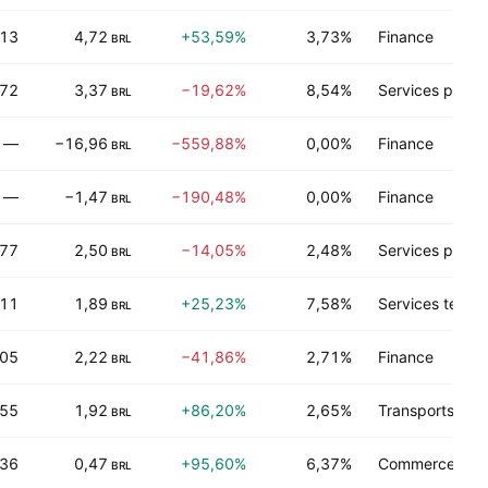
,13
4,72
+53,59%
3,73%
Finance
BRL
,72
3,37
−19,62%
8,54%
Services public
BRL
—
−16,96
−559,88%
0,00%
Finance
BRL
—
−1,47
−190,48%
0,00%
Finance
BRL
,77
2,50
−14,05%
2,48%
Services public
BRL
,11
1,89
+25,23%
7,58%
Services techn
BRL
,05
2,22
−41,86%
2,71%
Finance
BRL
,55
1,92
+86,20%
2,65%
Transports
BRL
,36
0,47
+95,60%
6,37%
Commerce de d
BRL