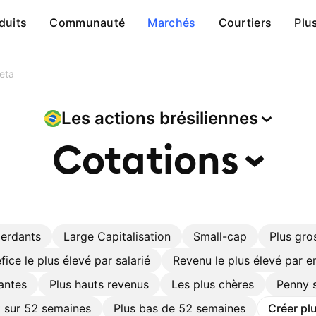
duits
Communauté
Marchés
Courtiers
Plu
eta
Les actions
brésiliennes
Cotations
perdants
Large Capitalisation
Small-cap
Plus gro
fice le plus élevé par salarié
Revenu le plus élevé par 
antes
Plus hauts revenus
Les plus chères
Penny 
t sur 52 semaines
Plus bas de 52 semaines
Créer plu