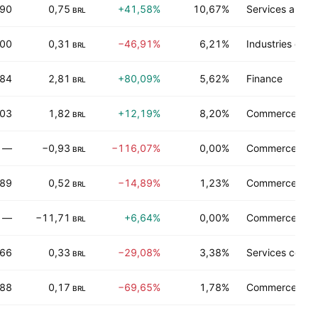
,90
0,75
+41,58%
10,67%
Services au c
BRL
,00
0,31
−46,91%
6,21%
Industries de t
BRL
,84
2,81
+80,09%
5,62%
Finance
BRL
,03
1,82
+12,19%
8,20%
Commerce de d
BRL
—
−0,93
−116,07%
0,00%
Commerce de d
BRL
,89
0,52
−14,89%
1,23%
Commerce de d
BRL
—
−11,71
+6,64%
0,00%
Commerce de d
BRL
,66
0,33
−29,08%
3,38%
Services comm
BRL
,88
0,17
−69,65%
1,78%
Commerce de d
BRL