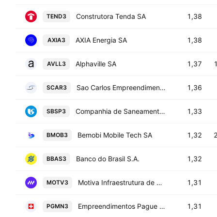
Construtora Tenda SA
1,38
TEND3
AXIA Energia SA
1,38
AXIA3
Alphaville SA
1,37
AVLL3
Sao Carlos Empreendimentos e Participacoes SA
1,36
SCAR3
Companhia de Saneamento Basico do Estado de Sao Paulo SABESP
1,33
SBSP3
Bemobi Mobile Tech SA
1,32
BMOB3
Banco do Brasil S.A.
1,32
BBAS3
Motiva Infraestrutura de Mobilidade SA
1,31
MOTV3
Empreendimentos Pague Menos SA
1,31
PGMN3