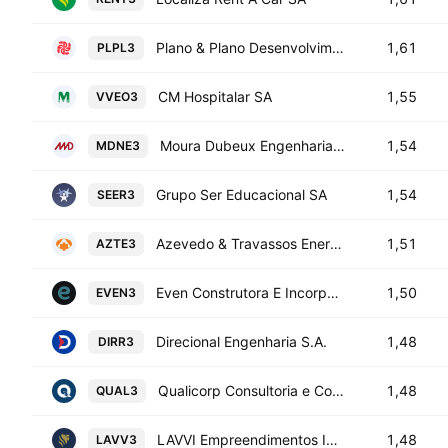
Plano & Plano Desenvolvimento Imobiliario Ltda
1,61
PLPL3
CM Hospitalar SA
1,55
VVEO3
Moura Dubeux Engenharia SA
1,54
MDNE3
Grupo Ser Educacional SA
1,54
SEER3
Azevedo & Travassos Energia S.A
1,51
AZTE3
Even Construtora E Incorporadora S.A.
1,50
EVEN3
Direcional Engenharia S.A.
1,48
DIRR3
Qualicorp Consultoria e Corretora de Seguros S.A.
1,48
QUAL3
LAVVI Empreendimentos Imobiliarios SA
1,48
LAVV3