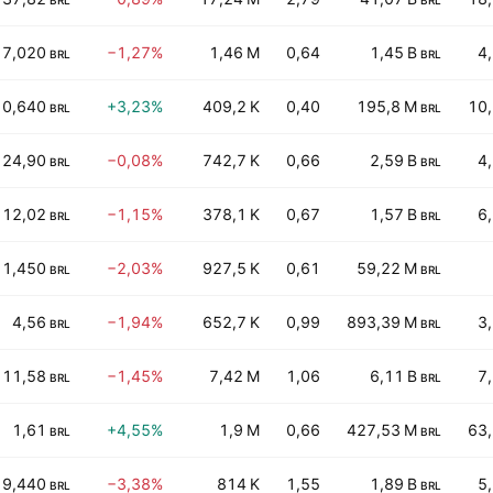
BRL
BRL
7,020
−1,27%
1,46 M
0,64
1,45 B
4
BRL
BRL
0,640
+3,23%
409,2 K
0,40
195,8 M
10
BRL
BRL
24,90
−0,08%
742,7 K
0,66
2,59 B
4
BRL
BRL
12,02
−1,15%
378,1 K
0,67
1,57 B
6
BRL
BRL
1,450
−2,03%
927,5 K
0,61
59,22 M
BRL
BRL
4,56
−1,94%
652,7 K
0,99
893,39 M
3
BRL
BRL
11,58
−1,45%
7,42 M
1,06
6,11 B
7
BRL
BRL
1,61
+4,55%
1,9 M
0,66
427,53 M
63
BRL
BRL
9,440
−3,38%
814 K
1,55
1,89 B
5
BRL
BRL