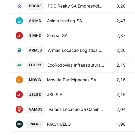
PDG Realty SA Empreendimentos e Participacoes
3,20
PDGR3
Anima Holding SA
2,47
ANIM3
Simpar SA
2,37
SIMH3
Armac Locacao Logistica e Servicos SA
2,20
ARML3
EcoRodovias Infraestrutura e Logistica S.A.
2,19
ECOR3
Movida Participacoes SA
2,16
MOVI3
JSL S.A.
2,15
JSLG3
Vamos Locacao de Caminhoes, Maquinas e Equipamentos SA
2,04
VAMO3
RIACHUELO
1,98
RIAA3