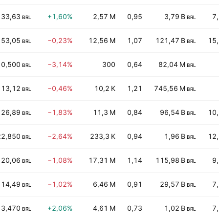
33,63
+1,60%
2,57 M
0,95
3,79 B
7
BRL
BRL
53,05
−0,23%
12,56 M
1,07
121,47 B
15
BRL
BRL
10,500
−3,14%
300
0,64
82,04 M
BRL
BRL
13,12
−0,46%
10,2 K
1,21
745,56 M
BRL
BRL
26,89
−1,83%
11,3 M
0,84
96,54 B
10
BRL
BRL
22,850
−2,64%
233,3 K
0,94
1,96 B
12
BRL
BRL
20,06
−1,08%
17,31 M
1,14
115,98 B
9
BRL
BRL
14,49
−1,02%
6,46 M
0,91
29,57 B
7
BRL
BRL
3,470
+2,06%
4,61 M
0,73
1,02 B
7
BRL
BRL