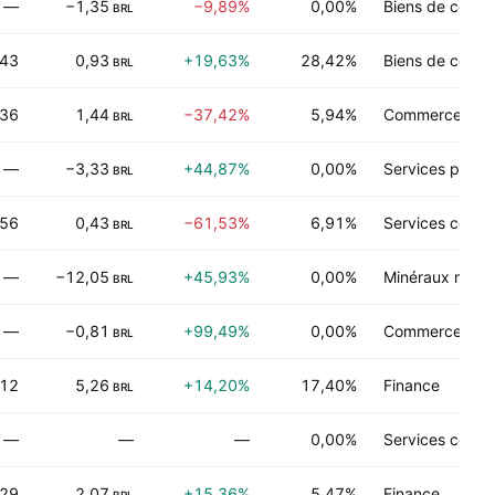
—
−1,35
−9,89%
0,00%
Biens de conso
BRL
,43
0,93
+19,63%
28,42%
Biens de conso
BRL
,36
1,44
−37,42%
5,94%
Commerce de d
BRL
—
−3,33
+44,87%
0,00%
Services public
BRL
,56
0,43
−61,53%
6,91%
Services comm
BRL
—
−12,05
+45,93%
0,00%
Minéraux non-é
BRL
—
−0,81
+99,49%
0,00%
Commerce de d
BRL
,12
5,26
+14,20%
17,40%
Finance
BRL
—
—
—
0,00%
Services comm
,29
2,07
+15,36%
5,47%
Finance