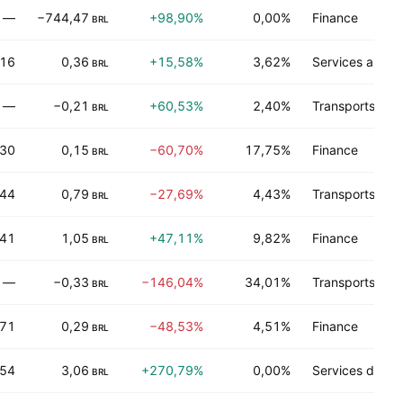
—
−744,47
+98,90%
0,00%
Finance
BRL
,16
0,36
+15,58%
3,62%
Services au c
BRL
—
−0,21
+60,53%
2,40%
Transports
BRL
,30
0,15
−60,70%
17,75%
Finance
BRL
,44
0,79
−27,69%
4,43%
Transports
BRL
,41
1,05
+47,11%
9,82%
Finance
BRL
—
−0,33
−146,04%
34,01%
Transports
BRL
,71
0,29
−48,53%
4,51%
Finance
BRL
,54
3,06
+270,79%
0,00%
Services de dis
BRL