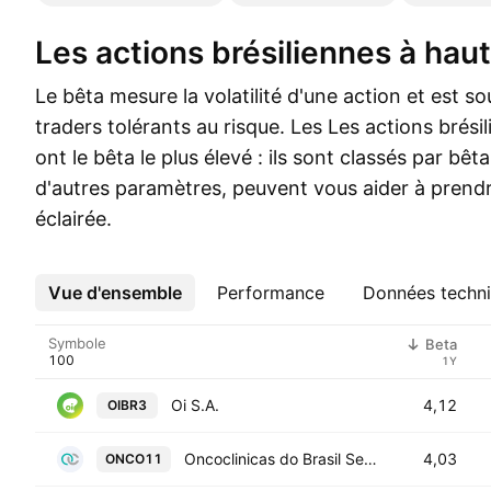
Les actions brésiliennes à hau
Le bêta mesure la volatilité d'une action et est sou
traders tolérants au risque. Les Les actions brési
ont le bêta le plus élevé : ils sont classés par bêt
d'autres paramètres, peuvent vous aider à prend
éclairée.
Vue d'ensemble
Plus
Performance
Données techn
Symbole
Beta
1Y
Oi S.A.
4,12
OIBR3
Oncoclinicas do Brasil Servicos Medicos S.A.
4,03
ONCO11