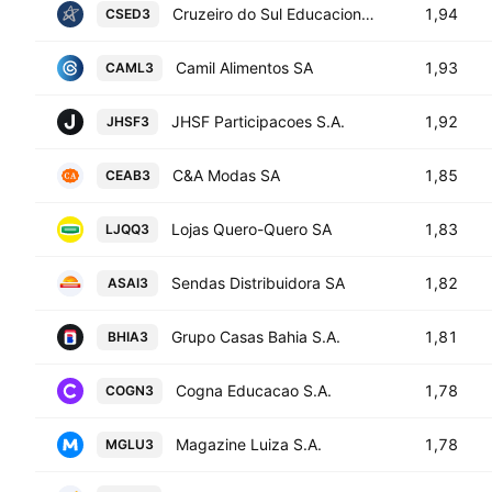
Cruzeiro do Sul Educacional SA
1,94
CSED3
Camil Alimentos SA
1,93
CAML3
JHSF Participacoes S.A.
1,92
JHSF3
C&A Modas SA
1,85
CEAB3
Lojas Quero-Quero SA
1,83
LJQQ3
Sendas Distribuidora SA
1,82
ASAI3
Grupo Casas Bahia S.A.
1,81
BHIA3
Cogna Educacao S.A.
1,78
COGN3
Magazine Luiza S.A.
1,78
MGLU3