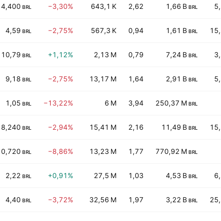
4,400
−3,30%
643,1 K
2,62
1,66 B
5
BRL
BRL
4,59
−2,75%
567,3 K
0,94
1,61 B
15
BRL
BRL
10,79
+1,12%
2,13 M
0,79
7,24 B
3
BRL
BRL
9,18
−2,75%
13,17 M
1,64
2,91 B
5
BRL
BRL
1,05
−13,22%
6 M
3,94
250,37 M
BRL
BRL
8,240
−2,94%
15,41 M
2,16
11,49 B
15
BRL
BRL
0,720
−8,86%
13,23 M
1,77
770,92 M
BRL
BRL
2,22
+0,91%
27,5 M
1,03
4,53 B
6
BRL
BRL
4,40
−3,72%
32,56 M
1,97
3,22 B
25
BRL
BRL