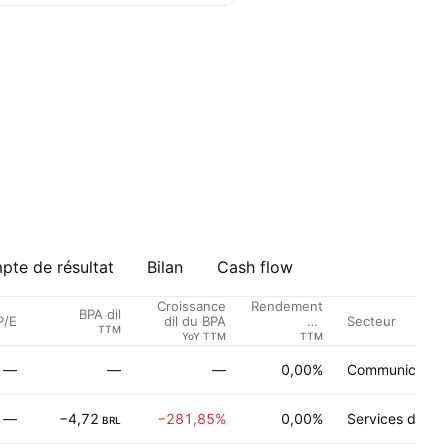
te de résultat
Bilan
Cash flow
Croissance
Rendement
BPA dil
P/E
Secteur
dil du BPA
du
TTM
Dividende %
YoY TTM
TTM
—
—
—
0,00%
Communication
—
−4,72
−281,85%
0,00%
Services de sa
BRL