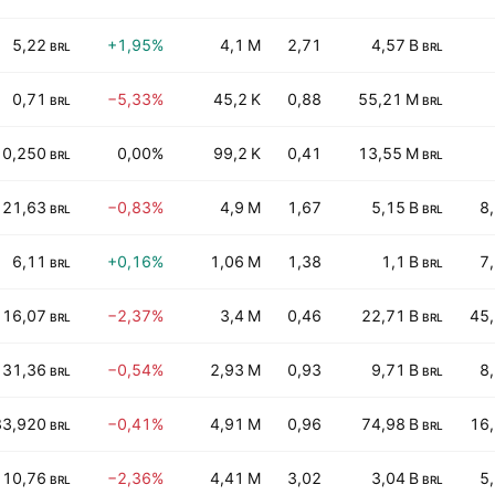
5,22
+1,95%
4,1 M
2,71
4,57 B
BRL
BRL
0,71
−5,33%
45,2 K
0,88
55,21 M
BRL
BRL
0,250
0,00%
99,2 K
0,41
13,55 M
BRL
BRL
21,63
−0,83%
4,9 M
1,67
5,15 B
8
BRL
BRL
6,11
+0,16%
1,06 M
1,38
1,1 B
7
BRL
BRL
16,07
−2,37%
3,4 M
0,46
22,71 B
45
BRL
BRL
31,36
−0,54%
2,93 M
0,93
9,71 B
8
BRL
BRL
33,920
−0,41%
4,91 M
0,96
74,98 B
16
BRL
BRL
10,76
−2,36%
4,41 M
3,02
3,04 B
5
BRL
BRL