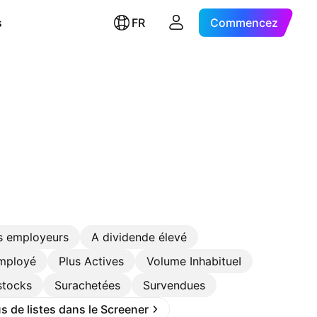
s
FR
Commencez
s employeurs
A dividende élevé
employé
Plus Actives
Volume InhabitueI
stocks
Surachetées
Survendues
s de listes dans le Screener