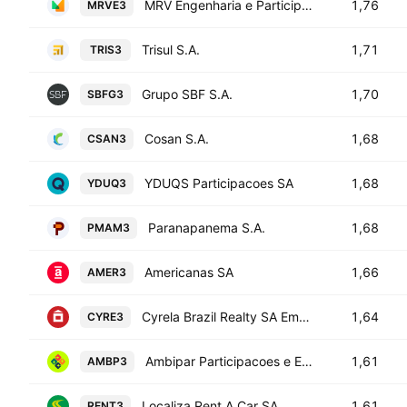
MRV Engenharia e Participacoes S.A.
1,76
MRVE3
Trisul S.A.
1,71
TRIS3
Grupo SBF S.A.
1,70
SBFG3
Cosan S.A.
1,68
CSAN3
YDUQS Participacoes SA
1,68
YDUQ3
Paranapanema S.A.
1,68
PMAM3
Americanas SA
1,66
AMER3
Cyrela Brazil Realty SA Empreendimentos e Participacoes
1,64
CYRE3
Ambipar Participacoes e Empreendimentos SA
1,61
AMBP3
Localiza Rent A Car SA
1,61
RENT3