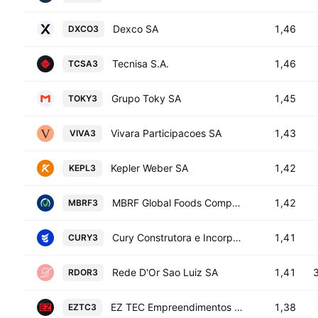
Dexco SA
1,46
DXCO3
Tecnisa S.A.
1,46
TCSA3
Grupo Toky SA
1,45
TOKY3
Vivara Participacoes SA
1,43
VIVA3
Kepler Weber SA
1,42
KEPL3
MBRF Global Foods Company S.A.
1,42
MBRF3
Cury Construtora e Incorporadora SA
1,41
CURY3
Rede D'Or Sao Luiz SA
1,41
RDOR3
EZ TEC Empreendimentos e Participacoes SA
1,38
EZTC3