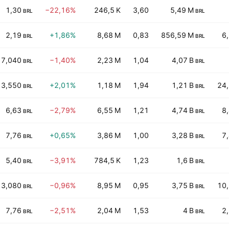
1,30
−22,16%
246,5 K
3,60
5,49 M
BRL
BRL
2,19
+1,86%
8,68 M
0,83
856,59 M
6
BRL
BRL
7,040
−1,40%
2,23 M
1,04
4,07 B
BRL
BRL
3,550
+2,01%
1,18 M
1,94
1,21 B
24
BRL
BRL
6,63
−2,79%
6,55 M
1,21
4,74 B
8
BRL
BRL
7,76
+0,65%
3,86 M
1,00
3,28 B
7
BRL
BRL
5,40
−3,91%
784,5 K
1,23
1,6 B
BRL
BRL
3,080
−0,96%
8,95 M
0,95
3,75 B
10
BRL
BRL
7,76
−2,51%
2,04 M
1,53
4 B
2
BRL
BRL