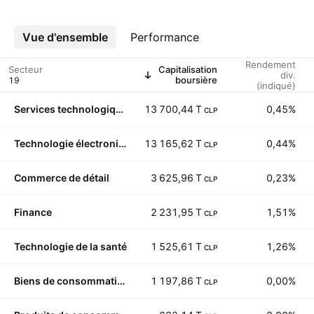
Vue d'ensemble
Plus
Performance
Rendement
Secteur
Capitalisation
div.
boursière
(indiqué)
Services technologiques
13 700,44 T
0,45%
CLP
Technologie électronique
13 165,62 T
0,44%
CLP
Commerce de détail
3 625,96 T
0,23%
CLP
Finance
2 231,95 T
1,51%
CLP
Technologie de la santé
1 525,61 T
1,26%
CLP
Biens de consommation durables
1 197,86 T
0,00%
CLP