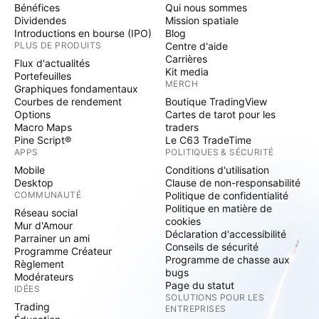
Bénéfices
Qui nous sommes
Dividendes
Mission spatiale
Introductions en bourse (IPO)
Blog
PLUS DE PRODUITS
Centre d'aide
Carrières
Flux d'actualités
Kit media
Portefeuilles
MERCH
Graphiques fondamentaux
Courbes de rendement
Boutique TradingView
Options
Cartes de tarot pour les
Macro Maps
traders
Pine Script®
Le C63 TradeTime
APPS
POLITIQUES & SÉCURITÉ
Mobile
Conditions d'utilisation
Desktop
Clause de non-responsabilité
COMMUNAUTÉ
Politique de confidentialité
Politique en matière de
Réseau social
cookies
Mur d'Amour
Déclaration d'accessibilité
Parrainer un ami
Conseils de sécurité
Programme Créateur
Programme de chasse aux
Règlement
bugs
Modérateurs
Page du statut
IDÉES
SOLUTIONS POUR LES
Trading
ENTREPRISES