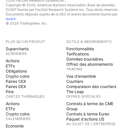
2026 FactSet Research Systems Inc.
Copyright © 2026, American Bankers Association. Base de données
CUSIP fournie par FactSet Research Systems Inc. Tous droits réservés.
Documents déposés auprès de la SEC et autres documents fournis par
Quartr
.
© 2026 TradingView, Inc.
PLUS QU'UN PRODUIT
OUTILS & ABONNEMENTS
Supercharts
Fonctionnalités
SCREENERS
Tarifications
Données boursières
Actions
Offrez des abonnements
ETFs
TRADING
Obligations
Crypto coins
Vue d'ensemble
Paires CEX
Courtiers
Paires DEX
Comparaison des courtiers
Pine
The Leap
CARTES THERMIQUES
OFFRES SPÉCIALES
Actions
Contrats à terme de CME
ETFs
Group
Crypto coins
Contrats à terme Eurex
CALENDRIERS
Paquet d'actions US
AU SUJET DE L'ENTREPRISE
Economie