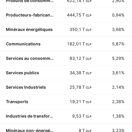
Produits de consommation non durables
622,14 T
2,90%
CLP
Producteurs-fabricants
444,75 T
0,94%
CLP
Minéraux énergétiques
350,1 T
3,68%
CLP
Communications
182,01 T
5,87%
CLP
Services au consommateur
83,12 T
5,29%
CLP
Services publics
34,38 T
3,61%
CLP
Services Industriels
25,78 T
2,14%
CLP
Transports
19,21 T
2,38%
CLP
Industries de transformation
9,53 T
1,38%
CLP
Minéraux non-énergétiques
8 T
3,23%
CLP